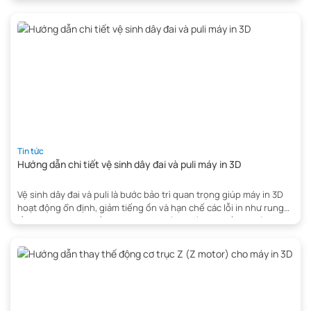
máy Bambu Lab A1 Mini thông qua màn hình máy in, Bambu Studio
[…]
Tin tức
Hướng dẫn chi tiết vệ sinh dây đai và puli máy in 3D
Vệ sinh dây đai và puli là bước bảo trì quan trọng giúp máy in 3D
hoạt động ổn định, giảm tiếng ồn và hạn chế các lỗi in như rung
lắc, lệch lớp hay xuất hiện vân sóng (moiré) trên bề mặt sản
phẩm. Sau một thời gian sử dụng, bụi bẩn và cặn […]