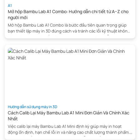
A1
Mở hộp Bambu Lab A1 Combo: Hướng dẫn chi tiết từ A–Z cho
người mới
Mở hộp Bambu Lab A1 Combo là bước đầu tiên quan trọng giúp
bạn thiết lập máy in 3D đúng cách và tránh các lỗi kỹ thuật không
đáng có. Trong bài viết này, 3D THINKING sẽ hướng dẫn bạn chi
tiết từng bước từ mở hộp, kiểm tra linh kiện đến lắp ráp hoàn […]
Hướng dẫn sử dụng máy in 3D
Cách Calib Lại Máy Bambu Lab A1 Mini Đơn Giản Và Chính Xác
Nhất
Việc calib lại máy Bambu Lab A1 Mini định kỳ giúp máy in hoạt
động ổn định, hạn chế lỗi in và nâng cao chất lượng thành phẩm.
Trong bài viết này, bạn sẽ được hướng dẫn chi tiết cách calib lại