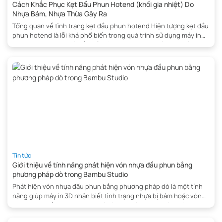
Cách Khắc Phục Kẹt Đầu Phun Hotend (khối gia nhiệt) Do
Nhựa Bám, Nhựa Thừa Gây Ra
Tổng quan về tình trạng kẹt đầu phun hotend Hiện tượng kẹt đầu
phun hotend là lỗi khá phổ biến trong quá trình sử dụng máy in
3D. Nguyên nhân chủ yếu đến từ việc sợi nhựa in (filament) bị
bám dính giữa đầu phun và khối gia nhiệt, khiến việc tháo lắp trở
nên […]
Tin tức
Giới thiệu về tính năng phát hiện vón nhựa đầu phun bằng
phương pháp dò trong Bambu Studio
Phát hiện vón nhựa đầu phun bằng phương pháp dò là một tính
năng giúp máy in 3D nhận biết tình trạng nhựa bị bám hoặc vón
cục quanh đầu phun trong quá trình in. Tính năng này giúp hạn
chế các lỗi in nghiêm trọng, giảm nguy cơ hỏng mẫu và bảo vệ