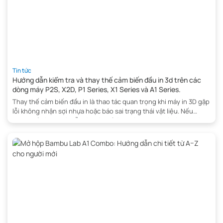
Tin tức
Hướng dẫn kiểm tra và thay thế cảm biến đầu in 3d trên các
dòng máy P2S, X2D, P1 Series, X1 Series và A1 Series.
Thay thế cảm biến đầu in là thao tác quan trọng khi máy in 3D gặp
lỗi không nhận sợi nhựa hoặc báo sai trạng thái vật liệu. Nếu
không xử lý kịp thời, lỗi này có thể làm gián đoạn quá trình in và
ảnh hưởng đến chất lượng sản phẩm. Trong bài viết […]