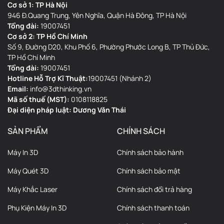
Cơ sở 1: TP Hà Nội
946 Đ.Quang Trung, Yên Nghĩa, Quận Hà Đông, TP Hà Nội
Tổng đài:
19007451
Cơ sở 2: TP Hồ Chí Minh
Số 9, Đường D20, Khu Phố 6, Phường Phước Long B, TP Thủ Đức,
TP Hồ Chí Minh
Tổng đài:
19007451
Hotline Hỗ Trợ Kĩ Thuật:
19007451 (Nhánh 2)
Email:
info@3dthinking.vn
Mã số thuế (MST):
0108118825
Đại diện pháp luật: Dương Văn Thái
SẢN PHẨM
CHÍNH SÁCH
Máy In 3D
Chính sách bảo hành
Máy Quét 3D
Chính sách bảo mật
Máy Khắc Laser
Chính sách đổi trả hàng
Phụ Kiện Máy In 3D
Chính sách thanh toán