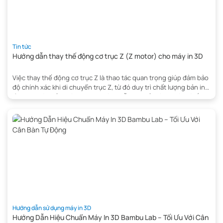
Tin tức
Hướng dẫn thay thế động cơ trục Z (Z motor) cho máy in 3D
Việc thay thế động cơ trục Z là thao tác quan trọng giúp đảm bảo
độ chính xác khi di chuyển trục Z, từ đó duy trì chất lượng bản in
ổn định. Bài viết dưới đây sẽ hướng dẫn chi tiết cách tháo và lắp
động cơ trục Z (Z motor) đúng kỹ thuật. […]
Hướng dẫn sử dụng máy in 3D
Hướng Dẫn Hiệu Chuẩn Máy In 3D Bambu Lab – Tối Ưu Với Cân