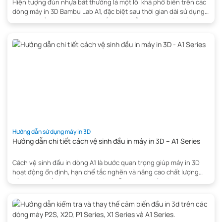
Hiện tượng đùn nhựa bất thường là một lỗi khá phổ biến trên các
dòng máy in 3D Bambu Lab A1, đặc biệt sau thời gian dài sử dụng
hoặc khi đầu in gặp tình trạng tắc nhựa. Lỗi này có thể khiến nhựa
ra không đều, thiếu lớp, kẹt đầu in hoặc làm giảm […]
Hướng dẫn sử dụng máy in 3D
Hướng dẫn chi tiết cách vệ sinh đầu in máy in 3D – A1 Series
Cách vệ sinh đầu in dòng A1 là bước quan trọng giúp máy in 3D
hoạt động ổn định, hạn chế tắc nghẽn và nâng cao chất lượng
bản in. Bài viết dưới đây sẽ hướng dẫn bạn chi tiết cách vệ sinh bộ
đùn (extruder) trên dòng A1 một cách an toàn và hiệu […]