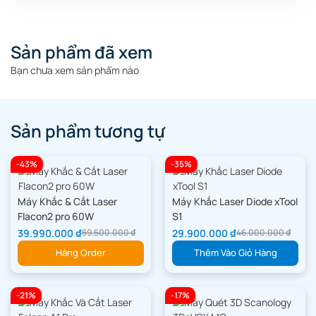
Sản phẩm đã xem
Bạn chưa xem sản phẩm nào
Sản phẩm tương tự
-43%
-35%
Máy Khắc & Cắt Laser
Máy Khắc Laser Diode xTool
Flacon2 pro 60W
S1
Thú cưng
Nghệ thuật
Hoạt hình
Ngày lễ
39.990.000
₫
29.900.000
₫
69.500.000
₫
46.000.000
₫
(Pet)
(Art)
(Cartoon)
(Holiday)
Hàng Order
Thêm Vào Giỏ Hàng
Người dùng thật. Kết quả thật. Lợi
-21%
-17%
tức thật.