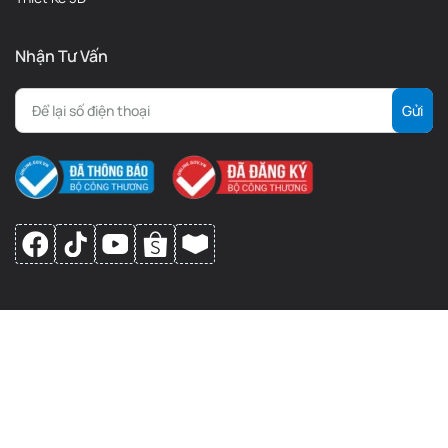
In trang phục chưa bao giờ dễ dàng đến thế. Không cần kinh
nghiệm — bất kỳ ai cũng có thể tạo ra sản phẩm chỉ với
ba bước
Nhận Tư Vấn
đơn giản: Thiết kế, Nhấp và Ép
.
Trình
chơi
Video
00:00
00:00
1.
37a470fff83348d08dd2d0c014538b34
0:10
“Khám phá tiềm năng In & Nướng