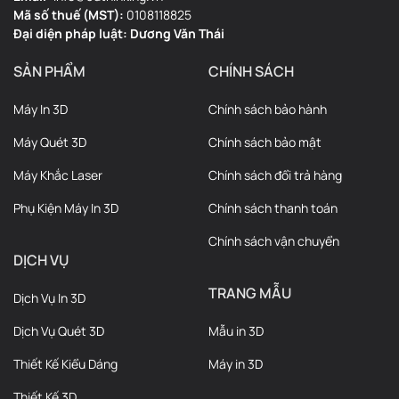
Mã số thuế (MST):
0108118825
bảo
Chúng
lượng
hàng
lượng.
tuyệt
đảm
Đại diện pháp luật: Dương Văn Thái
trì,
tôi có
cao,
lớn dễ
Đây là
vời.
bảo
giúp
thể in
trực
dàng
loại
lặp lại
SẢN PHẨM
CHÍNH SÁCH
xử lý
và
tiếp
và tạo
chất
đơn
50–
giao
nâng
trải
lượng
hàng.
Máy In 3D
Chính sách bảo hành
100
ngay
cao sự
nghiệ
biến
đơn
khi
hài
m
khách
Máy Quét 3D
Chính sách bảo mật
hàng
khách
lòng
xuất
hàng
trong
cần,
của
sắc
thành
Máy Khắc Laser
Chính sách đổi trả hàng
5 giờ,
giúp
khách
cho
khách
tập
khách
hàng
khách
trung
Phụ Kiện Máy In 3D
Chính sách thanh toán
trung
hàng
và
hàng.
thành.
phát
trung
tăng
Chính sách vận chuyển
DỊCH VỤ
triển
thành
trưởng
kinh
quay
thươn
TRANG MẪU
doanh
lại.
g hiệu
Dịch Vụ In 3D
.
Dịch Vụ Quét 3D
Mẫu in 3D
Máy In Quần Áo DTF xTool Apparel Printer Tùy
Thiết Kế Kiểu Dáng
Máy in 3D
chỉnh trang phục mà không cần kỹ năng
Thiết Kế 3D