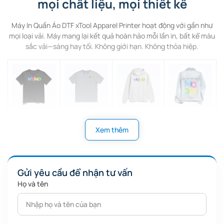
mọi chất liệu, mọi thiết kế
Máy In Quần Áo DTF xTool Apparel Printer hoạt động với gần như
mọi loại vải. Máy mang lại kết quả hoàn hảo mỗi lần in, bất kể màu
sắc vải—sáng hay tối. Không giới hạn. Không thỏa hiệp.
Áo thun
Áo thun
Áo hoodie
Áo khoác
Xem thêm
cotton
spandex
cotton
denim
Gửi yêu cầu để nhận tư vấn
Họ và tên