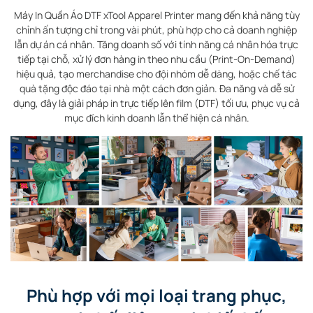
Máy In Quần Áo DTF xTool Apparel Printer mang đến khả năng tùy
chỉnh ấn tượng chỉ trong vài phút, phù hợp cho cả doanh nghiệp
lẫn dự án cá nhân. Tăng doanh số với tính năng cá nhân hóa trực
tiếp tại chỗ, xử lý đơn hàng in theo nhu cầu (Print-On-Demand)
hiệu quả, tạo merchandise cho đội nhóm dễ dàng, hoặc chế tác
quà tặng độc đáo tại nhà một cách đơn giản. Đa năng và dễ sử
dụng, đây là giải pháp in trực tiếp lên film (DTF) tối ưu, phục vụ cả
mục đích kinh doanh lẫn thể hiện cá nhân.
Phù hợp với mọi loại trang phục,