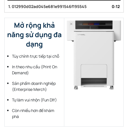
1.
012990d02ad045e681e991546f195545
0:12
Mở rộng khả
năng sử dụng đa
dạng
Tùy chỉnh trực tiếp tại chỗ
In theo nhu cầu (Print On
Demand)
Sản phẩm doanh nghiệp
(Enterprise Merch)
Tự làm vui nhộn (Fun DIY)
Còn nhiều hơn để khám
phá