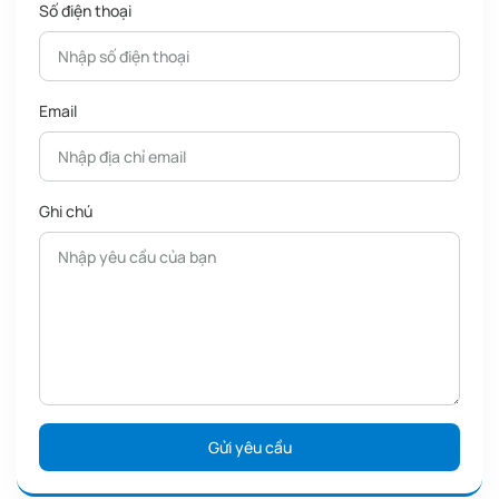
Mũ
Giày canvas
Túi canvas
Gối cotton
Số điện thoại
polyester
Chọn thiết kế
Email
Ghi chú
Chữ ký
Văn bản
Ảnh (Photo)
Đồ họa
(Sign)
(Text)
(Graphic)