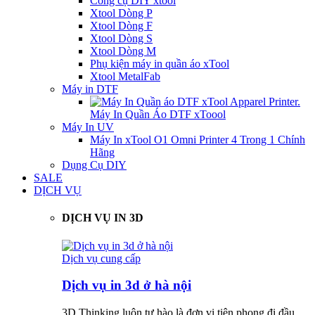
Công cụ DIY xtool
Xtool Dòng P
Xtool Dòng F
Xtool Dòng S
Xtool Dòng M
Phụ kiện máy in quần áo xTool
Xtool MetalFab
Máy in DTF
Máy In Quần Áo DTF xToool
Máy In UV
Máy In xTool O1 Omni Printer 4 Trong 1 Chính
Hãng
Dụng Cụ DIY
SALE
DỊCH VỤ
DỊCH VỤ IN 3D
Dịch vụ cung cấp
Dịch vụ in 3d ở hà nội
3D Thinking luôn tự hào là đơn vị tiên phong đi đầu