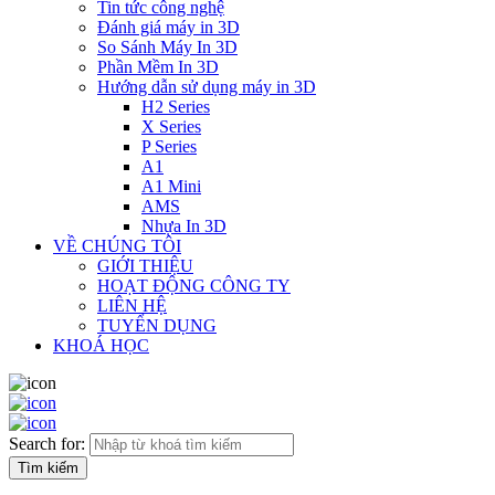
Tin tức công nghệ
Đánh giá máy in 3D
So Sánh Máy In 3D
Phần Mềm In 3D
Hướng dẫn sử dụng máy in 3D
H2 Series
X Series
P Series
A1
A1 Mini
AMS
Nhựa In 3D
VỀ CHÚNG TÔI
GIỚI THIỆU
HOẠT ĐỘNG CÔNG TY
LIÊN HỆ
TUYỂN DỤNG
KHOÁ HỌC
Search for: