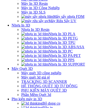
Máy In 3D Resin
Máy in 3D Công Nghiệp
Máy in 3D SLS
Máy sấy nhựa FDM
Máy Rửa Sấy UV
Nhựa In 3D
Nhựa In 3D Resin
Nhựa In 3D PLA
Nhựa In 3D PETG
Nhựa In 3D TPU
Nhựa In 3D ABS/ASA
Nhựa In 3D PC
Nhựa In 3D PA/PET
Nhựa In 3D PPS
Nhựa In 3D SUPPORT
Máy Quét 3D
Máy quét 3D công nghiệp
Máy quét 3d giá rẻ
TRACKING 3D SCANNER
HỆ THỐNG QUÉT 3D TỰ ĐỘNG
PHỤ KIỆN MÁY QUÉT 3D
Phần Mềm Quét 3d
Phụ kiện máy in 3D
Bộ dụng cụ
Đầu in