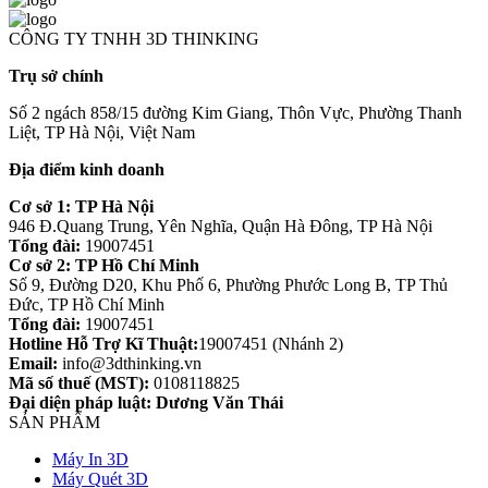
CÔNG TY TNHH 3D THINKING
Trụ sở chính
Số 2 ngách 858/15 đường Kim Giang, Thôn Vực, Phường Thanh
Liệt, TP Hà Nội, Việt Nam
Địa điểm kinh doanh
Cơ sở 1: TP Hà Nội
946 Đ.Quang Trung, Yên Nghĩa, Quận Hà Đông, TP Hà Nội
Tổng đài:
19007451
Cơ sở 2: TP Hồ Chí Minh
Số 9, Đường D20, Khu Phố 6, Phường Phước Long B, TP Thủ
Đức, TP Hồ Chí Minh
Tổng đài:
19007451
Hotline Hỗ Trợ Kĩ Thuật:
19007451 (Nhánh 2)
Email:
info@3dthinking.vn
Mã số thuế (MST):
0108118825
Đại diện pháp luật: Dương Văn Thái
SẢN PHẨM
Máy In 3D
Máy Quét 3D