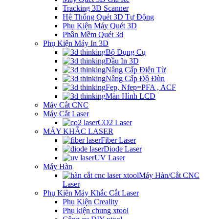
Tracking 3D Scanner
Hệ Thống Quét 3D Tự Động
Phụ Kiện Máy Quét 3D
Phần Mềm Quét 3d
Phụ Kiện Máy In 3D
Bộ Dụng Cụ
Đầu In 3D
Nâng Cấp Điện Từ
Nâng Cấp Độ Đùn
Fep, Nfep=PFA , ACF
Màn Hình LCD
Máy Cắt CNC
Máy Cắt Laser
CO2 Laser
MÁY KHẮC LASER
Fiber Laser
Diode Laser
UV Laser
Máy Hàn
Máy Hàn/Cắt CNC
Laser
Phụ Kiện Máy Khắc Cắt Laser
Phụ Kiện Creality
Phụ kiện chung xtool