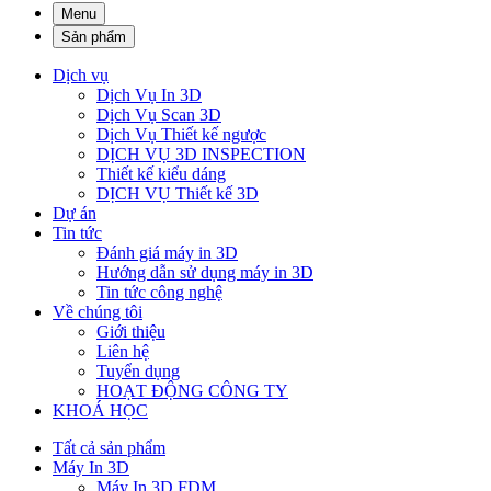
Menu
Sản phẩm
Dịch vụ
Dịch Vụ In 3D
Dịch Vụ Scan 3D
Dịch Vụ Thiết kế ngược
DỊCH VỤ 3D INSPECTION
Thiết kế kiểu dáng
DỊCH VỤ Thiết kế 3D
Dự án
Tin tức
Đánh giá máy in 3D
Hướng dẫn sử dụng máy in 3D
Tin tức công nghệ
Về chúng tôi
Giới thiệu
Liên hệ
Tuyển dụng
HOẠT ĐỘNG CÔNG TY
KHOÁ HỌC
Tất cả sản phẩm
Máy In 3D
Máy In 3D FDM