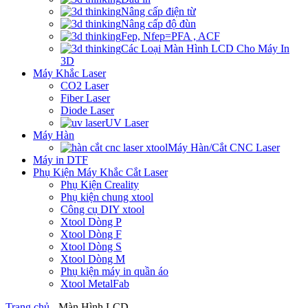
Nâng cấp điện từ
Nâng cấp độ đùn
Fep, Nfep=PFA , ACF
Các Loại Màn Hình LCD Cho Máy In
3D
Máy Khắc Laser
CO2 Laser
Fiber Laser
Diode Laser
UV Laser
Máy Hàn
Máy Hàn/Cắt CNC Laser
Máy in DTF
Phụ Kiện Máy Khắc Cắt Laser
Phụ Kiện Creality
Phụ kiện chung xtool
Công cụ DIY xtool
Xtool Dòng P
Xtool Dòng F
Xtool Dòng S
Xtool Dòng M
Phụ kiện máy in quần áo
Xtool MetalFab
Trang chủ
-
Màn Hình LCD