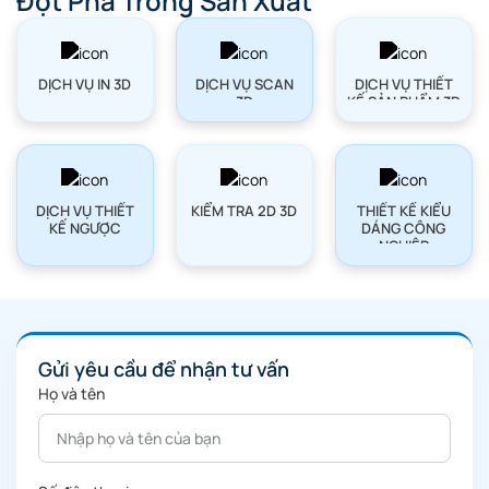
Đột Phá Trong Sản Xuất
DỊCH VỤ IN 3D
DỊCH VỤ SCAN
DỊCH VỤ THIẾT
3D
KẾ SẢN PHẨM 3D
DỊCH VỤ THIẾT
KIỂM TRA 2D 3D
THIẾT KẾ KIỂU
KẾ NGƯỢC
DÁNG CÔNG
NGHIỆP
Gửi yêu cầu để nhận tư vấn
Họ và tên