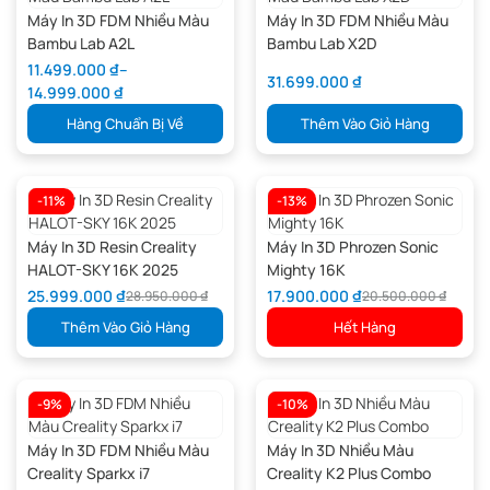
Máy In 3D FDM Nhiều Màu
Máy In 3D FDM Nhiều Màu
Bambu Lab A2L
Bambu Lab X2D
11.499.000
₫
–
31.699.000
₫
14.999.000
₫
Hàng Chuẩn Bị Về
Thêm Vào Giỏ Hàng
-11%
-13%
Máy In 3D Resin Creality
Máy In 3D Phrozen Sonic
HALOT-SKY 16K 2025
Mighty 16K
25.999.000
₫
17.900.000
₫
28.950.000
₫
20.500.000
₫
Thêm Vào Giỏ Hàng
Hết Hàng
-9%
-10%
Máy In 3D FDM Nhiều Màu
Máy In 3D Nhiều Màu
Creality Sparkx i7
Creality K2 Plus Combo