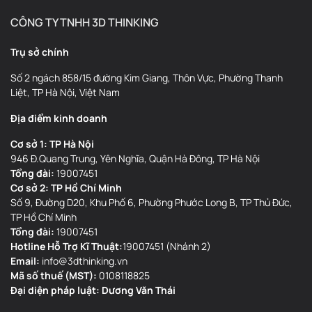
CÔNG TY TNHH 3D THINKING
Trụ sở chính
Số 2 ngách 858/15 đường Kim Giang, Thôn Vực, Phường Thanh
Liệt, TP Hà Nội, Việt Nam
Địa điểm kinh doanh
Cơ sở 1: TP Hà Nội
946 Đ.Quang Trung, Yên Nghĩa, Quận Hà Đông, TP Hà Nội
Tổng đài:
19007451
Cơ sở 2: TP Hồ Chí Minh
Số 9, Đường D20, Khu Phố 6, Phường Phước Long B, TP Thủ Đức,
TP Hồ Chí Minh
Tổng đài:
19007451
Hotline Hỗ Trợ Kĩ Thuật:
19007451 (Nhánh 2)
Email:
info@3dthinking.vn
Mã số thuế (MST):
0108118825
Đại diện pháp luật: Dương Văn Thái