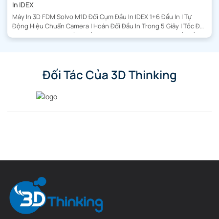
In IDEX
Máy In 3D FDM Solvo M1D Đổi Cụm Đầu In IDEX 1+6 Đầu In | Tự
Động Hiệu Chuẩn Camera | Hoán Đổi Đầu In Trong 5 Giây | Tốc Độ
In 600 mm/s | Hệ Thống Cấp Sợi Nhựa Tự Động | Năng Suất Gấp
Đôi | Kích Thước In Lớn | Cảm Biến […]
Đối Tác Của 3D Thinking