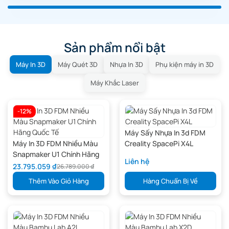
Sản phẩm nổi bật
Máy In 3D
Máy Quét 3D
Nhựa In 3D
Phụ kiện máy in 3D
Máy Khắc Laser
-12%
Máy Sấy Nhựa In 3d FDM
Máy In 3D FDM Nhiều Màu
Creality SpacePi X4L
Snapmaker U1 Chính Hãng
Liên hệ
Quốc Tế
23.795.059
₫
26.789.000
₫
Thêm Vào Giỏ Hàng
Hàng Chuẩn Bị Về