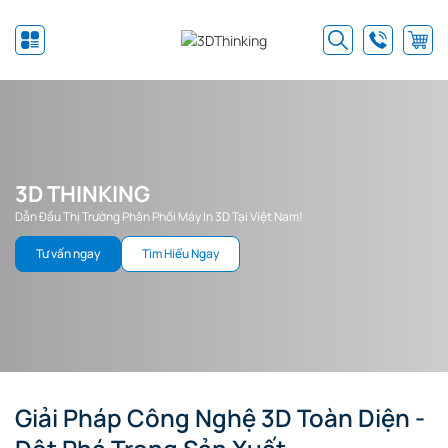
3D THINKING
Dẫn Đầu Thị Trường Phân Phối Máy In 3D Tại Việt Nam!
Tư vấn ngay
Tìm Hiểu Ngay
Giải Pháp Công Nghệ 3D Toàn Diện -