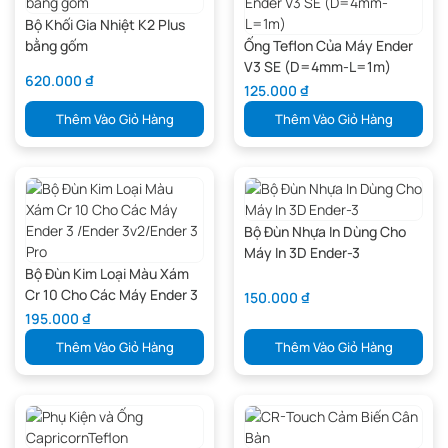
Bộ Khối Gia Nhiệt K2 Plus
bằng gốm
Ống Teflon Của Máy Ender
V3 SE (D=4mm-L=1m)
620.000
₫
125.000
₫
Thêm Vào Giỏ Hàng
Thêm Vào Giỏ Hàng
Bộ Đùn Nhựa In Dùng Cho
Máy In 3D Ender-3
Bộ Đùn Kim Loại Màu Xám
Cr 10 Cho Các Máy Ender 3
150.000
₫
/Ender 3v2/Ender 3 Pro
195.000
₫
Thêm Vào Giỏ Hàng
Thêm Vào Giỏ Hàng