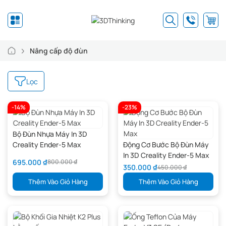
Nâng cấp độ đùn
Lọc
-14%
-23%
Bộ Đùn Nhựa Máy In 3D
Creality Ender-5 Max
Động Cơ Bước Bộ Đùn Máy
In 3D Creality Ender-5 Max
695.000
₫
800.000
₫
350.000
₫
450.000
₫
Thêm Vào Giỏ Hàng
Thêm Vào Giỏ Hàng