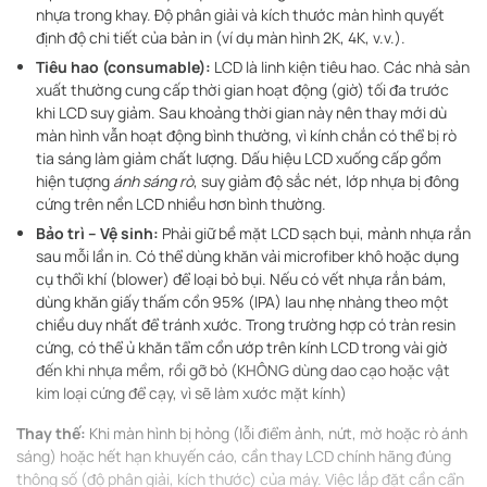
nhựa trong khay. Độ phân giải và kích thước màn hình quyết
định độ chi tiết của bản in (ví dụ màn hình 2K, 4K, v.v.).
Tiêu hao (consumable):
LCD là linh kiện tiêu hao. Các nhà sản
xuất thường cung cấp thời gian hoạt động (giờ) tối đa trước
khi LCD suy giảm. Sau khoảng thời gian này nên thay mới dù
màn hình vẫn hoạt động bình thường, vì kính chắn có thể bị rò
tia sáng làm giảm chất lượng. Dấu hiệu LCD xuống cấp gồm
hiện tượng
ánh sáng rò
, suy giảm độ sắc nét, lớp nhựa bị đông
cứng trên nền LCD nhiều hơn bình thường.
Bảo trì – Vệ sinh:
Phải giữ bề mặt LCD sạch bụi, mảnh nhựa rắn
sau mỗi lần in. Có thể dùng khăn vải microfiber khô hoặc dụng
cụ thổi khí (blower) để loại bỏ bụi. Nếu có vết nhựa rắn bám,
dùng khăn giấy thấm cồn 95% (IPA) lau nhẹ nhàng theo một
chiều duy nhất để tránh xước. Trong trường hợp có tràn resin
cứng, có thể ủ khăn tẩm cồn ướp trên kính LCD trong vài giờ
đến khi nhựa mềm, rồi gỡ bỏ (KHÔNG dùng dao cạo hoặc vật
kim loại cứng để cạy, vì sẽ làm xước mặt kính)
Thay thế:
Khi màn hình bị hỏng (lỗi điểm ảnh, nứt, mờ hoặc rò ánh
sáng) hoặc hết hạn khuyến cáo, cần thay LCD chính hãng đúng
thông số (độ phân giải, kích thước) của máy. Việc lắp đặt cần cẩn