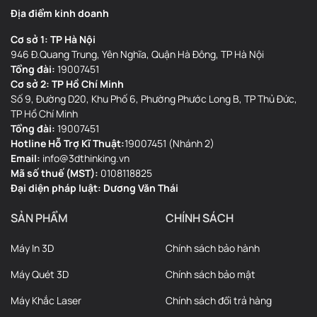
Địa điểm kinh doanh
Cơ sở 1: TP Hà Nội
946 Đ.Quang Trung, Yên Nghĩa, Quận Hà Đông, TP Hà Nội
Tổng đài:
19007451
Cơ sở 2: TP Hồ Chí Minh
Số 9, Đường D20, Khu Phố 6, Phường Phước Long B, TP Thủ Đức,
TP Hồ Chí Minh
Tổng đài:
19007451
Hotline Hỗ Trợ Kĩ Thuật:
19007451 (Nhánh 2)
Email:
info@3dthinking.vn
Mã số thuế (MST):
0108118825
Đại diện pháp luật: Dương Văn Thái
SẢN PHẨM
CHÍNH SÁCH
Máy In 3D
Chính sách bảo hành
Chức năng:
Màng
FEP (Fluorinated Ethylene Propylene)
là
Máy Quét 3D
Chính sách bảo mật
lớp chống dính (Teflon) trong suốt được căng dưới đáy khay
resin. Nó cho phép ánh sáng UV xuyên qua làm đông cứng resin
Máy Khắc Laser
Chính sách đổi trả hàng
ở lớp đáy mà không dính chặt.
nFEP (còn gọi PFA)
là vật liệu