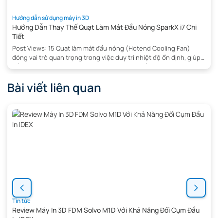
Hướng dẫn sử dụng máy in 3D
Hướng Dẫn Thay Thế Quạt Làm Mát Đầu Nóng SparkX i7 Chi
Tiết
Post Views: 15 Quạt làm mát đầu nóng (Hotend Cooling Fan)
đóng vai trò quan trọng trong việc duy trì nhiệt độ ổn định, giúp
đầu nóng hoạt động hiệu quả và đảm bảo chất lượng bản in 3D.
Khi quạt gặp sự cố hoặc hoạt động kém, việc thay thế kịp thời sẽ
Bài viết liên quan
giúp […]
Tin tức
Review Máy In 3D FDM Solvo M1D Với Khả Năng Đổi Cụm Đầu