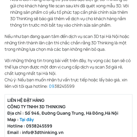
gửi cho khách hàng file scan sau khi đã quét xong mẫu 3D. Với
những sản phẩm có yếu tố phức tạp cần phải chỉnh sửa thêm
3D ThinKing sẽ báo giá thêm về dịch vụ cho khách hàng nắm
thông tin trước mới bắt tay vào chỉnh sửa sản phẩm.
Nếu như bạn đang quan tâm đến dịch vụ scan 3D tại Hà Nội hoặc
những tỉnh thành lân cận thì chắc chắn rằng 3D Thinking là một
trong những lựa chọn mà các bạn không nên bỏ qua.
Với những thông tin trong bài viết trên đây, hy vọng các bạn sẽ có
thể lựa chọn được một đơn vị cung cấp dịch vụ scan 3d giá rẻ,
chất lượng nhất tại Hà Nội.
Chú ý: Nếu bạn muốn nhận tư vấn trực tiếp hoặc lấy báo giá, xin
liên với tôi qua hotline:
09
38245599
LIÊN HỆ ĐẶT HÀNG
CÔNG TY TNHH 3D THINKING
Địa chỉ : Số 946, Đường Quang Trung, Hà Đông,Hà Nội
Map :
Tại đây
Hotline : 0938245599
Email : info@3dthinking.vn