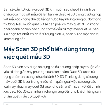
Bạn sẽ cần tới dịch vụ quét 3D khi muốn sao chép hình ảnh ba
chiều của một vật mẫu để lên bản vẽ thiết kế 3D trong trường hợp
vật mẫu đó không thể đo bằng thước hay những dụng cụ đo thông
thường. Nếu muốn quét 3D sẽ cần phải có máy quét 3D. Vì không
phải doanh nghiệp nào cũng có thể đầu tư một máy quét 3D nên
lựa chọn tốt nhất chính là sử dụng dịch vụ scan 3D do một đơn vị
khác cung cấp.
Máy Scan 3D phổ biến dùng trong
việc quét mẫu 3D
Scan 3D hiện nay được áp dụng nhiều phương pháp tùy thuộc vào
yếu tố đơn giản hay phức tạp của sản phẩm: Quét 3D laser, sử
dụng chùm ánh sáng, chụp lại ảnh 3D. 3D Thinking đang sử dụng
máy quét 3D laser trong nhiều năm quà ngoài việc sử dụng các
loại máy khác, máy quét 3d laser cho sản phẩm scan với độ chính
xác cao, tốc độ scan nhanh chóng mang đến cho khách hàng sản
phẩm quét mẫu 3D tuyệt vời.