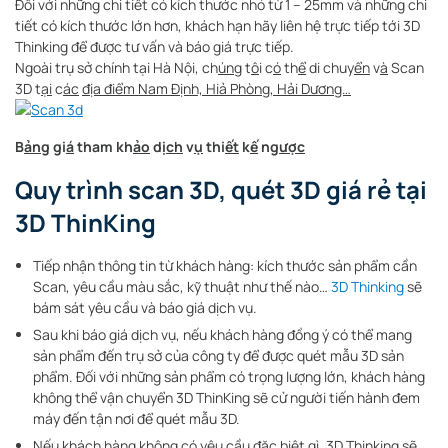
Đối với những chi tiết có kích thước nhỏ từ 1 – 25mm và những chi
tiết có kích thước lớn hơn, khách hạn hãy liên hệ trực tiếp tới 3D
Thinking để được tư vấn và báo giá trực tiếp.
Ngoài trụ sở chính tại Hà Nội, ch
ún
g t
ô
i c
ó
th
ể
di chuy
ển
v
à
Scan
3D t
ại
c
ác
địa điểm Nam Định, Hiả Phòng, Hải Dương…
B
ảng
gi
á
tham kh
ảo
d
ịch
v
ụ
thi
ết
k
ế
ng
ược
Quy trình scan 3D, quét 3D giá rẻ tại
3D ThinKing
Tiếp nhận thông tin từ khách hàng: kích thước sản phẩm cần
Scan, yêu cầu màu sắc, kỹ thuật như thế nào…
3D Thinking
sẽ
bám sát yêu cầu và báo giá dịch vụ.
Sau khi báo giá dịch vụ, nếu khách hàng đồng ý có thể mang
sản phẩm đến trụ sở của công ty để được quét mẫu 3D sản
phẩm. Đối với những sản phẩm có trọng lượng lớn, khách hàng
không thể vận chuyển 3D ThinKing sẽ cử người tiến hành đem
máy đến tận nơi để quét mẫu 3D.
Nếu khách hàng không có yêu cầu đặc biệt gì, 3D Thinking sẽ