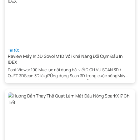
Tin tức
Review Máy In 3D Sovol M1D Với Khả Năng Đổi Cụm Đầu In
IDEX
Post Views: 100 Mục lục nội dung bài viếtDỊCH VỤ SCAN 3D /
QUÉT 3DScan 3D là gì?Ứng dụng Scan 3D trong cuộc sốngMáy
Scan 3D phổ biến dùng trong việc quét mẫu 3DĐơn vị cung cấp
dịch vụ quét 3D giá rẻ tại Hà NộiCách tính giá dịch vụ Scan 3DQuy
trình scan 3D, […]