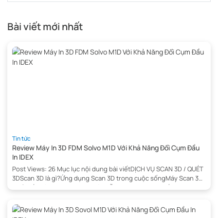
Bài viết mới nhất
Tin tức
Review Máy In 3D FDM Solvo M1D Với Khả Năng Đổi Cụm Đầu
In IDEX
Post Views: 26 Mục lục nội dung bài viếtDỊCH VỤ SCAN 3D / QUÉT
3DScan 3D là gì?Ứng dụng Scan 3D trong cuộc sốngMáy Scan 3D
phổ biến dùng trong việc quét mẫu 3DĐơn vị cung cấp dịch vụ
quét 3D giá rẻ tại Hà NộiCách tính giá dịch vụ Scan 3DQuy trình
scan 3D, […]