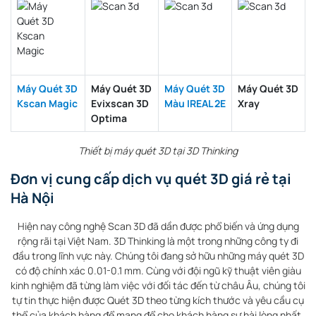
Máy Quét 3D
Máy Quét 3D
Máy Quét 3D
Máy Quét 3D
Kscan Magic
Evixscan 3D
Màu IREAL 2E
Xray
Optima
Thiết bị máy quét 3D tại 3D Thinking
Đơn vị cung cấp dịch vụ quét 3D giá rẻ tại
Hà Nội
Hiện nay công nghệ Scan 3D đã dần được phổ biến và ứng dụng
rộng rãi tại Việt Nam. 3D Thinking là một trong những công ty đi
đầu trong lĩnh vực này. Chúng tôi đang sở hữu những máy quét 3D
có độ chính xác 0.01-0.1 mm. Cùng với đội ngũ kỹ thuật viên giàu
kinh nghiệm đã từng làm việc với đối tác đến từ châu Âu, chúng tôi
tự tin thực hiện được Quét 3D theo từng kích thước và yêu cầu cụ
thể của khách hàng để mang để cho khách hàng sự hài lòng nhất.