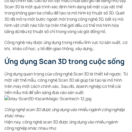
có độ chính xác cao so với vật mẫu chưa bao giờ dễ dàng như vậy.
Scan 3D là một quá trình xác định hình dạng bề mặt của vật thể
trong không gian ba chiều để tạo ra mô hình kỹ thuật số 3D. Quét
3D đã mở ra một bước ngoặt mới trong công nghệ 3D, bất kỳ mô
hình vật chất nào tồn tại trên thế giới đều có thể mô hình hóa
bằng dữ liệu kỹ thuật số chỉ trong vòng vài giờ đồng hồ.
Công nghệ này được ứng dụng trong nhiều lĩnh vực từ sản xuất, cơ
khí, khảo cổ học, y tế đến giao thông, xây dựng…
Ứng dụng Scan 3D trong cuộc sống
Ứng dụng quan trọng của công nghệ Scan 3D là thiết kế ngược. Từ
một vật thể mẫu, công nghệ Scan 3D sẽ giúp tái tạo lại mô hình
trên máy một cách chính xác. Sau đó, doanh nghiệp có thể cải
tiến mẫu mã để sẵn sàng đưa vào sản xuất.
Công nghệ scan 3D được ứng dụng vào nhiều ngành công nghiệp
khác nhau
Hiện nay, công nghệ scan 3D được ứng dụng vào nhiều ngành
công nghiệp khác nhau như: