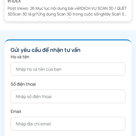
In IDEX
Post Views: 26 Mục lục nội dung bài viếtDỊCH VỤ SCAN 3D / QUÉT
3DScan 3D là gì?Ứng dụng Scan 3D trong cuộc sốngMáy Scan 3D
phổ biến dùng trong việc quét mẫu 3DĐơn vị cung cấp dịch vụ
quét 3D giá rẻ tại Hà NộiCách tính giá dịch vụ Scan 3DQuy trình
scan 3D, […]
Gửi yêu cầu để nhận tư vấn
Họ và tên
Số điện thoại
Email