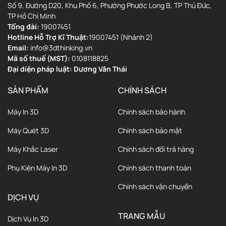
Số 9, Đường D20, Khu Phố 6, Phường Phước Long B, TP Thủ Đức,
TP Hồ Chí Minh
Tổng đài:
19007451
Hotline Hỗ Trợ Kĩ Thuật:
19007451 (Nhánh 2)
Email:
info@3dthinking.vn
Mã số thuế (MST):
0108118825
Đại diện pháp luật: Dương Văn Thái
SẢN PHẨM
CHÍNH SÁCH
Máy In 3D
Chính sách bảo hành
Máy Quét 3D
Chính sách bảo mật
Máy Khắc Laser
Chính sách đổi trả hàng
Phụ Kiện Máy In 3D
Chính sách thanh toán
Chính sách vận chuyển
DỊCH VỤ
TRANG MẪU
Dịch Vụ In 3D