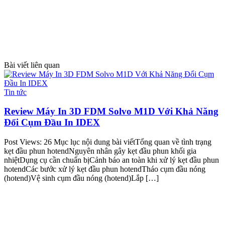
Bài viết liên quan
Tin tức
T
Review Máy In 3D FDM Solvo M1D Với Khả Năng
Đổi Cụm Đầu In IDEX
Post Views: 26 Mục lục nội dung bài viếtTổng quan về tình trạng
P
kẹt đầu phun hotendNguyên nhân gây kẹt đầu phun khối gia
k
nhiệtDụng cụ cần chuẩn bịCảnh báo an toàn khi xử lý kẹt đầu phun
n
hotendCác bước xử lý kẹt đầu phun hotendTháo cụm đầu nóng
h
(hotend)Vệ sinh cụm đầu nóng (hotend)Lắp […]
(