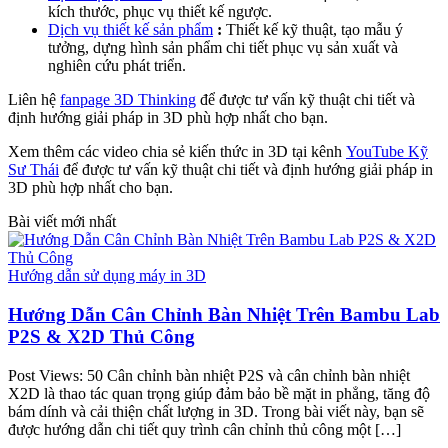
kích thước, phục vụ thiết kế ngược.
Dịch vụ thiết kế sản phẩm
:
Thiết kế kỹ thuật, tạo mẫu ý
tưởng, dựng hình sản phẩm chi tiết phục vụ sản xuất và
nghiên cứu phát triển.
Liên hệ
fanpage 3D Thinking
để được tư vấn kỹ thuật chi tiết và
định hướng giải pháp in 3D phù hợp nhất cho bạn.
Xem thêm các video chia sẻ kiến thức in 3D tại kênh
YouTube Kỹ
Sư Thái
để được tư vấn kỹ thuật chi tiết và định hướng giải pháp in
3D phù hợp nhất cho bạn.
Bài viết mới nhất
T
Hướng dẫn sử dụng máy in 3D
Hướng Dẫn Cân Chỉnh Bàn Nhiệt Trên Bambu Lab
P2S & X2D Thủ Công
P
Post Views: 50 Cân chỉnh bàn nhiệt P2S và cân chỉnh bàn nhiệt
đ
X2D là thao tác quan trọng giúp đảm bảo bề mặt in phẳng, tăng độ
n
bám dính và cải thiện chất lượng in 3D. Trong bài viết này, bạn sẽ
đ
được hướng dẫn chi tiết quy trình cân chỉnh thủ công một […]
đ