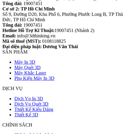
Tổng đài:
19007451
Cơ sở 2: TP Hồ Chí Minh
Số 9, Đường D20, Khu Phố 6, Phường Phước Long B, TP Thủ
Đức, TP Hồ Chí Minh
Tổng đài:
19007451
Hotline Hỗ Trợ Kĩ Thuật:
19007451 (Nhánh 2)
Email:
info@3dthinking.vn
Mã số thuế (MST):
0108118825
Đại diện pháp luật: Dương Văn Thái
SẢN PHẨM
Máy In 3D
Máy Quét 3D
Máy Khắc Laser
Phụ Kiện Máy In 3D
DỊCH VỤ
Dịch Vụ In 3D
Dịch Vụ Quét 3D
Thiết Kế Kiểu Dáng
Thiết Kế 3D
CHÍNH SÁCH