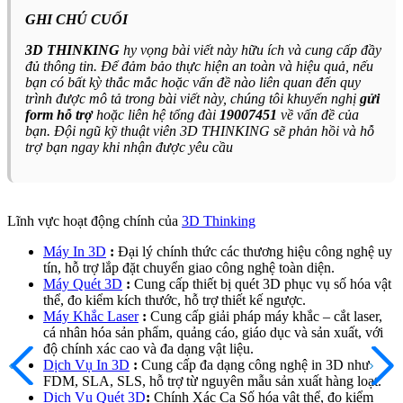
GHI CHÚ CUỐI
3D THINKING
hy vọng bài viết này hữu ích và cung cấp đầy
đủ thông tin. Để đảm bảo thực hiện an toàn và hiệu quả, nếu
bạn có bất kỳ thắc mắc hoặc vấn đề nào liên quan đến quy
trình được mô tả trong bài viết này, chúng tôi khuyến nghị
gửi
form hỗ trợ
hoặc liên hệ tổng đài
19007451
về vấn đề của
bạn. Đội ngũ kỹ thuật viên 3D THINKING sẽ phản hồi và hỗ
trợ bạn ngay khi nhận được yêu cầu
Lĩnh vực hoạt động chính của
3D Thinking
Máy In 3D
:
Đại lý chính thức các thương hiệu công nghệ uy
tín, hỗ trợ lắp đặt chuyển giao công nghệ toàn diện.
Máy Quét 3D
:
Cung cấp thiết bị quét 3D phục vụ số hóa vật
thể, đo kiểm kích thước, hỗ trợ thiết kế ngược.
Máy Khắc Laser
:
Cung cấp giải pháp máy khắc – cắt laser,
cá nhân hóa sản phẩm, quảng cáo, giáo dục và sản xuất, với
độ chính xác cao và đa dạng vật liệu.
Dịch Vụ In 3D
:
Cung cấp đa dạng công nghệ in 3D như
FDM, SLA, SLS, hỗ trợ từ nguyên mẫu sản xuất hàng loạt.
Dịch Vụ Quét 3D
:
Chính Xác Ca Số hóa vật thể, đo kiểm