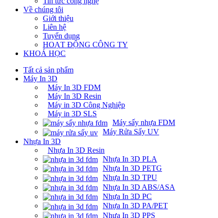
Tin tức công nghệ
Về chúng tôi
Giới thiệu
Liên hệ
Tuyển dụng
HOẠT ĐỘNG CÔNG TY
KHOÁ HỌC
Tất cả sản phẩm
Máy In 3D
Máy In 3D FDM
Máy In 3D Resin
Máy in 3D Công Nghiệp
Máy in 3D SLS
Máy sấy nhựa FDM
Máy Rửa Sấy UV
Nhựa In 3D
Nhựa In 3D Resin
Nhựa In 3D PLA
Nhựa In 3D PETG
Nhựa In 3D TPU
Nhựa In 3D ABS/ASA
Nhựa In 3D PC
Nhựa In 3D PA/PET
Nhựa In 3D PPS