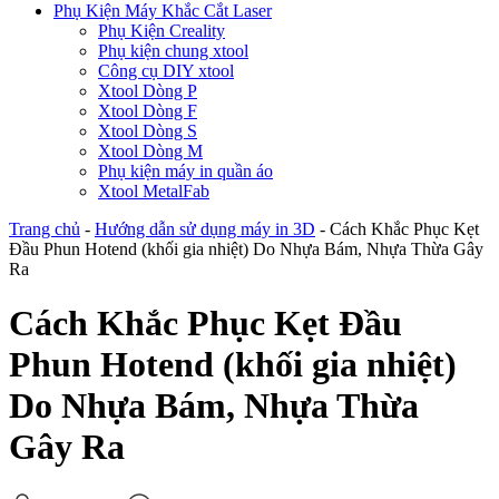
Phụ Kiện Máy Khắc Cắt Laser
Phụ Kiện Creality
Phụ kiện chung xtool
Công cụ DIY xtool
Xtool Dòng P
Xtool Dòng F
Xtool Dòng S
Xtool Dòng M
Phụ kiện máy in quần áo
Xtool MetalFab
Trang chủ
-
Hướng dẫn sử dụng máy in 3D
-
Cách Khắc Phục Kẹt
Đầu Phun Hotend (khối gia nhiệt) Do Nhựa Bám, Nhựa Thừa Gây
Ra
Cách Khắc Phục Kẹt Đầu
Phun Hotend (khối gia nhiệt)
Do Nhựa Bám, Nhựa Thừa
Gây Ra