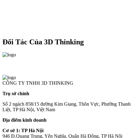
C
Đối Tác Của 3D Thinking
CÔNG TY TNHH 3D THINKING
Trụ sở chính
Số 2 ngách 858/15 đường Kim Giang, Thôn Vực, Phường Thanh
Liệt, TP Hà Nội, Việt Nam
Địa điểm kinh doanh
Cơ sở 1: TP Hà Nội
946 Đ.Quang Trung, Yên Nghĩa, Quận Hà Đông, TP Hà Nội