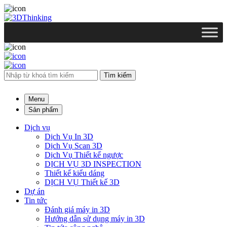
Search
for:
Menu
Sản phẩm
Dịch vụ
Dịch Vụ In 3D
Dịch Vụ Scan 3D
Dịch Vụ Thiết kế ngược
DỊCH VỤ 3D INSPECTION
Thiết kế kiểu dáng
DỊCH VỤ Thiết kế 3D
Dự án
Tin tức
Đánh giá máy in 3D
Hướng dẫn sử dụng máy in 3D