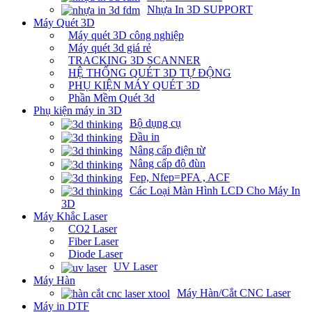
Nhựa In 3D SUPPORT
Máy Quét 3D
Máy quét 3D công nghiệp
Máy quét 3d giá rẻ
TRACKING 3D SCANNER
HỆ THỐNG QUÉT 3D TỰ ĐỘNG
PHỤ KIỆN MÁY QUÉT 3D
Phần Mềm Quét 3d
Phụ kiện máy in 3D
Bộ dụng cụ
Đầu in
Nâng cấp điện từ
Nâng cấp độ đùn
Fep, Nfep=PFA , ACF
Các Loại Màn Hình LCD Cho Máy In
3D
Máy Khắc Laser
CO2 Laser
Fiber Laser
Diode Laser
UV Laser
Máy Hàn
Máy Hàn/Cắt CNC Laser
Máy in DTF