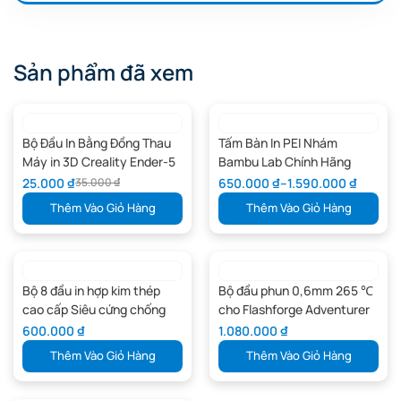
định hướng giải pháp in 3D phù hợp nhất cho bạn.
Xem thêm các video chia sẻ kiến thức in 3D tại kênh
YouTube Kỹ
Sư Thái
để được tư vấn kỹ thuật chi tiết và định hướng giải pháp in
Sản phẩm đã xem
3D phù hợp nhất cho bạn
Bộ Đầu In Bằng Đồng Thau
Tấm Bàn In PEI Nhám
Máy in 3D Creality Ender-5
Bambu Lab Chính Hãng
Max
FAP009, FAP033
25.000
₫
650.000
₫
–
1.590.000
₫
35.000
₫
Thêm Vào Giỏ Hàng
Thêm Vào Giỏ Hàng
Bộ 8 đầu in hợp kim thép
Bộ đầu phun 0,6mm 265 ℃
cao cấp Siêu cứng chống
cho Flashforge Adventurer
mài mòn cao
4 Series
600.000
₫
1.080.000
₫
Thêm Vào Giỏ Hàng
Thêm Vào Giỏ Hàng