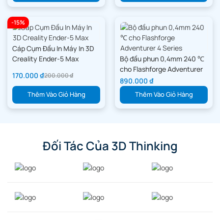
-15%
Cáp Cụm Đầu In Máy In 3D
Creality Ender-5 Max
Bộ đầu phun 0,4mm 240 ℃
cho Flashforge Adventurer
170.000
₫
200.000
₫
4 Series
890.000
₫
Thêm Vào Giỏ Hàng
Thêm Vào Giỏ Hàng
Đối Tác Của 3D Thinking