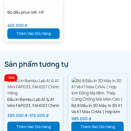
Bộ đầu phun MK-HF
450.000
₫
Thêm Vào Giỏ Hàng
Sản phẩm tương tự
-16%
Đầu In Bambu Lab A1 & A1
Mini FAP033, FAH007 Chính
Bộ 8 Đầu In 3D Máy In 3D K1
Hãng
Và K1 Max CrM4 ( Hợp kim
395.000
₫
–
515.000
₫
Đồng Mạ Kẽm, Thép Cứng
985.000
₫
Chống Mài Mòn Cao )
Thêm Vào Giỏ Hàng
Thêm Vào Giỏ Hàng