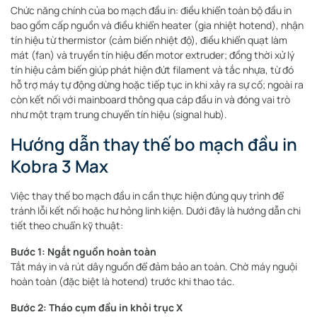
Chức năng chính của bo mạch đầu in: điều khiển toàn bộ đầu in
bao gồm cấp nguồn và điều khiển heater (gia nhiệt hotend), nhận
tín hiệu từ thermistor (cảm biến nhiệt độ), điều khiển quạt làm
mát (fan) và truyền tín hiệu đến motor extruder; đồng thời xử lý
tín hiệu cảm biến giúp phát hiện đứt filament và tắc nhựa, từ đó
hỗ trợ máy tự động dừng hoặc tiếp tục in khi xảy ra sự cố; ngoài ra
còn kết nối với mainboard thông qua cáp đầu in và đóng vai trò
như một trạm trung chuyển tín hiệu (signal hub).
Hướng dẫn thay thế bo mạch đầu in
Kobra 3 Max
Việc thay thế bo mạch đầu in cần thực hiện đúng quy trình để
tránh lỗi kết nối hoặc hư hỏng linh kiện. Dưới đây là hướng dẫn chi
tiết theo chuẩn kỹ thuật:
Bước 1: Ngắt nguồn hoàn toàn
Tắt máy in và rút dây nguồn để đảm bảo an toàn. Chờ máy nguội
hoàn toàn (đặc biệt là hotend) trước khi thao tác.
Bước 2: Tháo cụm đầu in khỏi trục X