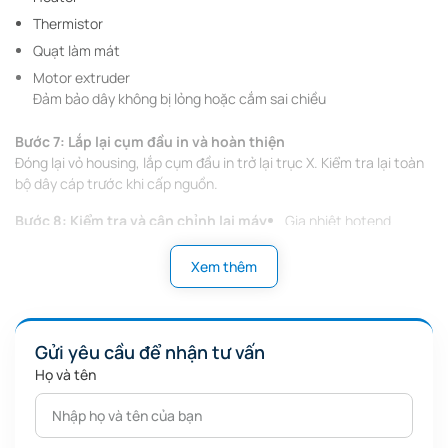
Thermistor
Quạt làm mát
Motor extruder
Đảm bảo dây không bị lỏng hoặc cắm sai chiều
Bước 7: Lắp lại cụm đầu in và hoàn thiện
Đóng lại vỏ housing, lắp cụm đầu in trở lại trục X. Kiểm tra lại toàn
bộ dây cáp trước khi cấp nguồn.
Bước 8: Kiểm tra và cân chỉnh lại máy
Gia nhiệt hotend
Bật máy, kiểm tra:
Hoạt động quạt
Xem thêm
Đùn nhựa
⚠️ Lưu ý quan trọng
Gửi yêu cầu để nhận tư vấn
Không thao tác khi máy còn nóng hoặc đang cấp điện
Họ và tên
Tránh kéo căng hoặc gập dây cáp đầu in
Cắm sai dây có thể gây chập bo mạch
Nên vệ sinh đầu in trước khi lắp lại