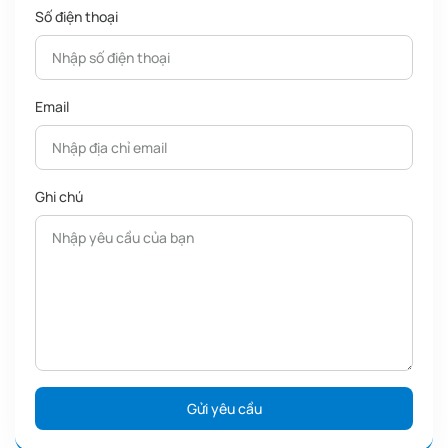
Số điện thoại
Lĩnh vực hoạt động chính của
3D Thinking
:
Máy In 3D
: Đại lý chính thức các thương hiệu công nghệ uy tín,
Email
hỗ trợ lắp đặt chuyển giao công nghệ toàn diện.
Máy Quét 3D
: Cung cấp thiết bị quét 3D phục vụ số hóa vật
thể, đo kiểm kích thước, hỗ trợ thiết kế ngược.
Máy Khắc Laser
: Cung cấp giải pháp máy khắc – cắt laser, cá
Ghi chú
nhân hóa sản phẩm, quảng cáo, giáo dục và sản xuất, với độ
chính xác cao và đa dạng vật liệu.
Dịch Vụ In 3D
: Cung cấp đa dạng công nghệ in 3D như FDM,
SLA, SLS, hỗ trợ từ nguyên mẫu sản xuất hàng loạt.
Dịch Vụ Quét 3D
: Chính Xác Ca Số hóa vật thể, đo kiểm kích
thước, phục vụ thiết kế ngược.
Dịch Vụ Thiết kế Sản Phẩm
: Thiết kế kỹ thuật, tạo mẫu ý tưởng,
dựng hình sản phẩm chi tiết phục vụ sản xuất và nghiên cứu
phát triển.
Liên hệ
fanpage 3D Thinking
để được tư vấn kỹ thuật chi tiết và