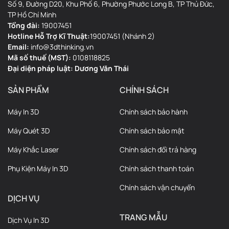
Số 9, Đường D20, Khu Phố 6, Phường Phước Long B, TP Thủ Đức,
TP Hồ Chí Minh
Tổng đài:
19007451
Hotline Hỗ Trợ Kĩ Thuật:
19007451 (Nhánh 2)
Email:
info@3dthinking.vn
Mã số thuế (MST):
0108118825
Đại diện pháp luật: Dương Văn Thái
SẢN PHẨM
CHÍNH SÁCH
Máy In 3D
Chính sách bảo hành
Máy Quét 3D
Chính sách bảo mật
Máy Khắc Laser
Chính sách đổi trả hàng
Phụ Kiện Máy In 3D
Chính sách thanh toán
Chính sách vận chuyển
DỊCH VỤ
TRANG MẪU
Dịch Vụ In 3D