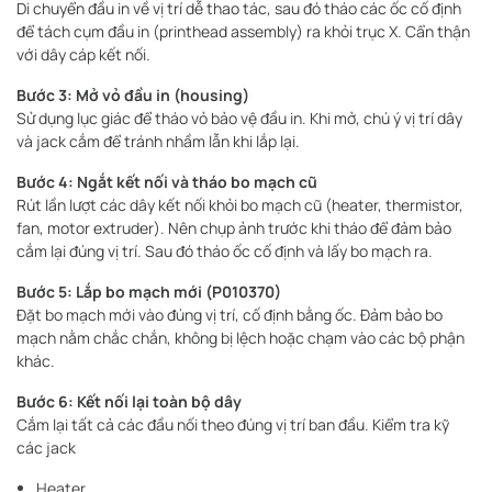
Di chuyển đầu in về vị trí dễ thao tác, sau đó tháo các ốc cố định
để tách cụm đầu in (printhead assembly) ra khỏi trục X. Cẩn thận
với dây cáp kết nối.
Bước 3: Mở vỏ đầu in (housing)
Sử dụng lục giác để tháo vỏ bảo vệ đầu in. Khi mở, chú ý vị trí dây
và jack cắm để tránh nhầm lẫn khi lắp lại.
Bước 4: Ngắt kết nối và tháo bo mạch cũ
Rút lần lượt các dây kết nối khỏi bo mạch cũ (heater, thermistor,
fan, motor extruder). Nên chụp ảnh trước khi tháo để đảm bảo
cắm lại đúng vị trí. Sau đó tháo ốc cố định và lấy bo mạch ra.
Bước 5: Lắp bo mạch mới (P010370)
Đặt bo mạch mới vào đúng vị trí, cố định bằng ốc. Đảm bảo bo
mạch nằm chắc chắn, không bị lệch hoặc chạm vào các bộ phận
khác.
Bước 6: Kết nối lại toàn bộ dây
Cắm lại tất cả các đầu nối theo đúng vị trí ban đầu. Kiểm tra kỹ
các jack
Heater