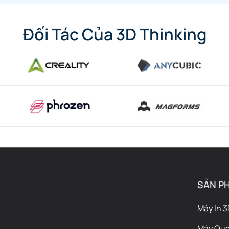
Đối Tác Của 3D Thinking
SẢN P
Máy In 3
Máy Qué