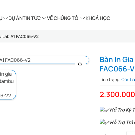
Ụ
DỰ ÁN
TIN TỨC
VỀ CHÚNG TÔI
KHOÁ HỌC
bu Lab A1 FAC066-V2
Bàn In Gia
FAC066-V
Tình trạng:
Còn h
2.300.00
Hỗ Trợ Kỹ T
Hỗ Trợ Trả