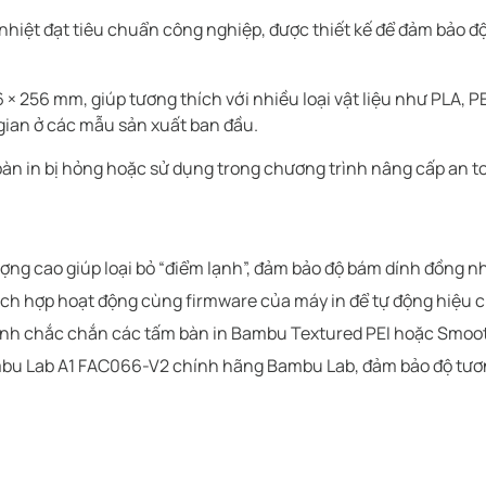
hiệt đạt tiêu chuẩn công nghiệp, được thiết kế để đảm bảo độ 
× 256 mm, giúp tương thích với nhiều loại vật liệu như PLA, P
gian ở các mẫu sản xuất ban đầu.
 bàn in bị hỏng hoặc sử dụng trong chương trình nâng cấp an 
ợng cao giúp loại bỏ “điểm lạnh”, đảm bảo độ bám dính đồng nh
ch hợp hoạt động cùng firmware của máy in để tự động hiệu c
định chắc chắn các tấm bàn in Bambu Textured PEI hoặc Smoot
mbu Lab A1 FAC066-V2 chính hãng Bambu Lab, đảm bảo độ tương 