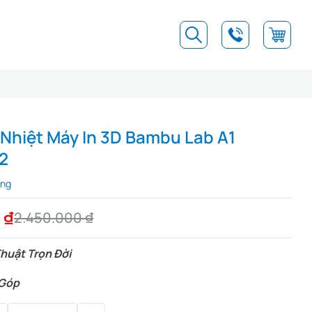
 Nhiệt Máy In 3D Bambu Lab A1
2
àng
0
₫
2.450.000
₫
huật Trọn Đời
 Góp