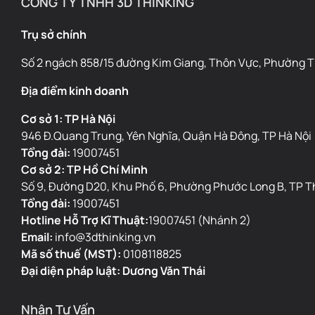
CÔNG TY TNHH 3D THINKING
Trụ sở chính
Số 2 ngách 858/15 đường Kim Giang, Thôn Vực, Phường Th
Địa điểm kinh doanh
Cơ sở 1: TP Hà Nội
946 Đ.Quang Trung, Yên Nghĩa, Quận Hà Đông, TP Hà Nội
Tổng đài:
19007451
Cơ sở 2: TP Hồ Chí Minh
Số 9, Đường D20, Khu Phố 6, Phường Phước Long B, TP T
Tổng đài:
19007451
Hotline Hỗ Trợ Kĩ Thuật:
19007451 (Nhánh 2)
Email:
info@3dthinking.vn
Mã số thuế (MST):
0108118825
Đại diện pháp luật: Dương Văn Thái
Nhận Tư Vấn