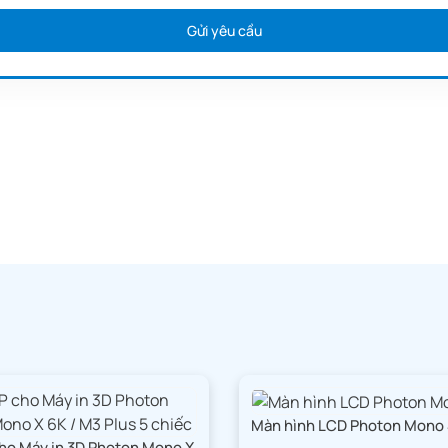
aser Diode xTool F1 Lite mang đi và sử
h một phần trong cuộc sống hằng ngày
Dễ dàng mang theo,
Đồng hành cùng bạn trong mọi khoảnh khắc hằng ngày.
Màn hình LCD Photon Mono 
ho Máy in 3D Photon Mono X