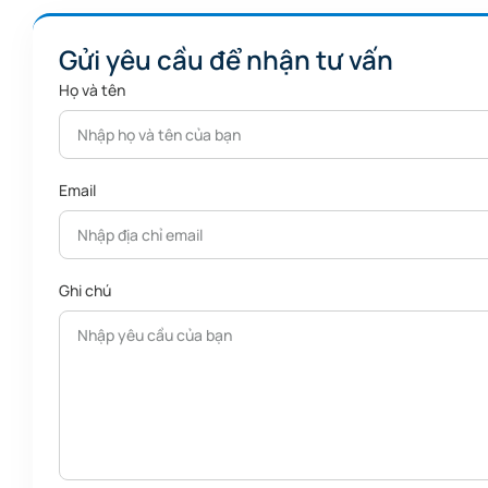
Mọi ý tưởng của bạn,
Trở thành hiện thực ngay lập tức
Gửi yêu cầu để nhận tư vấn
Họ và tên
Nhanh hơn gấp 6 lần so với laser th
Trải nghiệm niềm vui khắc tức thì!
Email
Ghi chú