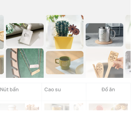
Nút bần
Cao su
Đồ ăn