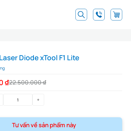
aser Diode xTool F1 Lite
àng
00
₫
22.500.000
₫
Tư vấn về sản phẩm này