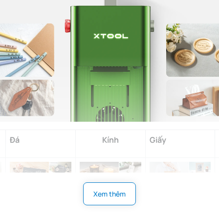
Đá
Kính
Giấy
Xem thêm