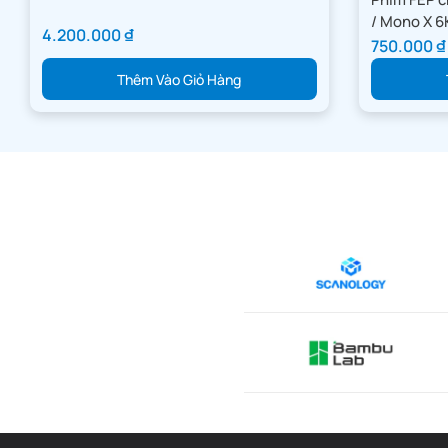
/ Mono X 6K
4.200.000
₫
750.000
₫
Thêm Vào Giỏ Hàng