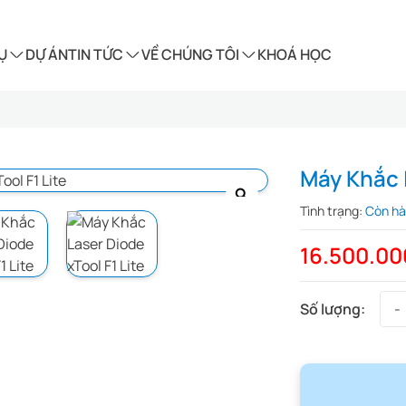
Ụ
DỰ ÁN
TIN TỨC
VỀ CHÚNG TÔI
KHOÁ HỌC
Máy Khắc L
Tình trạng:
Còn h
16.500.0