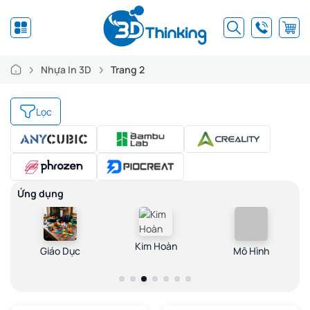
Nhựa In 3D
Trang 2
Lọc
Ứng dụng
Kim Hoàn
Mô Hình
Giáo Dục