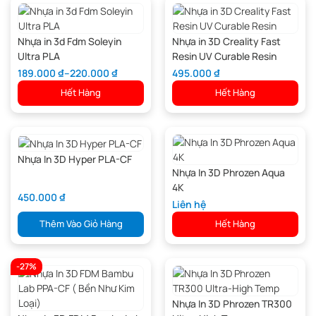
Nhựa in 3d Fdm Soleyin
Nhựa in 3D Creality Fast
Ultra PLA
Resin UV Curable Resin
189.000
₫
–
220.000
₫
495.000
₫
Hết Hàng
Hết Hàng
Nhựa In 3D Hyper PLA-CF
Nhựa In 3D Phrozen Aqua
4K
450.000
₫
Liên hệ
Thêm Vào Giỏ Hàng
Hết Hàng
-27%
Nhựa In 3D Phrozen TR300