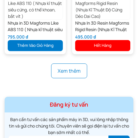
Nhựa in 3D Magforms Like
Nhựa In 3D Resin Magforms
ABS 110 ( Nhựa kĩ thuật siêu
Rigid Resin (Nhựa Kĩ Thuật
cứng, có thể khoan, bắt vít )
Độ Cứng Dẻo Dai Cao)
795.000
₫
495.000
₫
Thêm Vào Giỏ Hàng
Hết Hàng
Xem thêm
Đăng ký tư vấn
Bạn cần tư vấn các sản phẩm máy in 3D, vui lòng nhập thông
tin và gửi cho chúng tôi. Chuyên viên sẽ gọi điện lại tư vấn cho
bạn sớm nhất có thể.