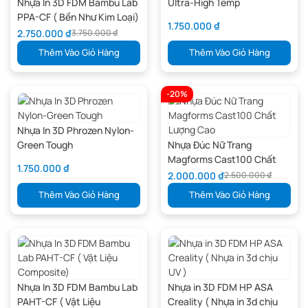
Nhựa In 3D FDM Bambu Lab
Ultra-High Temp
PPA-CF ( Bền Như Kim Loại)
1.750.000
₫
2.750.000
₫
3.750.000
₫
Thêm Vào Giỏ Hàng
Thêm Vào Giỏ Hàng
-20%
Nhựa In 3D Phrozen Nylon-
Green Tough
Nhựa Đúc Nữ Trang
Magforms Cast100 Chất
1.750.000
₫
Lượng Cao
2.000.000
₫
2.500.000
₫
Thêm Vào Giỏ Hàng
Thêm Vào Giỏ Hàng
Nhựa In 3D FDM Bambu Lab
Nhựa in 3D FDM HP ASA
PAHT-CF ( Vật Liệu
Creality ( Nhựa in 3d chịu