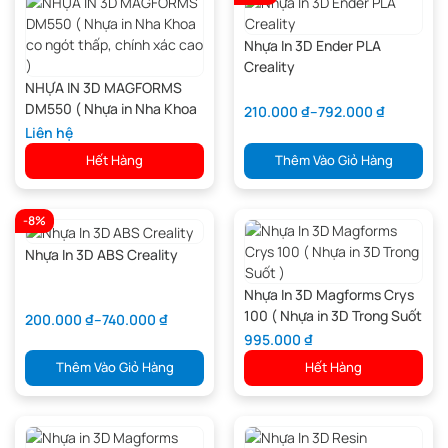
Nhựa In 3D Ender PLA
Creality
NHỰA IN 3D MAGFORMS
DM550 ( Nhựa in Nha Khoa
210.000
₫
–
792.000
₫
co ngót thấp, chính xác cao
Liên hệ
)
Hết Hàng
Thêm Vào Giỏ Hàng
-8%
Nhựa In 3D ABS Creality
Nhựa In 3D Magforms Crys
100 ( Nhựa in 3D Trong Suốt
200.000
₫
–
740.000
₫
)
995.000
₫
Thêm Vào Giỏ Hàng
Hết Hàng