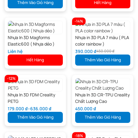
Thêm Vào Giỏ Hàng
Hết Hàng
-14%
Nhựa In 3D Magforms
Nhựa in 3D PLA 7 màu ( PLA
Elastic600 ( Nhựa dẻo )
color rainbow )
Liên hệ
390.000
₫
450.000
₫
Hết Hàng
Thêm Vào Giỏ Hàng
-12%
Nhựa In 3D FDM Creality
Nhựa In 3D CR-TPU Creality
PETG
Chất Lượng Cao
179.000
₫
–
636.000
₫
450.000
₫
Thêm Vào Giỏ Hàng
Thêm Vào Giỏ Hàng
-18%