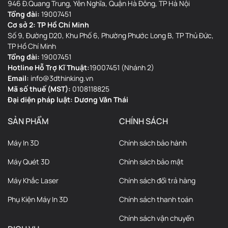
946 Đ.Quang Trung, Yên Nghĩa, Quận Hà Đông, TP Hà Nội
Tổng đài:
19007451
Cơ sở 2: TP Hồ Chí Minh
Số 9, Đường D20, Khu Phố 6, Phường Phước Long B, TP Thủ Đức,
TP Hồ Chí Minh
Tổng đài:
19007451
Hotline Hỗ Trợ Kĩ Thuật:
19007451 (Nhánh 2)
Email:
info@3dthinking.vn
Mã số thuế (MST):
0108118825
Đại diện pháp luật: Dương Văn Thái
SẢN PHẨM
CHÍNH SÁCH
Máy In 3D
Chính sách bảo hành
Máy Quét 3D
Chính sách bảo mật
Máy Khắc Laser
Chính sách đổi trả hàng
Phụ Kiện Máy In 3D
Chính sách thanh toán
Chính sách vận chuyển