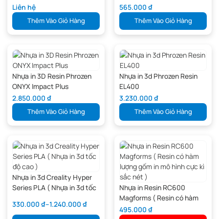
Composite)
UV )
Liên hệ
565.000
₫
Thêm Vào Giỏ Hàng
Thêm Vào Giỏ Hàng
Nhựa in 3D Resin Phrozen
Nhựa in 3d Phrozen Resin
ONYX Impact Plus
EL400
2.850.000
₫
3.230.000
₫
Thêm Vào Giỏ Hàng
Thêm Vào Giỏ Hàng
Nhựa in 3d Creality Hyper
Series PLA ( Nhựa in 3d tốc
Nhựa in Resin RC600
độ cao )
Magforms ( Resin có hàm
330.000
₫
–
1.240.000
₫
lượng gốm in mô hình cực kì
495.000
₫
sắc nét )