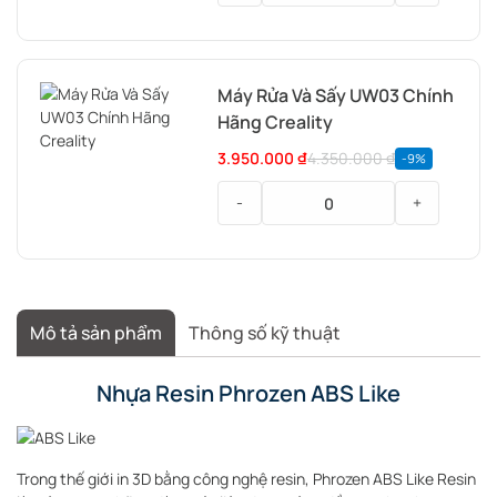
Máy
Sấy
&
Máy Rửa Và Sấy UW03 Chính
Rửa
Hãng Creality
Anycubic
Wash
3.950.000
₫
4.350.000
₫
-9%
and
Cure
-
+
3
Máy
Rửa
Và
Sấy
Mô tả sản phẩm
Thông số kỹ thuật
UW03
Chính
Hãng
Nhựa Resin Phrozen ABS Like
Creality
Trong thế giới in 3D bằng công nghệ resin, Phrozen ABS Like Resin