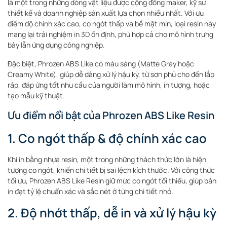
là một trong những dòng vật liệu được cộng đồng maker, kỹ sư
thiết kế và doanh nghiệp sản xuất lựa chọn nhiều nhất. Với ưu
điểm độ chính xác cao, co ngót thấp và bề mặt mịn, loại resin này
mang lại trải nghiệm in 3D ổn định, phù hợp cả cho mô hình trưng
bày lẫn ứng dụng công nghiệp.
Đặc biệt, Phrozen ABS Like có màu sáng (Matte Gray hoặc
Creamy White), giúp dễ dàng xử lý hậu kỳ, từ sơn phủ cho đến lắp
ráp, đáp ứng tốt nhu cầu của người làm mô hình, in tượng, hoặc
tạo mẫu kỹ thuật.
Ưu điểm nổi bật của Phrozen ABS Like Resin
1. Co ngót thấp & độ chính xác cao
Khi in bằng nhựa resin, một trong những thách thức lớn là hiện
tượng co ngót, khiến chi tiết bị sai lệch kích thước. Với công thức
tối ưu, Phrozen ABS Like Resin giữ mức co ngót tối thiểu, giúp bản
in đạt tỷ lệ chuẩn xác và sắc nét ở từng chi tiết nhỏ.
2. Độ nhớt thấp, dễ in và xử lý hậu kỳ