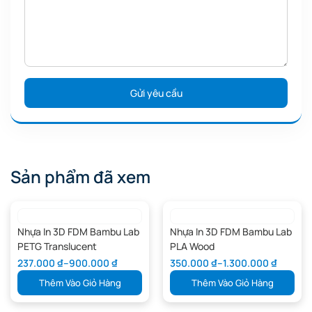
mùi nhẹ, dễ sơn phủ và nhiều biến thể, resin này đáp ứng được nhu
cầu từ maker cá nhân cho đến doanh nghiệp sản xuất nhỏ.
Theo dõi chúng tôi để cập nhập những thông tin và bài đánh
giá mới nhất:
Fanpage 3D Thinking
Xem thêm những sản phẩm khác tại:
3DThinking
Sản phẩm đã xem
Nhựa In 3D FDM Bambu Lab
Nhựa In 3D FDM Bambu Lab
PETG Translucent
PLA Wood
237.000
₫
–
900.000
₫
350.000
₫
–
1.300.000
₫
Thêm Vào Giỏ Hàng
Thêm Vào Giỏ Hàng