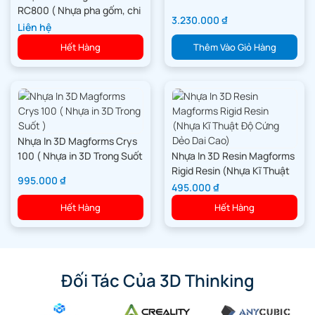
RC800 ( Nhựa pha gốm, chi
3.230.000
₫
tiết, độ bền cực cao )
Liên hệ
Hết Hàng
Thêm Vào Giỏ Hàng
Nhựa In 3D Magforms Crys
100 ( Nhựa in 3D Trong Suốt
Nhựa In 3D Resin Magforms
)
Rigid Resin (Nhựa Kĩ Thuật
995.000
₫
Độ Cứng Dẻo Dai Cao)
495.000
₫
Hết Hàng
Hết Hàng
Đối Tác Của 3D Thinking