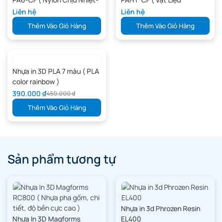
Va Đập)
Composite)
Liên hệ
Liên hệ
Thêm Vào Giỏ Hàng
Thêm Vào Giỏ Hàng
Nhựa in 3D PLA 7 màu ( PLA
color rainbow )
390.000
₫
450.000
₫
Thêm Vào Giỏ Hàng
Sản phẩm tương tự
Nhựa in 3d Phrozen Resin
Nhựa In 3D Magforms
EL400