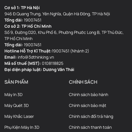
Cơ sở 1: TP Hà Nội
946 Đ.Quang Trung, Yên Nghĩa, Quận Hà Đông, TP Hà Nội
Tổng đài:
19007451
Cơ sở 2: TP Hồ Chí Minh
Số 9, Đường D20, Khu Phố 6, Phường Phước Long B, TP Thủ Đức,
TP Hồ Chí Minh
Tổng đài:
19007451
Hotline Hỗ Trợ Kĩ Thuật:
19007451 (Nhánh 2)
Email:
info@3dthinking.vn
Mã số thuế (MST):
0108118825
Đại diện pháp luật: Dương Văn Thái
SẢN PHẨM
CHÍNH SÁCH
Máy In 3D
Chính sách bảo hành
Máy Quét 3D
Chính sách bảo mật
Máy Khắc Laser
Chính sách đổi trả hàng
Phụ Kiện Máy In 3D
Chính sách thanh toán