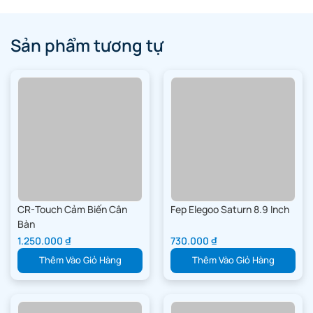
CR-Touch Cảm Biến Cân
Fep Elegoo Saturn 8.9 Inch
Bàn
1.250.000
₫
730.000
₫
Thêm Vào Giỏ Hàng
Thêm Vào Giỏ Hàng
Bộ đầu phun MK-ST
Màn hình thay thế cho máy
in 3D Halot Sky
220.000
₫
4.800.000
₫
Thêm Vào Giỏ Hàng
Thêm Vào Giỏ Hàng