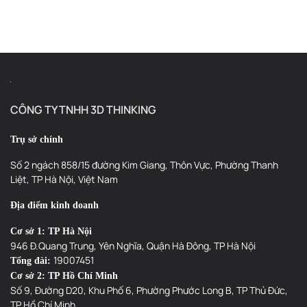
Địa điểm kinh doanh
Cơ sở 1: TP Hà Nội
946 Đ.Quang Trung, Yên Nghĩa, Quận Hà Đông, TP Hà Nội
19007451
Tổng đài:
Cơ sở 2: TP Hồ Chí Minh
Số 9, Đường D20, Khu Phố 6, Phường Phước Long B, TP Thủ Đức,
TP Hồ Chí Minh
19007451
Tổng đài:
19007451 (Nhánh 2)
Hotline Hỗ Trợ Kĩ Thuật:
info@3dthinking.vn
Email:
0108118825
Mã số thuế (MST):
Đại diện pháp luật: Dương Văn Thái
SẢN PHẨM
CHÍNH SÁCH
Máy In 3D
Chính sách bảo hành
Máy Quét 3D
Chính sách bảo mật
Máy Khắc Laser
Chính sách đổi trả hàng