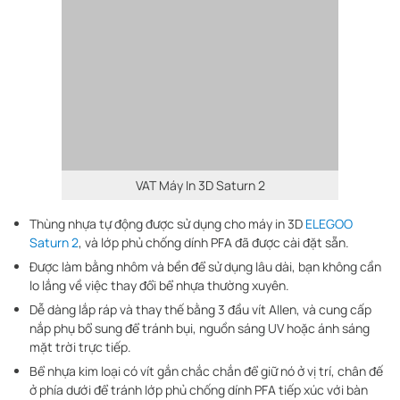
Được làm bằng nhôm và bền để sử dụng lâu dài, bạn không cần
lo lắng về việc thay đổi bể nhựa thường xuyên.
Dễ dàng lắp ráp và thay thế bằng 3 đầu vít Allen, và cung cấp
nắp phụ bổ sung để tránh bụi, nguồn sáng UV hoặc ánh sáng
mặt trời trực tiếp.
Bể nhựa kim loại có vít gắn chắc chắn để giữ nó ở vị trí, chân đế
ở phía dưới để tránh lớp phủ chống dính PFA tiếp xúc với bàn
làm việc của bạn.
Bể nhựa dự phòng hoàn hảo khi bạn cần thay đổi màu nhựa
nhanh chóng và có trải nghiệm in ấn tốt hơn.
Kích thước: 292.8
172.4
33mm
Phù hợp với tất cả các loại nhựa.
Những phụ kiện mới nhất của máy in 3D
Gửi yêu cầu để nhận tư vấn
Họ và tên