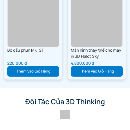
Đối Tác Của 3D Thinking
CÔNG TY TNHH 3D THINKING
Trụ sở chính
Số 2 ngách 858/15 đường Kim Giang, Thôn Vực, Phường Thanh
Liệt, TP Hà Nội, Việt Nam