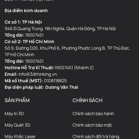
-Hỗ trợ nhận diện nhựa in tự động qua RFID, chuyển đổi nhựa in tự
Địa điểm kinh doanh
động và chức năng relay.
Cơ sở 1: TP Hà Nội
Thông tin chi tiết:
946 Đ.Quang Trung, Yên Nghĩa, Quận Hà Đông, TP Hà Nội
Tổng đài:
19007451
Cơ sở 2: TP Hồ Chí Minh
Để biết thêm chi tiết về bộ KIT này, vui lòng truy cập nền tảng chia
Số 9, Đường D20, Khu Phố 6, Phường Phước Long B, TP Thủ Đức,
sẻ kiến thức chính thức
TP Hồ Chí Minh
Lưu ý khi sử dụng:
Tổng đài:
19007451
Hotline Hỗ Trợ Kĩ Thuật:
19007451 (Nhánh 2)
Email:
info@3dthinking.vn
Vui lòng cập nhật firmware (Creality OS)
bằng USB đi kèm
Mã số thuế (MST):
0108118825
khi nâng cấp. Các lần cập nhật sau có thể sử dụng chức năng
Đại diện pháp luật: Dương Văn Thái
OTA.
Khi sử dụng CFS, kích thước in của K1, K1C và K1 SE thay đổi
SẢN PHẨM
CHÍNH SÁCH
thành
220 × 215 × 250 mm
, kích thước in của K1 Max là
300 ×
295 × 300 mm
.
Máy In 3D
Chính sách bảo hành
Kích thước in giữ nguyên nếu dùng giá đỡ spool nguyên bản.
Máy Quét 3D
Chính sách bảo mật
Chú ý khi nâng cấp in đa màu:
Máy Khắc Laser
Chính sách đổi trả hàng