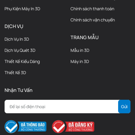
Phụ Kiện Máy In 3D
Chính sách thanh toán
Cổng USB vẫn hoạt động nhưng sẽ bị chiếm dụng trong quá
trình in.
Chính sách vận chuyển
DỊCH VỤ
Ống PTFE phải được đưa vào máy theo phương thẳng đứng,
điều này khiến nắp trên không thể đóng hoàn toàn.
TRANG MẪU
Dịch Vụ In 3D
Nếu không căn chỉnh đúng, ống có thể bị ma sát hoặc gặp sự
Dịch Vụ Quét 3D
Mẫu in 3D
cố cấp liệu.
Thiết Kế Kiểu Dáng
Máy in 3D
Tham khào các dòng máy in 3d
tại đây!
Thiết Kế 3D
Theo dõi chúng tôi!
Nhận Tư Vấn