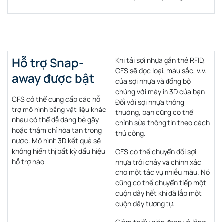
Hỗ trợ Snap-
Khi tải sợi nhựa gắn thẻ RFID,
CFS sẽ đọc loại, màu sắc, v.v.
away được bật
của sợi nhựa và đồng bộ
chúng với máy in 3D của bạn
CFS có thể cung cấp các hỗ
Đối với sợi nhựa thông
trợ mô hình bằng vật liệu khác
thường, bạn cũng có thể
nhau có thể dễ dàng bẻ gãy
chỉnh sửa thông tin theo cách
hoặc thậm chí hòa tan trong
thủ công.
nước. Mô hình 3D kết quả sẽ
không hiển thị bất kỳ dấu hiệu
CFS có thể chuyển đổi sợi
hỗ trợ nào
nhựa trôi chảy và chính xác
cho một tác vụ nhiều màu. Nó
cũng có thể chuyển tiếp một
cuộn dây hết khi đã lắp một
cuộn dây tương tự.
Giảm thiểu gián đoạn và lãng