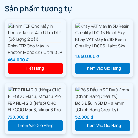
Sản phẩm tương tự
2. Đầu In 3D K1 Series
Khay VAT Máy In 3D Resin
Phim FEP Cho Máy in
Creality LD006 Halot Sky
Photon Mono 4k / Ultra DLP
1.650.000
₫
(Số lượng 2 cái)
464.000
₫
Hết Hàng
Thêm Vào Giỏ Hàng
FEP FILM 2.0 (Nfep) CHO
Bộ 5 Đầu In 3D D=0.4mm
ELEGOO Mar 3, Mmar 3 Pro
(Chính Hãng Creality)
730.000
₫
52.000
₫
Thêm Vào Giỏ Hàng
Thêm Vào Giỏ Hàng
3. Bộ KIT Nâng Cấp Nhiều Màu Dòng K1