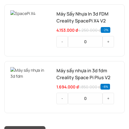
Sấy
Nhựa
Máy Sấy Nhựa In 3d FDM
In
Creality SpacePi X4 V2
3D
FDM
4.153.000
₫
4.250.000
₫
-2%
Bambu
Lab
-
+
AMS
HT
Máy
Sấy
Nhựa
Máy sấy nhựa in 3d fdm
In
Creality Space Pi Plus V2
3d
FDM
1.694.000
₫
1.850.000
₫
-8%
Creality
SpacePi
-
+
X4
V2
Máy
sấy
nhựa
in