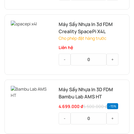
Nhựa
In
3D
Máy Sấy Nhựa In 3d FDM
FDM
Creality SpacePi X4L
Bambu
Lab
Cho phép đặt hàng trước
PETG
Liên hệ
Translucent
-
+
Máy
Sấy
Nhựa
Máy Sấy Nhựa In 3D FDM
In
Bambu Lab AMS HT
3d
FDM
4.699.000
₫
5.500.000
₫
-15%
Creality
SpacePi
-
+
X4L
Máy