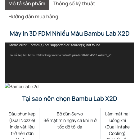
Mô tả sản phẩm
Thông số kỹ thuật
3d
fdm
Hướng dẫn mua hàng
Creality
Space
Pi
Máy In 3D FDM Nhiều Màu Bambu Lab X2D
Plus
V2
Trình
Media error: Format(s) not supported or source(s) not found
chơi
Tải về tệp tin: https://3dthinking.vn/wp-content/uploads/2026/04/PC.webm?_=1
Video
Tại sao nên chọn Bambu Lab X2D
Đầu phun kép
Bộ đùn Servo
Làm mát hai
(Dual Nozzle)
Bề mặt mịn ngay cả khi in ở
luồng khí
In đa vật liệu
tốc độ tối đa
(Dual-Intake
trở nên đơn
Cooling)