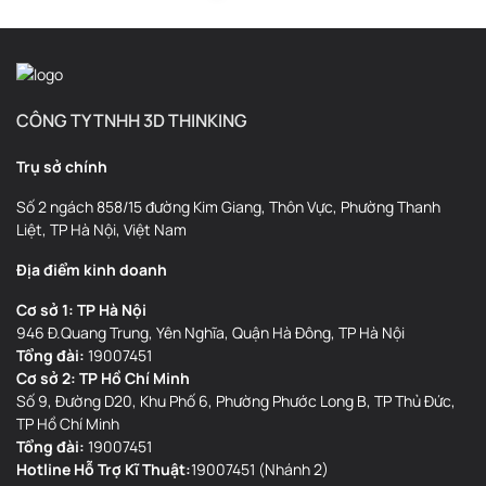
lý vấn đề này theo thời gian thực. Với khả năng lấy mẫu điện trở và
vị trí ở tần số 20 kHz, hệ thống điều chỉnh mô-men điện từ linh
hoạt, làm mượt mọi dao động vi mô trước khi chúng ảnh hưởng
đến bề mặt in.
CÔNG TY TNHH 3D THINKING
Chất lượng bề mặt mịn màng.
Trụ sở chính
Số 2 ngách 858/15 đường Kim Giang, Thôn Vực, Phường Thanh
Áp suất đùn được kiểm soát chính xác, giúp dòng chảy ổn định và
Liệt, TP Hà Nội, Việt Nam
bề mặt in luôn sạch, đồng đều qua từng bản in.
Địa điểm kinh doanh
Cơ sở 1: TP Hà Nội
946 Đ.Quang Trung, Yên Nghĩa, Quận Hà Đông, TP Hà Nội
Tổng đài:
19007451
Cơ sở 2: TP Hồ Chí Minh
Số 9, Đường D20, Khu Phố 6, Phường Phước Long B, TP Thủ Đức,
TP Hồ Chí Minh
Tổng đài:
19007451
Hotline Hỗ Trợ Kĩ Thuật:
19007451 (Nhánh 2)