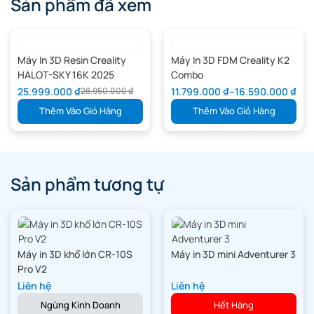
Sản phẩm đã xem
Hiệu chuẩn thích ứng với hao mòn
và thay đổi vật liệu.
Máy In 3D Resin Creality
Máy In 3D FDM Creality K2
HALOT-SKY 16K 2025
Combo
25.999.000
₫
11.799.000
₫
–
16.590.000
₫
28.950.000
₫
Thêm Vào Giỏ Hàng
Thêm Vào Giỏ Hàng
Hầu hết máy in hiệu chuẩn lưu lượng bằng một hệ số K duy nhất và
sử dụng cho mọi trường hợp. Bambu Lab thì không. Hiệu chuẩn
Động lực học Dòng chảy³ xây dựng một mô hình phi tuyến theo
thời gian cho toàn bộ hệ thống đùn. Vì vậy, dù có cặn nhỏ trong
đầu phun, hao mòn dần theo thời gian hay filament hơi ẩm, hệ
Sản phẩm tương tự
thống vẫn phát hiện, hiệu chuẩn và bù trừ. Bề mặt mịn và cạnh
sắc không còn phụ thuộc may mắn — mà được lặp lại ổn định.
Máy in 3D khổ lớn CR-10S
Máy in 3D mini Adventurer 3
Pro V2
Liên hệ
Liên hệ
Ngừng Kinh Doanh
Hết Hàng