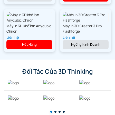
Máy in 3D khổ lớn Anycubic
Máy In 3D Creator 3 Pro
Chiron
Flashforge
Liên hệ
Liên hệ
Hết Hàng
Ngừng Kinh Doanh
Đối Tác Của 3D Thinking
Hệ thống Servo PMSM: Bề mặt mịn
hơn bắt đầu từ bên trong bộ đùn.
Bánh răng trong extruder tác động lên filament khi cấp liệu, gây ra
các dao động áp suất nhỏ, thể hiện thành những đường vân li ti
trên bề mặt. Độc quyền từ Bambu Lab, hệ thống servo PMSM⁵ xử