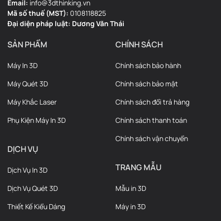
Email:
info@3dthinking.vn
Mã số thuế (MST):
0108118825
Đại diện pháp luật: Dương Văn Thái
SẢN PHẨM
CHÍNH SÁCH
Máy In 3D
Chính sách bảo hành
Máy Quét 3D
Chính sách bảo mật
Máy Khắc Laser
Chính sách đổi trả hàng
Bù rung giúp các góc trở nên sắc
Phụ Kiện Máy In 3D
Chính sách thanh toán
nét và chi tiết in rõ ràng.
Chính sách vận chuyển
DỊCH VỤ
Hiện tượng ringing và ghosting làm mờ cạnh khi in ở tốc độ cao.
TRANG MẪU
Dịch Vụ In 3D
Công nghệ Active Vibration Compensation triệt tiêu chúng theo
thời gian thực – giúp các cạnh in luôn sắc nét, dù máy vận hành ở
Dịch Vụ Quét 3D
Mẫu in 3D
tốc độ cao.
Thiết Kế Kiểu Dáng
Máy in 3D