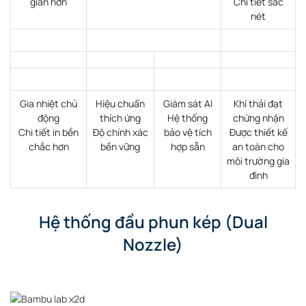
giản hơn
Chi tiết sắc
nét
Gia nhiệt chủ
Hiệu chuẩn
Giám sát AI
Khí thải đạt
động
thích ứng
Hệ thống
chứng nhận
Chi tiết in bền
Độ chính xác
bảo vệ tích
Được thiết kế
chắc hơn
bền vững
hợp sẵn
an toàn cho
môi trường gia
đình
Hệ thống đầu phun kép (Dual
Nozzle)