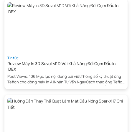
Teflon in 3DCách tháo ống Teflon khỏi AMS […]
Tin tức
Review Máy In 3D Sovol M1D Với Khả Năng Đổi Cụm Đầu In
IDEX
Post Views: 106 Mục lục nội dung bài viếtThông số kỹ thuật ống
Teflon cho dòng máy in A1Nhận Tư Vấn NgayCách tháo ống Teflon
của Bambu Lab A1 Mini khỏi filament hubDụng cụ khuyến
nghị:Cách 1: Tháo ống Teflon bằng nhípCách 2: Sử dụng dụng cụ
Teflon in 3DCách tháo ống Teflon khỏi AMS […]