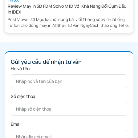
Tin tức
Review Máy In 3D FDM Solvo M1D Với Khả Năng Đổi Cụm Đầu
In IDEX
Post Views: 30 Mục lục nội dung bài viếtThông số kỹ thuật ống
Teflon cho dòng máy in A1Nhận Tư Vấn NgayCách tháo ống Teflon
của Bambu Lab A1 Mini khỏi filament hubDụng cụ khuyến
nghị:Cách 1: Tháo ống Teflon bằng nhípCách 2: Sử dụng dụng cụ
Teflon in 3DCách tháo ống Teflon khỏi AMS […]
Gửi yêu cầu để nhận tư vấn
Họ và tên
Số điện thoại
Email