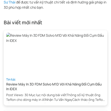
Sư Thái
để được tư vấn kỹ thuật chi tiết và định hướng giải pháp in
3D phù hợp nhất cho bạn.
Bài viết mới nhất
Tin tức
Review Máy In 3D FDM Solvo M1D Với Khả Năng Đổi Cụm Đầu
In IDEX
Post Views: 30 Mục lục nội dung bài viếtThông số kỹ thuật ống
Teflon cho dòng máy in A1Nhận Tư Vấn NgayCách tháo ống Teflon
của Bambu Lab A1 Mini khỏi filament hubDụng cụ khuyến
nghị:Cách 1: Tháo ống Teflon bằng nhípCách 2: Sử dụng dụng cụ