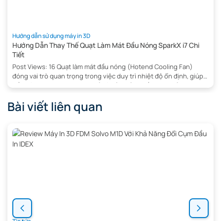
Hướng dẫn sử dụng máy in 3D
Hướng Dẫn Thay Thế Quạt Làm Mát Đầu Nóng SparkX i7 Chi
Tiết
Post Views: 16 Quạt làm mát đầu nóng (Hotend Cooling Fan)
đóng vai trò quan trọng trong việc duy trì nhiệt độ ổn định, giúp
đầu nóng hoạt động hiệu quả và đảm bảo chất lượng bản in 3D.
Khi quạt gặp sự cố hoặc hoạt động kém, việc thay thế kịp thời sẽ
Bài viết liên quan
giúp […]