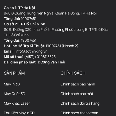
Cơ sở 1: TP Hà Nội
946 Đ.Quang Trung, Yên Nghĩa, Quận Hà Đông, TP Hà Nội
Tổng đài:
19007451
Cơ sở 2: TP Hồ Chí Minh
Số 9, Đường D20, Khu Phố 6, Phường Phước Long B, TP Thủ Đức,
TP Hồ Chí Minh
Tổng đài:
19007451
Hotline Hỗ Trợ Kĩ Thuật:
19007451 (Nhánh 2)
Email:
info@3dthinking.vn
Mã số thuế (MST):
0108118825
Đại diện pháp luật: Dương Văn Thái
SẢN PHẨM
CHÍNH SÁCH
Máy In 3D
Chính sách bảo hành
Máy Quét 3D
Chính sách bảo mật
Máy Khắc Laser
Chính sách đổi trả hàng
Phụ Kiện Máy In 3D
Chính sách thanh toán