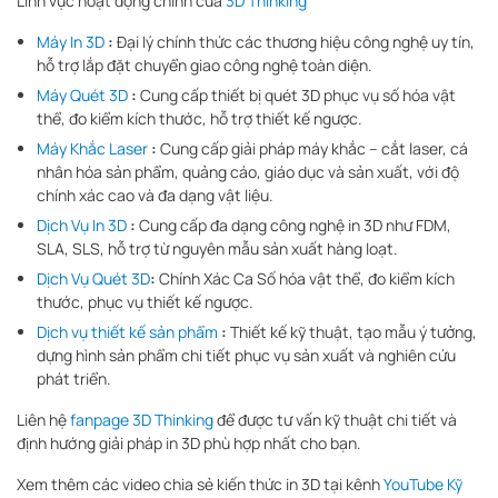
Lĩnh vực hoạt động chính của
3D Thinking
Máy In 3D
:
Đại lý chính thức các thương hiệu công nghệ uy tín,
hỗ trợ lắp đặt chuyển giao công nghệ toàn diện.
Máy Quét 3D
:
Cung cấp thiết bị quét 3D phục vụ số hóa vật
thể, đo kiểm kích thước, hỗ trợ thiết kế ngược.
Máy Khắc Laser
:
Cung cấp giải pháp máy khắc – cắt laser, cá
nhân hóa sản phẩm, quảng cáo, giáo dục và sản xuất, với độ
chính xác cao và đa dạng vật liệu.
Dịch Vụ In 3D
:
Cung cấp đa dạng công nghệ in 3D như FDM,
SLA, SLS, hỗ trợ từ nguyên mẫu sản xuất hàng loạt.
Dịch Vụ Quét 3D
:
Chính Xác Ca Số hóa vật thể, đo kiểm kích
thước, phục vụ thiết kế ngược.
Dịch vụ thiết kế sản phẩm
:
Thiết kế kỹ thuật, tạo mẫu ý tưởng,
dựng hình sản phẩm chi tiết phục vụ sản xuất và nghiên cứu
phát triển.
Liên hệ
fanpage 3D Thinking
để được tư vấn kỹ thuật chi tiết và
định hướng giải pháp in 3D phù hợp nhất cho bạn.
Xem thêm các video chia sẻ kiến thức in 3D tại kênh
YouTube Kỹ