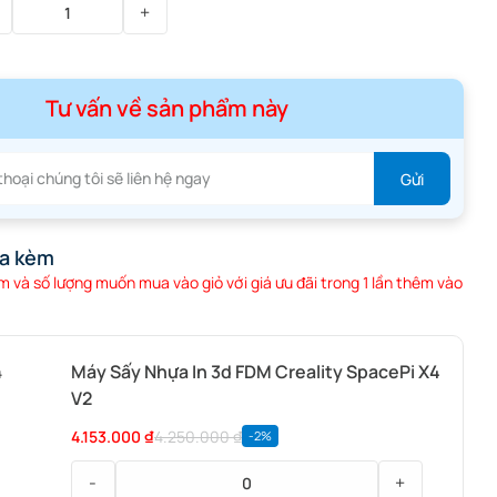
Tư vấn về sản phẩm này
a kèm
 và số lượng muốn mua vào giỏ với giá ưu đãi trong 1 lần thêm vào
Máy Sấy Nhựa In 3d FDM Creality SpacePi X4
V2
4.153.000
₫
4.250.000
₫
-2%
-
+