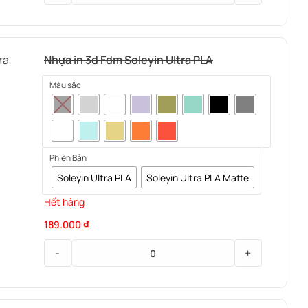
Máy
Sấy
Nhựa
Nhựa in 3d Fdm Soleyin Ultra PLA
In
3d
Màu sắc
FDM
Creality
SpacePi
X4
Phiên Bản
V2
Soleyin Ultra PLA
Soleyin Ultra PLA Matte
Hết hàng
189.000
₫
-
+
Nhựa
in