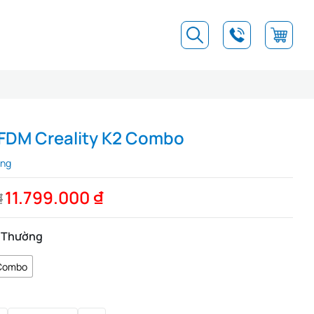
 FDM Creality K2 Combo
àng
11.799.000
₫
₫
n Thường
Combo