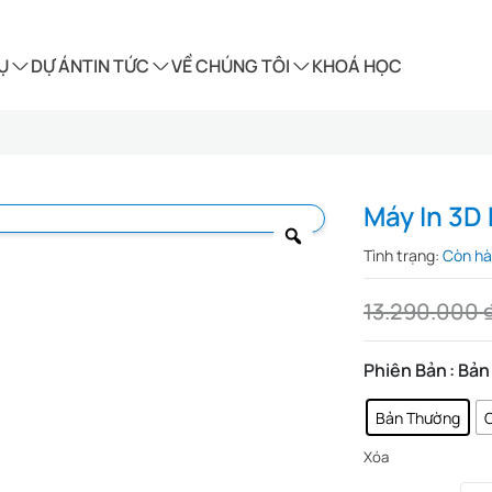
Ụ
DỰ ÁN
TIN TỨC
VỀ CHÚNG TÔI
KHOÁ HỌC
Máy In 3D
Tình trạng:
Còn h
13.290.000
Phiên Bản
: Bả
Bản Thường
Xóa