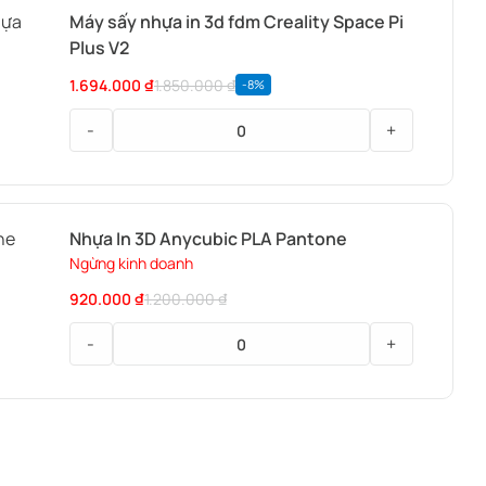
3d
Máy sấy nhựa in 3d fdm Creality Space Pi
Fdm
Plus V2
Soleyin
1.694.000
₫
1.850.000
₫
-8%
Ultra
PLA
-
+
Máy
sấy
nhựa
Nhựa In 3D Anycubic PLA Pantone
in
Ngừng kinh doanh
3d
920.000
₫
1.200.000
₫
fdm
Creality
-
+
Space
Pi
Nhựa
Plus
In
V2
3D
Anycubic