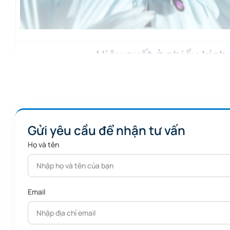
Hiệu suất ở nhiều kích
Dung tích in:
350 mm³, 300 mm³, 260 mm³
– đáp ứng l
chi tiết nhỏ.
Gửi yêu cầu để nhận tư vấn
Họ và tên
Email