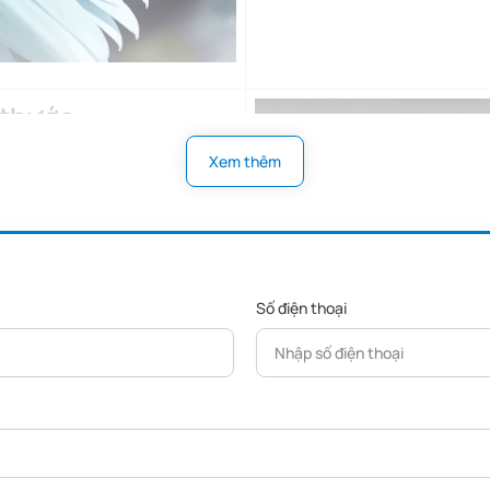
 thước
Xem thêm
inh hoạt từ các dự án lớn đến
Số điện thoại