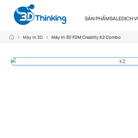
SẢN PHẨM
SALE
DỊCH V
Máy In 3D
Máy In 3D FDM Creality K2 Combo