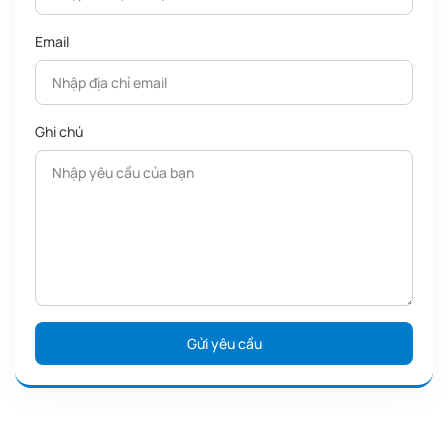
Email
Ghi chú
Biểu tượng hành động
Bambu Lab P2S Combo là cánh cửa mở ra phong cách sống mới,
mang đến cho bạn sức mạnh sáng tạo dễ dàng để khám phá vô
vàn khả năng. Bạn muốn – là có ngay!
Xe đua SVF1