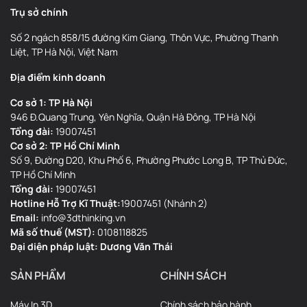
Trụ sở chính
Số 2 ngách 858/15 đường Kim Giang, Thôn Vực, Phường Thanh
Liệt, TP Hà Nội, Việt Nam
Địa điểm kinh doanh
Cơ sở 1: TP Hà Nội
946 Đ.Quang Trung, Yên Nghĩa, Quận Hà Đông, TP Hà Nội
Tổng đài:
19007451
Trải nghiệm người dùng mượt mà như trên
Cơ sở 2: TP Hồ Chí Minh
Số 9, Đường D20, Khu Phố 6, Phường Phước Long B, TP Thủ Đức,
smartphone
TP Hồ Chí Minh
Tổng đài:
19007451
Bambu Lab P2S Combo được trang bị màn hình cảm ứng nâng cấp
Hotline Hỗ Trợ Kĩ Thuật:
19007451 (Nhánh 2)
toàn diện và bộ xử lý mạnh mẽ, vận hành trên giao diện trực quan
Email:
info@3dthinking.vn
thế hệ thứ 2 mới. Mang đến thao tác mượt hơn, đồ họa sinh động
Mã số thuế (MST):
0108118825
hơn và hướng dẫn từng bước rõ ràng hơn.
Đại diện pháp luật: Dương Văn Thái
Màn hình cảm ứng 5 inch – Giao diện thế hệ thứ 2
SẢN PHẨM
CHÍNH SÁCH
Máy In 3D
Chính sách bảo hành