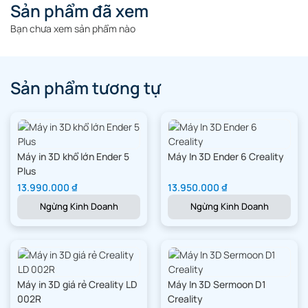
Sản phẩm đã xem
Bạn chưa xem sản phẩm nào
Sản phẩm tương tự
Máy in 3D khổ lớn Ender 5
Máy In 3D Ender 6 Creality
Plus
13.990.000
₫
13.950.000
₫
Ngừng Kinh Doanh
Ngừng Kinh Doanh
Đèn trang trí
Dép in 3D
Máy in 3D giá rẻ Creality LD
Máy In 3D Sermoon D1
Another Lamp
002R
Creality