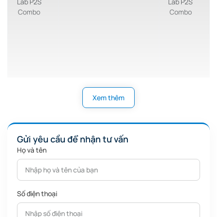
Xem thêm
Gửi yêu cầu để nhận tư vấn
Họ và tên
Hiệu chuẩn
Sấy vật liệu
Nhận diện lỗi bằng trí tuệ
động lực
chủ động
nhân tạo (AI)
dòng chảy
qua hệ
tự động
thống thông
Số điện thoại
gió