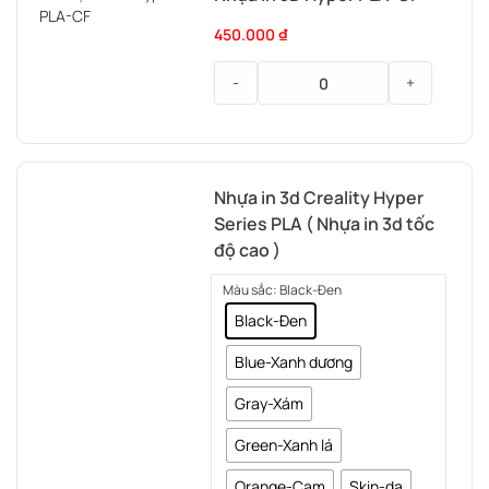
Soleyin
450.000
₫
Ultra
PLA
-
+
Nhựa
In
3D
Nhựa in 3d Creality Hyper
Hyper
Series PLA ( Nhựa in 3d tốc
PLA-
CF
độ cao )
Màu sắc
: Black-Đen
Black-Đen
Blue-Xanh dương
Gray-Xám
Green-Xanh lá
Orange-Cam
Skin-da