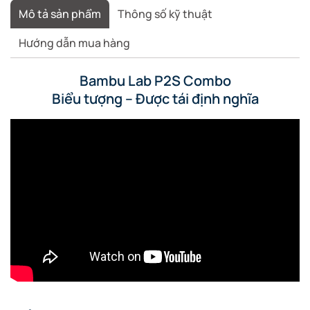
FDM
Mô tả sản phẩm
Thông số kỹ thuật
Creality
PETG
Hướng dẫn mua hàng
Bambu Lab P2S Combo
Biểu tượng – Được tái định nghĩa