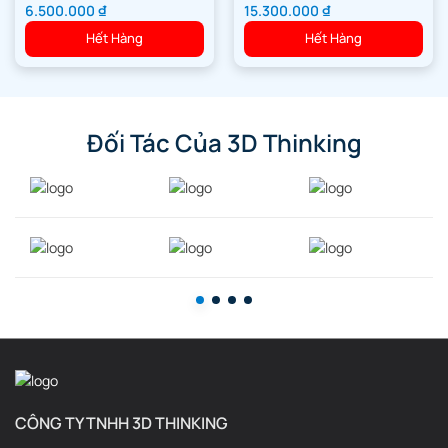
6.500.000
₫
15.300.000
₫
Hết Hàng
Hết Hàng
Đối Tác Của 3D Thinking
Bàn phím Pietone
Súng phun nước
Thirst Zapper
CÔNG TY TNHH 3D THINKING