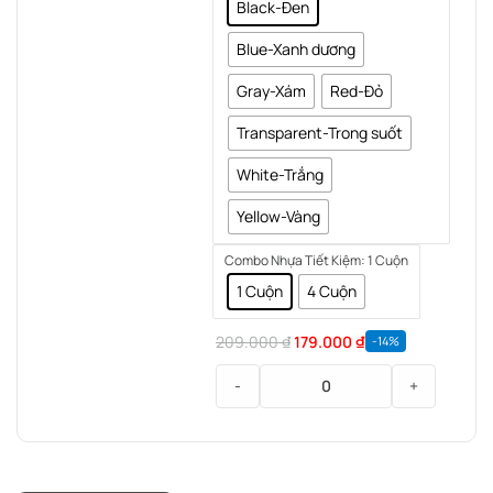
(
Black-Đen
Nhựa
Blue-Xanh dương
in
3d
Gray-Xám
Red-Đỏ
tốc
độ
Transparent-Trong suốt
cao
)
White-Trắng
Yellow-Vàng
Combo Nhựa Tiết Kiệm
: 1 Cuộn
1 Cuộn
4 Cuộn
209.000
₫
179.000
₫
-14%
-
+
Nhựa
In
3D