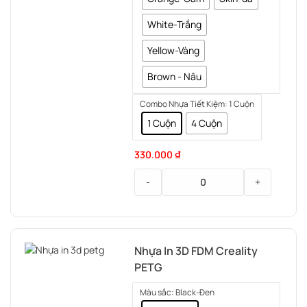
White-Trắng
Yellow-Vàng
Brown - Nâu
Combo Nhựa Tiết Kiệm
: 1 Cuộn
1 Cuộn
4 Cuộn
330.000
₫
-
+
Nhựa
in
3d
Nhựa In 3D FDM Creality
Creality
PETG
Hyper
Series
Màu sắc
: Black-Đen
PLA