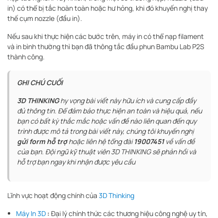
in) có thể bị tắc hoàn toàn hoặc hư hỏng, khi đó khuyến nghị thay
thế cụm nozzle (đầu in).
Nếu sau khi thực hiện các bước trên, máy in có thể nạp filament
và in bình thường thì bạn đã thông tắc đầu phun Bambu Lab P2S
thành công.
GHI CHÚ CUỐI
3D THINKING
hy vọng bài viết này hữu ích và cung cấp đầy
đủ thông tin. Để đảm bảo thực hiện an toàn và hiệu quả, nếu
bạn có bất kỳ thắc mắc hoặc vấn đề nào liên quan đến quy
trình được mô tả trong bài viết này, chúng tôi khuyến nghị
gửi form hỗ trợ
hoặc liên hệ tổng đài
19007451
về vấn đề
của bạn. Đội ngũ kỹ thuật viên 3D THINKING sẽ phản hồi và
hỗ trợ bạn ngay khi nhận được yêu cầu
Lĩnh vực hoạt động chính của
3D Thinking
Máy In 3D
:
Đại lý chính thức các thương hiệu công nghệ uy tín,