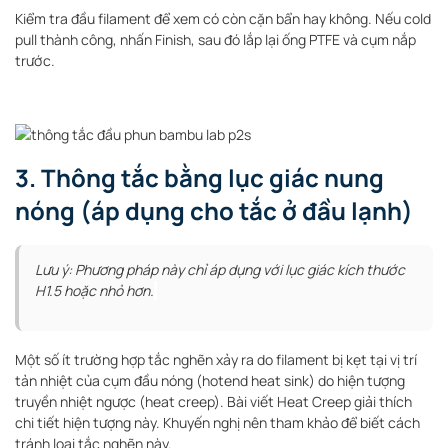
Kiểm tra đầu filament để xem có còn cặn bẩn hay không. Nếu cold
pull thành công, nhấn Finish, sau đó lắp lại ống PTFE và cụm nắp
trước.
3. Thông tắc bằng lục giác nung
nóng (áp dụng cho tắc ở đầu lạnh)
Lưu ý: Phương pháp này chỉ áp dụng với lục giác kích thước
H1.5 hoặc nhỏ hơn.
Một số ít trường hợp tắc nghẽn xảy ra do filament bị kẹt tại vị trí
tản nhiệt của cụm đầu nóng (hotend heat sink) do hiện tượng
truyền nhiệt ngược (heat creep). Bài viết Heat Creep giải thích
chi tiết hiện tượng này. Khuyến nghị nên tham khảo để biết cách
tránh loại tắc nghẽn này.