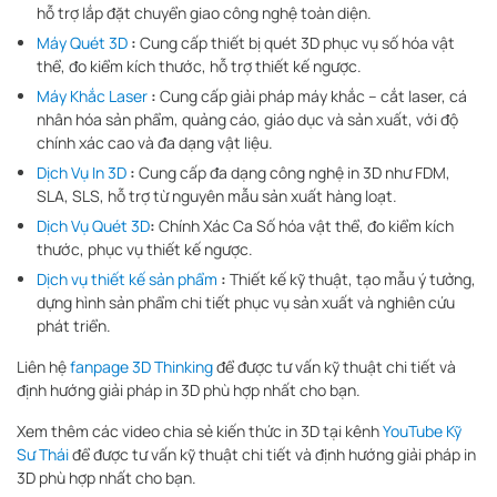
hỗ trợ lắp đặt chuyển giao công nghệ toàn diện.
Máy Quét 3D
:
Cung cấp thiết bị quét 3D phục vụ số hóa vật
thể, đo kiểm kích thước, hỗ trợ thiết kế ngược.
Máy Khắc Laser
:
Cung cấp giải pháp máy khắc – cắt laser, cá
nhân hóa sản phẩm, quảng cáo, giáo dục và sản xuất, với độ
chính xác cao và đa dạng vật liệu.
Dịch Vụ In 3D
:
Cung cấp đa dạng công nghệ in 3D như FDM,
SLA, SLS, hỗ trợ từ nguyên mẫu sản xuất hàng loạt.
Dịch Vụ Quét 3D
:
Chính Xác Ca Số hóa vật thể, đo kiểm kích
thước, phục vụ thiết kế ngược.
Dịch vụ thiết kế sản phẩm
:
Thiết kế kỹ thuật, tạo mẫu ý tưởng,
dựng hình sản phẩm chi tiết phục vụ sản xuất và nghiên cứu
phát triển.
Liên hệ
fanpage 3D Thinking
để được tư vấn kỹ thuật chi tiết và
định hướng giải pháp in 3D phù hợp nhất cho bạn.
Xem thêm các video chia sẻ kiến thức in 3D tại kênh
YouTube Kỹ
Sư Thái
để được tư vấn kỹ thuật chi tiết và định hướng giải pháp in
3D phù hợp nhất cho bạn.