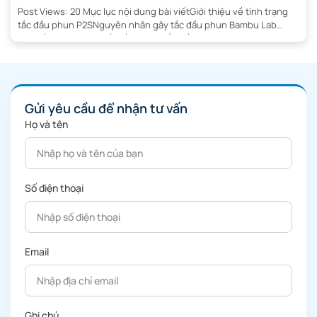
Post Views: 20 Mục lục nội dung bài viếtGiới thiệu về tình trạng
tắc đầu phun P2SNguyên nhân gây tắc đầu phun Bambu Lab
P2SDấu hiệu nhận biết cần thông tắc đầu phun P2SLưu ý an toàn
trước khi thông tắc đầu phun P2SNhận Tư Vấn NgayDụng cụ cần
thiết để thông tắc đầu phun […]
Gửi yêu cầu để nhận tư vấn
Họ và tên
Số điện thoại
Email
Ghi chú