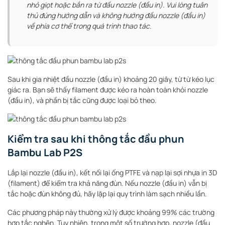
nhỏ giọt hoặc bắn ra từ đầu nozzle (đầu in). Vui lòng tuân
thủ đúng hướng dẫn và không hướng đầu nozzle (đầu in)
về phía cơ thể trong quá trình thao tác.
Sau khi gia nhiệt đầu nozzle (đầu in) khoảng 20 giây, từ từ kéo lục
giác ra. Bạn sẽ thấy filament được kéo ra hoàn toàn khỏi nozzle
(đầu in), và phần bị tắc cũng được loại bỏ theo.
Kiểm tra sau khi thông tắc đầu phun
Bambu Lab P2S
Lắp lại nozzle (đầu in), kết nối lại ống PTFE và nạp lại sợi nhựa in 3D
(filament) để kiểm tra khả năng đùn. Nếu nozzle (đầu in) vẫn bị
tắc hoặc đùn không đủ, hãy lặp lại quy trình làm sạch nhiều lần.
Các phương pháp này thường xử lý được khoảng 99% các trường
hợp tắc nghẽn. Tuy nhiên, trong một số trường hợp, nozzle (đầu