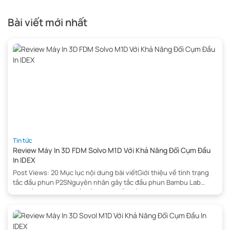
Bài viết mới nhất
Tin tức
Review Máy In 3D FDM Solvo M1D Với Khả Năng Đổi Cụm Đầu
In IDEX
Post Views: 20 Mục lục nội dung bài viếtGiới thiệu về tình trạng
tắc đầu phun P2SNguyên nhân gây tắc đầu phun Bambu Lab
P2SDấu hiệu nhận biết cần thông tắc đầu phun P2SLưu ý an toàn
trước khi thông tắc đầu phun P2SNhận Tư Vấn NgayDụng cụ cần
thiết để thông tắc đầu phun […]