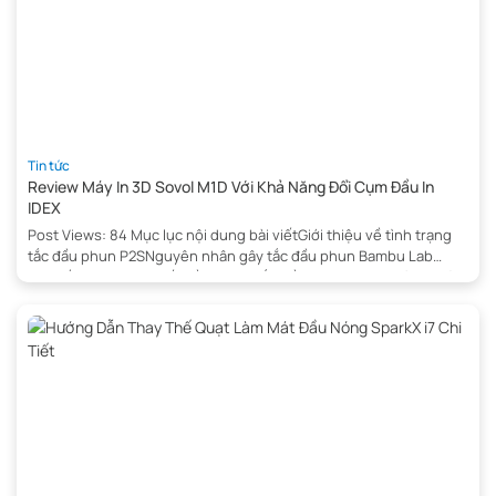
Tin tức
Review Máy In 3D Sovol M1D Với Khả Năng Đổi Cụm Đầu In
IDEX
Post Views: 84 Mục lục nội dung bài viếtGiới thiệu về tình trạng
tắc đầu phun P2SNguyên nhân gây tắc đầu phun Bambu Lab
P2SDấu hiệu nhận biết cần thông tắc đầu phun P2SLưu ý an toàn
trước khi thông tắc đầu phun P2SNhận Tư Vấn NgayDụng cụ cần
thiết để thông tắc đầu phun […]