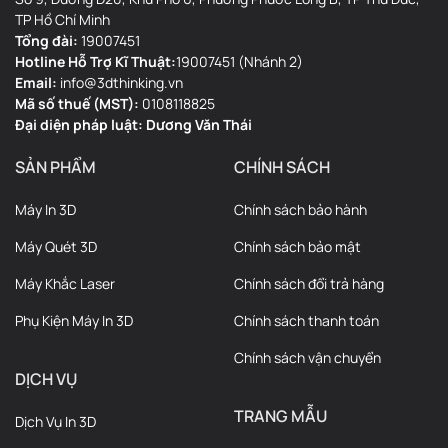
TP Hồ Chí Minh
Tổng đài:
19007451
Hotline Hỗ Trợ Kĩ Thuật:
19007451 (Nhánh 2)
Email:
info@3dthinking.vn
Mã số thuế (MST):
0108118825
Đại diện pháp luật: Dương Văn Thái
SẢN PHẨM
CHÍNH SÁCH
Máy In 3D
Chính sách bảo hành
Máy Quét 3D
Chính sách bảo mật
Máy Khắc Laser
Chính sách đổi trả hàng
Phụ Kiện Máy In 3D
Chính sách thanh toán
Chính sách vận chuyển
DỊCH VỤ
TRANG MẪU
Dịch Vụ In 3D