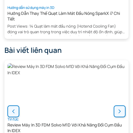
Hướng dẫn sử dụng máy in 3D
Hướng Dẫn Thay Thế Quạt Làm Mát Đầu Nóng SparkX i7 Chi
Tiết
Post Views: 14 Quạt làm mát đầu nóng (Hotend Cooling Fan)
đóng vai trò quan trọng trong việc duy trì nhiệt độ ổn định, giúp
đầu nóng hoạt động hiệu quả và đảm bảo chất lượng bản in 3D.
Khi quạt gặp sự cố hoặc hoạt động kém, việc thay thế kịp thời sẽ
Bài viết liên quan
giúp […]
Tin tức
Review Máy In 3D FDM Solvo M1D Với Khả Năng Đổi Cụm Đầu
In IDEX