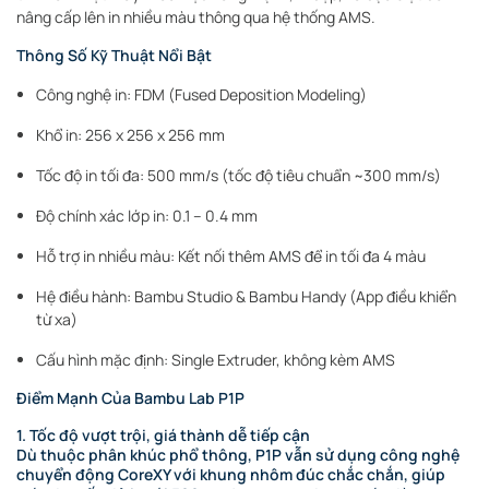
nâng cấp lên in nhiều màu thông qua hệ thống AMS.
Thông Số Kỹ Thuật Nổi Bật
Công nghệ in: FDM (Fused Deposition Modeling)
Khổ in: 256 x 256 x 256 mm
Tốc độ in tối đa: 500 mm/s (tốc độ tiêu chuẩn ~300 mm/s)
Độ chính xác lớp in: 0.1 – 0.4 mm
Hỗ trợ in nhiều màu: Kết nối thêm AMS để in tối đa 4 màu
Hệ điều hành: Bambu Studio & Bambu Handy (App điều khiển
từ xa)
Cấu hình mặc định: Single Extruder, không kèm AMS
Điểm Mạnh Của Bambu Lab P1P
1. Tốc độ vượt trội, giá thành dễ tiếp cận
Dù thuộc phân khúc phổ thông, P1P vẫn sử dụng công nghệ
chuyển động CoreXY với khung nhôm đúc chắc chắn, giúp