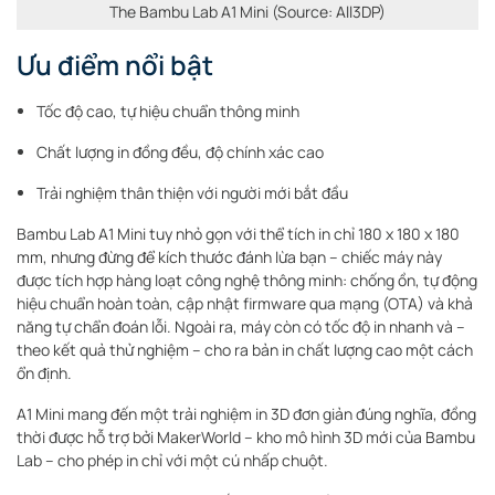
The Bambu Lab A1 Mini (Source: All3DP)
Ưu điểm nổi bật
Tốc độ cao, tự hiệu chuẩn thông minh
Chất lượng in đồng đều, độ chính xác cao
Trải nghiệm thân thiện với người mới bắt đầu
Bambu Lab A1 Mini tuy nhỏ gọn với thể tích in chỉ 180 x 180 x 180
mm, nhưng đừng để kích thước đánh lừa bạn – chiếc máy này
được tích hợp hàng loạt công nghệ thông minh: chống ồn, tự động
hiệu chuẩn hoàn toàn, cập nhật firmware qua mạng (OTA) và khả
năng tự chẩn đoán lỗi. Ngoài ra, máy còn có tốc độ in nhanh và –
theo kết quả thử nghiệm – cho ra bản in chất lượng cao một cách
ổn định.
A1 Mini mang đến một trải nghiệm in 3D đơn giản đúng nghĩa, đồng
thời được hỗ trợ bởi MakerWorld – kho mô hình 3D mới của Bambu
Lab – cho phép in chỉ với một cú nhấp chuột.