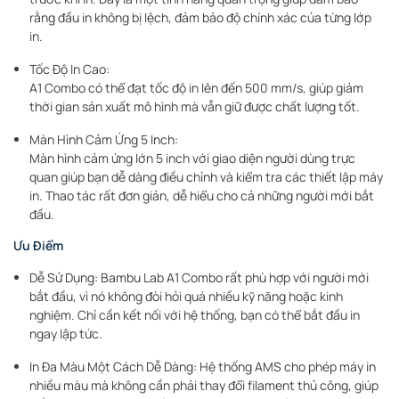
rằng đầu in không bị lệch, đảm bảo độ chính xác của từng lớp
in.
Tốc Độ In Cao:
A1 Combo có thể đạt tốc độ in lên đến 500 mm/s, giúp giảm
thời gian sản xuất mô hình mà vẫn giữ được chất lượng tốt.
Màn Hình Cảm Ứng 5 Inch:
Màn hình cảm ứng lớn 5 inch với giao diện người dùng trực
quan giúp bạn dễ dàng điều chỉnh và kiểm tra các thiết lập máy
in. Thao tác rất đơn giản, dễ hiểu cho cả những người mới bắt
đầu.
Ưu Điểm
Dễ Sử Dụng: Bambu Lab A1 Combo rất phù hợp với người mới
bắt đầu, vì nó không đòi hỏi quá nhiều kỹ năng hoặc kinh
nghiệm. Chỉ cần kết nối với hệ thống, bạn có thể bắt đầu in
ngay lập tức.
In Đa Màu Một Cách Dễ Dàng: Hệ thống AMS cho phép máy in
nhiều màu mà không cần phải thay đổi filament thủ công, giúp