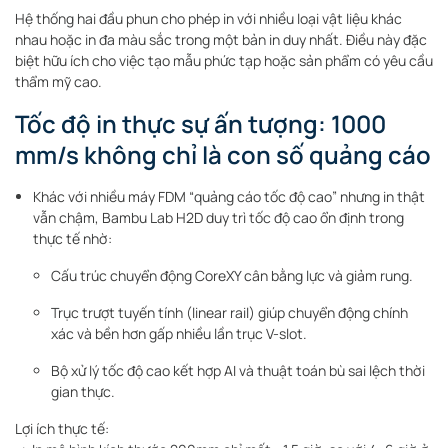
Hệ thống hai đầu phun cho phép in với nhiều loại vật liệu khác
nhau hoặc in đa màu sắc trong một bản in duy nhất. Điều này đặc
biệt hữu ích cho việc tạo mẫu phức tạp hoặc sản phẩm có yêu cầu
thẩm mỹ cao.
Tốc độ in thực sự ấn tượng: 1000
mm/s không chỉ là con số quảng cáo
Khác với nhiều máy FDM “quảng cáo tốc độ cao” nhưng in thật
vẫn chậm, Bambu Lab H2D duy trì tốc độ cao ổn định trong
thực tế nhờ:
Cấu trúc chuyển động CoreXY cân bằng lực và giảm rung.
Trục trượt tuyến tính (linear rail) giúp chuyển động chính
xác và bền hơn gấp nhiều lần trục V-slot.
Bộ xử lý tốc độ cao kết hợp AI và thuật toán bù sai lệch thời
gian thực.
Lợi ích thực tế: