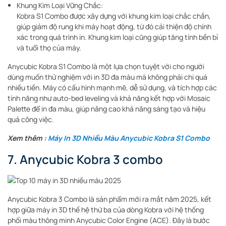
Khung Kim Loại Vững Chắc:
Kobra S1 Combo được xây dựng với khung kim loại chắc chắn,
giúp giảm độ rung khi máy hoạt động, từ đó cải thiện độ chính
xác trong quá trình in. Khung kim loại cũng giúp tăng tính bền bỉ
và tuổi thọ của máy.
Anycubic Kobra S1 Combo là một lựa chọn tuyệt vời cho người
dùng muốn thử nghiệm với in 3D đa màu mà không phải chi quá
nhiều tiền. Máy có cấu hình mạnh mẽ, dễ sử dụng, và tích hợp các
tính năng như auto-bed leveling và khả năng kết hợp với Mosaic
Palette để in đa màu, giúp nâng cao khả năng sáng tạo và hiệu
quả công việc.
Xem thêm :
Máy In 3D Nhiều Màu Anycubic Kobra S1 Combo
7. Anycubic Kobra 3 combo
Anycubic Kobra 3 Combo là sản phẩm mới ra mắt năm 2025, kết
hợp giữa máy in 3D thế hệ thứ ba của dòng Kobra với hệ thống
phối màu thông minh Anycubic Color Engine (ACE). Đây là bước