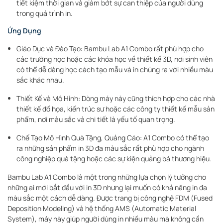
tiết kiệm thời gian và giảm bớt sự can thiệp của người dùng
trong quá trình in.
Ứng Dụng
Giáo Dục và Đào Tạo: Bambu Lab A1 Combo rất phù hợp cho
các trường học hoặc các khóa học về thiết kế 3D, nơi sinh viên
có thể dễ dàng học cách tạo mẫu và in chúng ra với nhiều màu
sắc khác nhau.
Thiết Kế và Mô Hình: Dòng máy này cũng thích hợp cho các nhà
thiết kế đồ họa, kiến trúc sư hoặc các công ty thiết kế mẫu sản
phẩm, nơi màu sắc và chi tiết là yếu tố quan trọng.
Chế Tạo Mô Hình Quà Tặng, Quảng Cáo: A1 Combo có thể tạo
ra những sản phẩm in 3D đa màu sắc rất phù hợp cho ngành
công nghiệp quà tặng hoặc các sự kiện quảng bá thương hiệu.
Bambu Lab A1 Combo là một trong những lựa chọn lý tưởng cho
những ai mới bắt đầu với in 3D nhưng lại muốn có khả năng in đa
màu sắc một cách dễ dàng. Được trang bị công nghệ FDM (Fused
Deposition Modeling) và hệ thống AMS (Automatic Material
System), máy này giúp người dùng in nhiều màu mà không cần