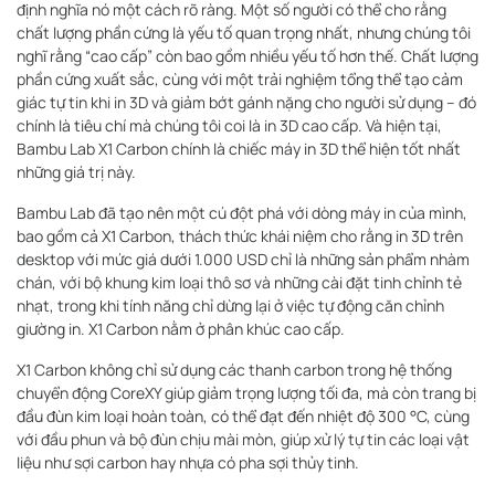
định nghĩa nó một cách rõ ràng. Một số người có thể cho rằng
chất lượng phần cứng là yếu tố quan trọng nhất, nhưng chúng tôi
nghĩ rằng “cao cấp” còn bao gồm nhiều yếu tố hơn thế. Chất lượng
phần cứng xuất sắc, cùng với một trải nghiệm tổng thể tạo cảm
giác tự tin khi in 3D và giảm bớt gánh nặng cho người sử dụng – đó
chính là tiêu chí mà chúng tôi coi là in 3D cao cấp. Và hiện tại,
Bambu Lab X1 Carbon chính là chiếc máy in 3D thể hiện tốt nhất
những giá trị này.
Bambu Lab đã tạo nên một cú đột phá với dòng máy in của mình,
bao gồm cả X1 Carbon, thách thức khái niệm cho rằng in 3D trên
desktop với mức giá dưới 1.000 USD chỉ là những sản phẩm nhàm
chán, với bộ khung kim loại thô sơ và những cài đặt tinh chỉnh tẻ
nhạt, trong khi tính năng chỉ dừng lại ở việc tự động căn chỉnh
giường in. X1 Carbon nằm ở phân khúc cao cấp.
X1 Carbon không chỉ sử dụng các thanh carbon trong hệ thống
chuyển động CoreXY giúp giảm trọng lượng tối đa, mà còn trang bị
đầu đùn kim loại hoàn toàn, có thể đạt đến nhiệt độ 300 °C, cùng
với đầu phun và bộ đùn chịu mài mòn, giúp xử lý tự tin các loại vật
liệu như sợi carbon hay nhựa có pha sợi thủy tinh.