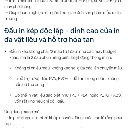
→ In mô hình kích thước 200mm chỉ mất ~1.5 giờ, so với 4–6 giờ ở
máy phổ thông.
→ Giúp doanh nghiệp rút ngắn thời gian đưa sản phẩm mẫu ra thị
trường.
Đầu in kép độc lập – đỉnh cao của in
đa vật liệu và hỗ trợ hòa tan
Đầu in kép không phải “2 màu từ 1 đầu” như các máy budget
khác, mà là 2 đầu phun riêng biệt, hoạt động thông minh:
Không bị nhiễu màu, không kéo sợi giữa các lần chuyển màu.
In hỗ trợ từ vật liệu PVA, BVOH – dễ tan trong nước, không
cần gỡ thủ công.
Có thể in vật liệu đặc biệt như TPU + PLA, hoặc PETG + ABS,
vốn rất khó nếu chỉ có 1 đầu.
Ứng dụng mạnh mẽ:
→ In prototype cơ khí có khớp chuyển động hoặc các lỗ rỗng phức
tạp.