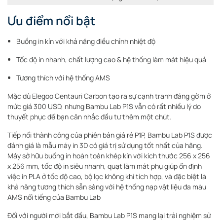
Ưu điểm nổi bật
Buồng in kín với khả năng điều chỉnh nhiệt độ
Tốc độ in nhanh, chất lượng cao & hệ thống làm mát hiệu quả
Tương thích với hệ thống AMS
Mặc dù Elegoo Centauri Carbon tạo ra sự cạnh tranh đáng gờm ở
mức giá 300 USD, nhưng Bambu Lab P1S vẫn có rất nhiều lý do
thuyết phục để bạn cân nhắc đầu tư thêm một chút.
Tiếp nối thành công của phiên bản giá rẻ P1P, Bambu Lab P1S được
đánh giá là mẫu máy in 3D có giá trị sử dụng tốt nhất của hãng.
Máy sở hữu buồng in hoàn toàn khép kín với kích thước 256 x 256
x 256 mm, tốc độ in siêu nhanh, quạt làm mát phụ giúp ổn định
việc in PLA ở tốc độ cao, bộ lọc không khí tích hợp, và đặc biệt là
khả năng tương thích sẵn sàng với hệ thống nạp vật liệu đa màu
AMS nổi tiếng của Bambu Lab
Đối với người mới bắt đầu, Bambu Lab P1S mang lại trải nghiệm sử