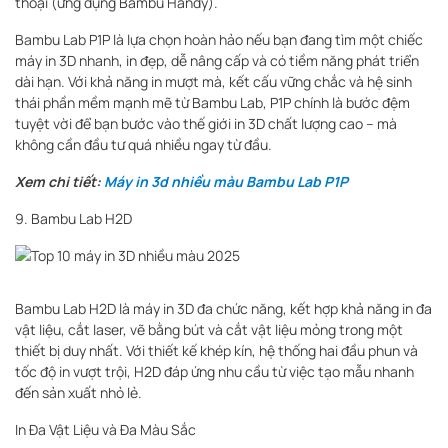
thoại (ứng dụng Bambu Handy).
Bambu Lab P1P là lựa chọn hoàn hảo nếu bạn đang tìm một chiếc
máy in 3D nhanh, in đẹp, dễ nâng cấp và có tiềm năng phát triển
dài hạn. Với khả năng in mượt mà, kết cấu vững chắc và hệ sinh
thái phần mềm mạnh mẽ từ Bambu Lab, P1P chính là bước đệm
tuyệt vời để bạn bước vào thế giới in 3D chất lượng cao – mà
không cần đầu tư quá nhiều ngay từ đầu.
Xem chi tiết:
Máy in 3d nhiều màu Bambu Lab P1P
9. Bambu Lab H2D
Bambu Lab H2D là máy in 3D đa chức năng, kết hợp khả năng in đa
vật liệu, cắt laser, vẽ bằng bút và cắt vật liệu mỏng trong một
thiết bị duy nhất.
Với thiết kế khép kín, hệ thống hai đầu phun và
tốc độ in vượt trội, H2D đáp ứng nhu cầu từ việc tạo mẫu nhanh
đến sản xuất nhỏ lẻ.
In Đa Vật Liệu và Đa Màu Sắc