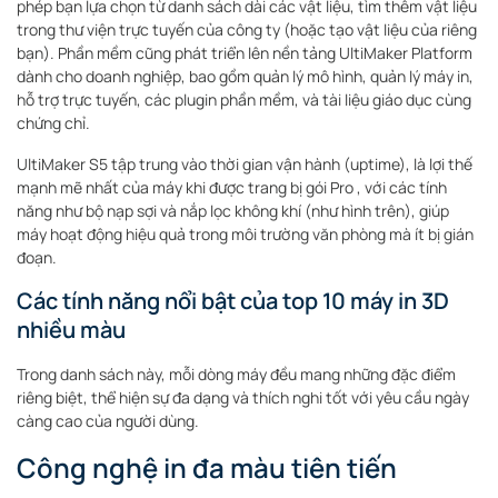
phép bạn lựa chọn từ danh sách dài các vật liệu, tìm thêm vật liệu
trong thư viện trực tuyến của công ty (hoặc tạo vật liệu của riêng
bạn). Phần mềm cũng phát triển lên nền tảng UltiMaker Platform
dành cho doanh nghiệp, bao gồm quản lý mô hình, quản lý máy in,
hỗ trợ trực tuyến, các plugin phần mềm, và tài liệu giáo dục cùng
chứng chỉ.
UltiMaker S5 tập trung vào thời gian vận hành (uptime), là lợi thế
mạnh mẽ nhất của máy khi được trang bị gói Pro , với các tính
năng như bộ nạp sợi và nắp lọc không khí (như hình trên), giúp
máy hoạt động hiệu quả trong môi trường văn phòng mà ít bị gián
đoạn.
Các tính năng nổi bật của top 10 máy in 3D
nhiều màu
Trong danh sách này, mỗi dòng máy đều mang những đặc điểm
riêng biệt, thể hiện sự đa dạng và thích nghi tốt với yêu cầu ngày
càng cao của người dùng.
Công nghệ in đa màu tiên tiến