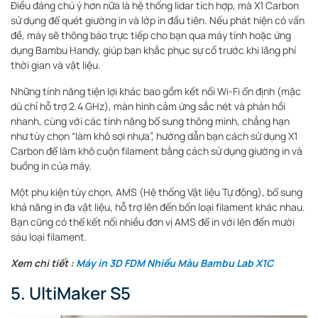
Điều đáng chú ý hơn nữa là hệ thống lidar tích hợp, mà X1 Carbon
sử dụng để quét giường in và lớp in đầu tiên. Nếu phát hiện có vấn
đề, máy sẽ thông báo trực tiếp cho bạn qua máy tính hoặc ứng
dụng Bambu Handy, giúp bạn khắc phục sự cố trước khi lãng phí
thời gian và vật liệu.
Những tính năng tiện lợi khác bao gồm kết nối Wi-Fi ổn định (mặc
dù chỉ hỗ trợ 2.4 GHz), màn hình cảm ứng sắc nét và phản hồi
nhanh, cùng với các tính năng bổ sung thông minh, chẳng hạn
như tùy chọn “làm khô sợi nhựa”, hướng dẫn bạn cách sử dụng X1
Carbon để làm khô cuộn filament bằng cách sử dụng giường in và
buồng in của máy.
Một phụ kiện tùy chọn, AMS (Hệ thống Vật liệu Tự động), bổ sung
khả năng in đa vật liệu, hỗ trợ lên đến bốn loại filament khác nhau.
Bạn cũng có thể kết nối nhiều đơn vị AMS để in với lên đến mười
sáu loại filament.
Xem chi tiết :
Máy in 3D FDM Nhiều Màu Bambu Lab X1C
5. UltiMaker S5