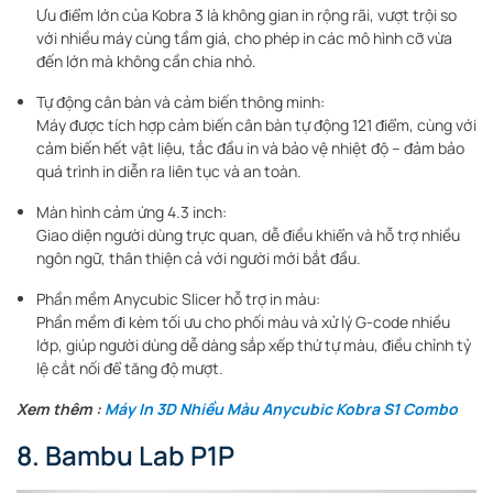
Ưu điểm lớn của Kobra 3 là không gian in rộng rãi, vượt trội so
với nhiều máy cùng tầm giá, cho phép in các mô hình cỡ vừa
đến lớn mà không cần chia nhỏ.
Tự động cân bàn và cảm biến thông minh:
Máy được tích hợp cảm biến cân bàn tự động 121 điểm, cùng với
cảm biến hết vật liệu, tắc đầu in và bảo vệ nhiệt độ – đảm bảo
quá trình in diễn ra liên tục và an toàn.
Màn hình cảm ứng 4.3 inch:
Giao diện người dùng trực quan, dễ điều khiển và hỗ trợ nhiều
ngôn ngữ, thân thiện cả với người mới bắt đầu.
Phần mềm Anycubic Slicer hỗ trợ in màu:
Phần mềm đi kèm tối ưu cho phối màu và xử lý G-code nhiều
lớp, giúp người dùng dễ dàng sắp xếp thứ tự màu, điều chỉnh tỷ
lệ cắt nối để tăng độ mượt.
Xem thêm :
Máy In 3D Nhiều Màu Anycubic Kobra S1 Combo
8. Bambu Lab P1P