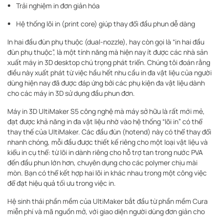
Trải nghiệm in đơn giản hóa
Hệ thống lõi in (print core) giúp thay đổi đầu phun dễ dàng
In hai đầu đùn phụ thuộc (dual-nozzle), hay còn gọi là “in hai đầu
đùn phụ thuộc”, là một tính năng mà hiện nay ít được các nhà sản
xuất máy in 3D desktop chú trọng phát triển. Chúng tôi đoán rằng
điều này xuất phát từ việc hầu hết nhu cầu in đa vật liệu của người
dùng hiện nay đã được đáp ứng bởi các phụ kiện đa vật liệu dành
cho các máy in 3D sử dụng đầu phun đơn.
Máy in 3D UltiMaker S5 công nghệ mà máy sở hữu là rất mới mẻ,
đạt được khả năng in đa vật liệu nhờ vào hệ thống “lõi in” có thể
thay thế của UltiMaker. Các đầu đùn (hotend) này có thể thay đổi
nhanh chóng, mỗi đầu được thiết kế riêng cho một loại vật liệu và
kiểu in cụ thể: từ lõi in dành riêng cho hỗ trợ tan trong nước PVA
đến đầu phun lớn hơn, chuyên dụng cho các polymer chịu mài
mòn. Bạn có thể kết hợp hai lõi in khác nhau trong một công việc
để đạt hiệu quả tối ưu trong việc in.
Hệ sinh thái phần mềm của UltiMaker bắt đầu từ phần mềm Cura
miễn phí và mã nguồn mở, với giao diện người dùng đơn giản cho