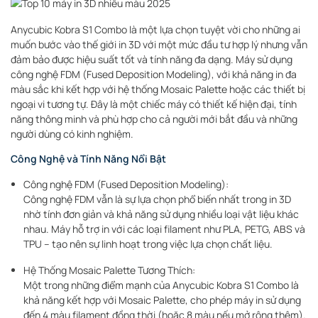
Anycubic Kobra S1 Combo là một lựa chọn tuyệt vời cho những ai
muốn bước vào thế giới in 3D với một mức đầu tư hợp lý nhưng vẫn
đảm bảo được hiệu suất tốt và tính năng đa dạng. Máy sử dụng
công nghệ FDM (Fused Deposition Modeling), với khả năng in đa
màu sắc khi kết hợp với hệ thống Mosaic Palette hoặc các thiết bị
ngoại vi tương tự. Đây là một chiếc máy có thiết kế hiện đại, tính
năng thông minh và phù hợp cho cả người mới bắt đầu và những
người dùng có kinh nghiệm.
Công Nghệ và Tính Năng Nổi Bật
Công nghệ FDM (Fused Deposition Modeling):
Công nghệ FDM vẫn là sự lựa chọn phổ biến nhất trong in 3D
nhờ tính đơn giản và khả năng sử dụng nhiều loại vật liệu khác
nhau. Máy hỗ trợ in với các loại filament như PLA, PETG, ABS và
TPU – tạo nên sự linh hoạt trong việc lựa chọn chất liệu.
Hệ Thống Mosaic Palette Tương Thích:
Một trong những điểm mạnh của Anycubic Kobra S1 Combo là
khả năng kết hợp với Mosaic Palette, cho phép máy in sử dụng
đến 4 màu filament đồng thời (hoặc 8 màu nếu mở rộng thêm).