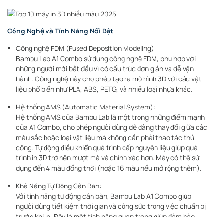
Công Nghệ và Tính Năng Nổi Bật
Công nghệ FDM (Fused Deposition Modeling):
Bambu Lab A1 Combo sử dụng công nghệ FDM, phù hợp với
những người mới bắt đầu vì có cấu trúc đơn giản và dễ vận
hành. Công nghệ này cho phép tạo ra mô hình 3D với các vật
liệu phổ biến như PLA, ABS, PETG, và nhiều loại nhựa khác.
Hệ thống AMS (Automatic Material System):
Hệ thống AMS của Bambu Lab là một trong những điểm mạnh
của A1 Combo, cho phép người dùng dễ dàng thay đổi giữa các
màu sắc hoặc loại vật liệu mà không cần phải thao tác thủ
công. Tự động điều khiển quá trình cấp nguyên liệu giúp quá
trình in 3D trở nên mượt mà và chính xác hơn. Máy có thể sử
dụng đến 4 màu đồng thời (hoặc 16 màu nếu mở rộng thêm).
Khả Năng Tự Động Cân Bàn:
Với tính năng tự động cân bàn, Bambu Lab A1 Combo giúp
người dùng tiết kiệm thời gian và công sức trong việc chuẩn bị
trước khi in. Đây là một tính năng quan trọng giúp đảm bảo