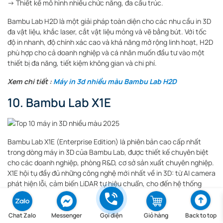
→ Thiết kế mô hình nhiều chức năng, đa cấu trúc.
Bambu Lab H2D là một giải pháp toàn diện cho các nhu cầu in 3D
đa vật liệu, khắc laser, cắt vật liệu mỏng và vẽ bằng bút.
Với tốc
độ in nhanh, độ chính xác cao và khả năng mở rộng linh hoạt, H2D
phù hợp cho cả doanh nghiệp và cá nhân muốn đầu tư vào một
thiết bị đa năng, tiết kiệm không gian và chi phí.
Xem chi tiết :
Máy in 3d nhiều màu Bambu Lab H2D
10. Bambu Lab X1E
Bambu Lab X1E (Enterprise Edition) là phiên bản cao cấp nhất
trong dòng máy in 3D của Bambu Lab, được thiết kế chuyên biệt
cho các doanh nghiệp, phòng R&D, cơ sở sản xuất chuyên nghiệp.
X1E hội tụ đầy đủ những công nghệ mới nhất về in 3D: từ AI camera
phát hiện lỗi, cảm biến LiDAR tự hiệu chuẩn, cho đến hệ thống
kiểm soát khí thải, kết nối mạng doanh nghiệp, và khả năng in vật
liệu kỹ thuật như nylon, PC, CF, ASA, PPA, v.v.
Chat Zalo
Messenger
Gọi điện
Giỏ hàng
Back to top
Tính Năng Nổi Bật Của Bambu Lab X1E