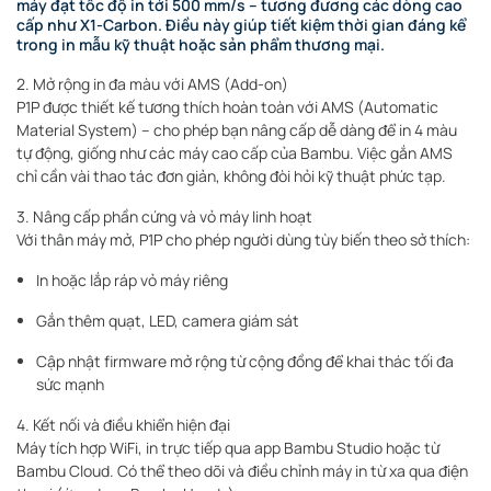
máy đạt tốc độ in tới 500 mm/s – tương đương các dòng cao
cấp như X1-Carbon. Điều này giúp tiết kiệm thời gian đáng kể
trong in mẫu kỹ thuật hoặc sản phẩm thương mại.
2. Mở rộng in đa màu với AMS (Add-on)
P1P được thiết kế tương thích hoàn toàn với AMS (Automatic
Material System) – cho phép bạn nâng cấp dễ dàng để in 4 màu
tự động, giống như các máy cao cấp của Bambu. Việc gắn AMS
chỉ cần vài thao tác đơn giản, không đòi hỏi kỹ thuật phức tạp.
3. Nâng cấp phần cứng và vỏ máy linh hoạt
Với thân máy mở, P1P cho phép người dùng tùy biến theo sở thích:
In hoặc lắp ráp vỏ máy riêng
Gắn thêm quạt, LED, camera giám sát
Cập nhật firmware mở rộng từ cộng đồng để khai thác tối đa
sức mạnh
4. Kết nối và điều khiển hiện đại
Máy tích hợp WiFi, in trực tiếp qua app Bambu Studio hoặc từ
Bambu Cloud. Có thể theo dõi và điều chỉnh máy in từ xa qua điện