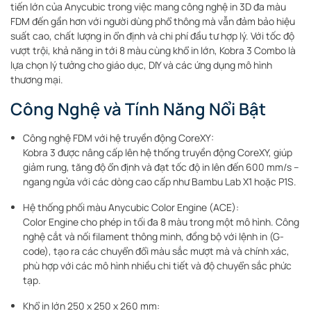
tiến lớn của Anycubic trong việc mang công nghệ in 3D đa màu
FDM đến gần hơn với người dùng phổ thông mà vẫn đảm bảo hiệu
suất cao, chất lượng in ổn định và chi phí đầu tư hợp lý. Với tốc độ
vượt trội, khả năng in tới 8 màu cùng khổ in lớn, Kobra 3 Combo là
lựa chọn lý tưởng cho giáo dục, DIY và các ứng dụng mô hình
thương mại.
Công Nghệ và Tính Năng Nổi Bật
Công nghệ FDM với hệ truyền động CoreXY:
Kobra 3 được nâng cấp lên hệ thống truyền động CoreXY, giúp
giảm rung, tăng độ ổn định và đạt tốc độ in lên đến 600 mm/s –
ngang ngửa với các dòng cao cấp như Bambu Lab X1 hoặc P1S.
Hệ thống phối màu Anycubic Color Engine (ACE):
Color Engine cho phép in tối đa 8 màu trong một mô hình. Công
nghệ cắt và nối filament thông minh, đồng bộ với lệnh in (G-
code), tạo ra các chuyển đổi màu sắc mượt mà và chính xác,
phù hợp với các mô hình nhiều chi tiết và độ chuyển sắc phức
tạp.
Khổ in lớn 250 x 250 x 260 mm: