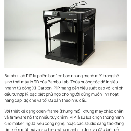
Bambu Lab P1P là phiên bản “cơ bản nhưng mạnh mẽ” trong hệ
sinh thái máy in 3D của Bambu Lab. Thừa hưởng tốc độ in siêu
nhanh từ dòng X1-Carbon, P1P mang đến hiệu suất cao với chi phí
đầu tư hợp lý, đặc biệt phù hợp cho người dùng muốn linh hoạt
nâng cấp, độ chế và tối ưu dần theo nhu cầu.
Với thiết kế dạng open-frame (khung mở), khung máy chắc chắn
và firmware hỗ trợ nhiều tùy chỉnh, P1P là sự lựa chọn thông minh
cho maker, người yêu công nghệ, hoặc các studio sáng tạo đang
tìm kiếm một máy in có hiệu năng mạnh, in đẹp, và đặc biệt dễ