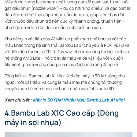
Máy được trang bị camera chất lượng cao để giám sát từ xa, lưỡi
gạt đầu phun (nozzle wiper) – dù có hơi “khó chiều”, và đặc biệt là
đầu đùn có thể tháo lắp không cần dụng cụ, giúp việc thay đổi
kích thước đầu phun trở nên cực kỳ nhanh chóng, thuận tiện –
phù hợp cả với in tốc độ cao lẫn in chi tiết tinh xảo.
Khả năng in vật liệu của A1 Mini có phần hạn chế hơn so với các
mẫu khác trong hệ sinh thái Bambu Lab (chủ yếu là PLA, PETG và
vật liệu dẻo tương tự TPU). Tuy vậy, nhờ khả năng tương thích với
hệ thống AMS Lite – hỗ trợ in đa màu và đa vật liệu với 4 cuộn
filament, phạm vi ứng dụng của máy được mở rộng đáng kể.
Tổng kết lại, Bambu Lab A1 Mini là chiếc máy in 3D lý tưởng cho
người mới bắt đầu, và cũng là mẫu máy mà chúng tôi thường
khuyên bạn bè nên chọn khi bước chân vào lĩnh vực in 3D.
Xem chi tiết :
Máy in 3D FDM Nhiều Màu Bambu Lab A1 Mini
4.Bambu Lab X1C Cao cấp (Dòng
máy in sợi nhựa)