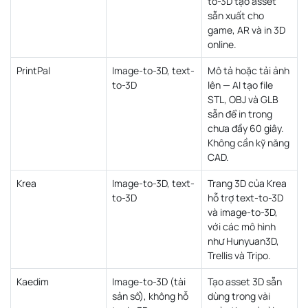
to-3D tạo asset
sẵn xuất cho
game, AR và in 3D
online.
PrintPal
Image-to-3D, text-
Mô tả hoặc tải ảnh
to-3D
lên — AI tạo file
STL, OBJ và GLB
sẵn để in trong
chưa đầy 60 giây.
Không cần kỹ năng
CAD.
Krea
Image-to-3D, text-
Trang 3D của Krea
to-3D
hỗ trợ text-to-3D
và image-to-3D,
với các mô hình
như Hunyuan3D,
Trellis và Tripo.
Kaedim
Image-to-3D (tài
Tạo asset 3D sẵn
sản số), không hỗ
dùng trong vài