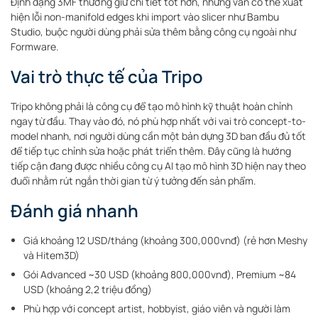
Định dạng 3MF thường giữ chi tiết tốt hơn, nhưng vẫn có thể xuất
hiện lỗi non-manifold edges khi import vào slicer như Bambu
Studio, buộc người dùng phải sửa thêm bằng công cụ ngoài như
Formware.
Vai trò thực tế của Tripo
Tripo không phải là công cụ để tạo mô hình kỹ thuật hoàn chỉnh
ngay từ đầu. Thay vào đó, nó phù hợp nhất với vai trò concept-to-
model nhanh, nơi người dùng cần một bản dựng 3D ban đầu đủ tốt
để tiếp tục chỉnh sửa hoặc phát triển thêm. Đây cũng là hướng
tiếp cận đang được nhiều công cụ AI tạo mô hình 3D hiện nay theo
đuổi nhằm rút ngắn thời gian từ ý tưởng đến sản phẩm.
Đánh giá nhanh
Giá khoảng 12 USD/tháng (khoảng 300,000vnđ) (rẻ hơn Meshy
và Hitem3D)
Gói Advanced ~30 USD (khoảng 800,000vnđ), Premium ~84
USD (khoảng 2,2 triệu đồng)
Phù hợp với concept artist, hobbyist, giáo viên và người làm