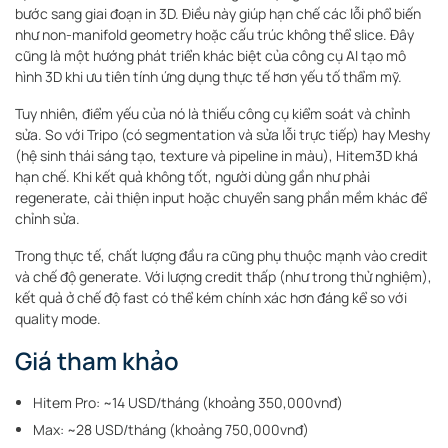
bước sang giai đoạn in 3D. Điều này giúp hạn chế các lỗi phổ biến
như non-manifold geometry hoặc cấu trúc không thể slice. Đây
cũng là một hướng phát triển khác biệt của công cụ AI tạo mô
hình 3D khi ưu tiên tính ứng dụng thực tế hơn yếu tố thẩm mỹ.
Tuy nhiên, điểm yếu của nó là thiếu công cụ kiểm soát và chỉnh
sửa. So với Tripo (có segmentation và sửa lỗi trực tiếp) hay Meshy
(hệ sinh thái sáng tạo, texture và pipeline in màu), Hitem3D khá
hạn chế. Khi kết quả không tốt, người dùng gần như phải
regenerate, cải thiện input hoặc chuyển sang phần mềm khác để
chỉnh sửa.
Trong thực tế, chất lượng đầu ra cũng phụ thuộc mạnh vào credit
và chế độ generate. Với lượng credit thấp (như trong thử nghiệm),
kết quả ở chế độ fast có thể kém chính xác hơn đáng kể so với
quality mode.
Giá tham khảo
Hitem Pro: ~14 USD/tháng (khoảng 350,000vnđ)
Max: ~28 USD/tháng (khoảng 750,000vnđ)