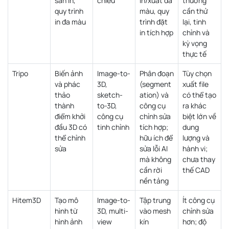
sẵn in,
chiếu
in/xuất đa
thường
quy trình
màu, quy
cần thử
in đa màu
trình đặt
lại, tinh
in tích hợp
chỉnh và
kỳ vọng
thực tế
Tripo
Biến ảnh
Image-to-
Phân đoạn
Tùy chọn
và phác
3D,
(segment
xuất file
thảo
sketch-
ation) và
có thể tạo
thành
to-3D,
công cụ
ra khác
điểm khởi
công cụ
chỉnh sửa
biệt lớn về
đầu 3D có
tinh chỉnh
tích hợp;
dung
thể chỉnh
hữu ích để
lượng và
sửa
sửa lỗi AI
hành vi;
mà không
chưa thay
cần rời
thế CAD
nền tảng
Hitem3D
Tạo mô
Image-to-
Tập trung
Ít công cụ
hình từ
3D, multi-
vào mesh
chỉnh sửa
hình ảnh
view
kín
hơn; độ