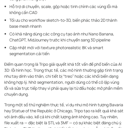
Hỗ trợ di chuyển, scale, gộp hoặc tinh chỉnh các vùng lỗi mà
không cần CAD
Tối ưu cho workflow sketch-to-3D, biến phác thảo 2D thành
base mesh nhanh
Có khả năng dùng các công cụ tạo ảnh như Nano Banana,
ChatGPT, MidJourney trước khi chuyển sang 3D pipeline
Cập nhật mới với texture photorealistic 8K và smart
segmentation cải tiến
Điểm quan trọng là Tripo giải quyết khá tốt vấn đề phổ biến của AI
3D: lỗi hình học. Trong thực tế, các mô hình thường gặp tình trạng
như tay dính vào thân, chi tiết bị “treo” hoặc các khối biến dạng
không hợp lý. Nhờ segmentation, người dùng có thể cô lập vùng
lỗi và sửa trực tiếp thay vì phải quay lại từ đầu hoặc mở phần mềm
chuyên dụng.
Trong một số thử nghiệm thực tế, ví dụ như mô hình tượng Bavaria
hay Statue of the Republic ở Chicago, Tripo tạo ra kết quả khá sát
với ảnh đầu vào, kể cả khi chất lượng ảnh không cao. Tuy nhiên,
file xuất ra — đặc biệt là STL và 3MF — có sự khác biệt đáng chú ý.