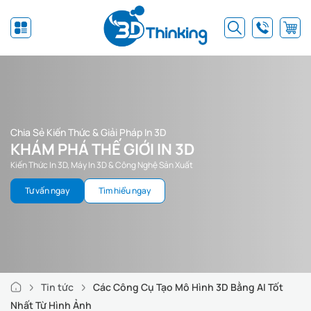
Chia Sẻ Kiến Thức & Giải Pháp In 3D
KHÁM PHÁ THẾ GIỚI IN 3D
Kiến Thức In 3D, Máy In 3D & Công Nghệ Sản Xuất
Tư vấn ngay
Tìm hiểu ngay
Tin tức
Các Công Cụ Tạo Mô Hình 3D Bằng AI Tốt
Nhất Từ Hình Ảnh