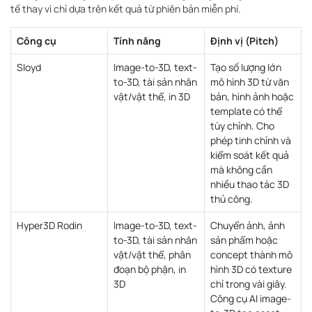
tế thay vì chỉ dựa trên kết quả từ phiên bản miễn phí.
Công cụ
Tính năng
Định vị (Pitch)
Sloyd
Image-to-3D, text-
Tạo số lượng lớn
to-3D, tài sản nhân
mô hình 3D từ văn
vật/vật thể, in 3D
bản, hình ảnh hoặc
template có thể
tùy chỉnh. Cho
phép tinh chỉnh và
kiểm soát kết quả
mà không cần
nhiều thao tác 3D
thủ công.
Hyper3D Rodin
Image-to-3D, text-
Chuyển ảnh, ảnh
to-3D, tài sản nhân
sản phẩm hoặc
vật/vật thể, phân
concept thành mô
đoạn bộ phận, in
hình 3D có texture
3D
chỉ trong vài giây.
Công cụ AI image-