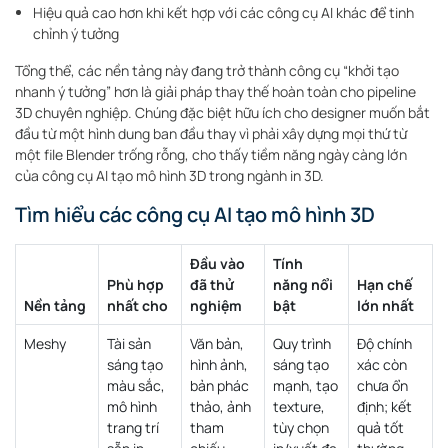
Hiệu quả cao hơn khi kết hợp với các công cụ AI khác để tinh
chỉnh ý tưởng
Tổng thể, các nền tảng này đang trở thành công cụ “khởi tạo
nhanh ý tưởng” hơn là giải pháp thay thế hoàn toàn cho pipeline
3D chuyên nghiệp. Chúng đặc biệt hữu ích cho designer muốn bắt
đầu từ một hình dung ban đầu thay vì phải xây dựng mọi thứ từ
một file Blender trống rỗng, cho thấy tiềm năng ngày càng lớn
của công cụ AI tạo mô hình 3D trong ngành in 3D.
Tìm hiểu các công cụ AI tạo mô hình 3D
Đầu vào
Tính
Phù hợp
đã thử
năng nổi
Hạn chế
Nền tảng
nhất cho
nghiệm
bật
lớn nhất
Meshy
Tài sản
Văn bản,
Quy trình
Độ chính
sáng tạo
hình ảnh,
sáng tạo
xác còn
màu sắc,
bản phác
mạnh, tạo
chưa ổn
mô hình
thảo, ảnh
texture,
định; kết
trang trí
tham
tùy chọn
quả tốt