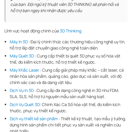
của bạn. Đội ngũ kỹ thuật viên 3D THINKING sẽ phản hồi và
hỗ trợ bạn ngay khi nhận được yêu cầu
Lĩnh vực hoạt động chính của
3D Thinking
Máy In 3D
: Đại lý chính thức các thương hiệu công nghệ uy tín,
hỗ trợ lắp đặt chuyển giao công nghệ toàn diện.
Máy Quét 3D
: Cung cấp thiết bị quét 3D phục vụ số hóa vật
thể, đo kiểm kích thước, hỗ trợ thiết kế ngược.
Máy Khắc Laser
: Cung cấp giải pháp máy khắc – cắt laser, cá
nhân hóa sản phẩm, quảng cáo, giáo dục và sản xuất, với độ
chính xác cao và đa dạng vật liệu.
Dịch Vụ In 3D
: Cung cấp đa dạng công nghệ in 3D như FDM,
SLA, SLS, hỗ trợ từ nguyên mẫu sản xuất hàng loạt.
Dịch Vụ Quét 3D
: Chính Xác Ca Số hóa vật thể, đo kiểm kích
thước, phục vụ thiết kế ngược.
Dịch vụ thiết kế sản phẩm
: Thiết kế kỹ thuật, tạo mẫu ý tưởng,
dựng hình sản phẩm chi tiết phục vụ sản xuất và nghiên cứu
phát triển.