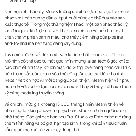
xuất tích hợp
Nhờ hệ sinh thái này, Meshy không chỉ phù hợp cho việc tạo mesh
nhanh mà còn hướng đến output cuối cùng có thể đưa vào sản
xuất thực tế. Trong một thử nghiệm khác, một bản phác thảo kỳ
lân đơn giản đã được chuyển thành mô hình in và tiếp tục phát
triển thành phiên bản in màu, cho thấy tiềm năng của pipeline
end-to-end mà nền tảng đang xây dựng.
Tuy nhiên, điểm yếu lớn nhất vẫn là tính nhất quán của kết quả.
Mô hình có thể đẹp từ một góc nhìn nhưng lại sai lệch ở góc khác;
các chi tiết như tay, khuôn mặt, đối xứng, overhang hoặc cấu trúc
bên trong vẫn cần chỉnh sửa thủ công. Dù các cải tiến như Auto-
Repair và tích hợp AI mới đang giúp cải thiện, Meshy hiện vẫn phù
hợp hơn với vai trò tạo bản nháp nhanh thay vì thay thế hoàn toàn
kỹ năng modeling truyền thống.
Về chi phí, mức giá khoảng 18 USD/tháng khiến Meshy thiên về
nhóm người dùng chuyên nghiệp hoặc studio hơn là người dùng
phổ thông. Các gói cao hơn như Pro, Studio và Enterprise mở rộng
thêm tính năng và bỏ giới hạn tạo sinh, trong khi bản tiêu chuẩn
vẫn bị giới hạn số tác vụ chạy đồng thời.