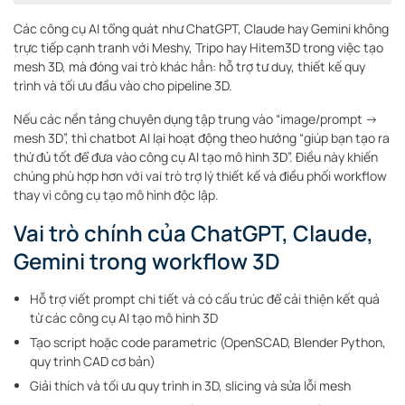
Các công cụ AI tổng quát như ChatGPT, Claude hay Gemini không
trực tiếp cạnh tranh với Meshy, Tripo hay Hitem3D trong việc tạo
mesh 3D, mà đóng vai trò khác hẳn: hỗ trợ tư duy, thiết kế quy
trình và tối ưu đầu vào cho pipeline 3D.
Nếu các nền tảng chuyên dụng tập trung vào “image/prompt →
mesh 3D”, thì chatbot AI lại hoạt động theo hướng “giúp bạn tạo ra
thứ đủ tốt để đưa vào công cụ AI tạo mô hình 3D”. Điều này khiến
chúng phù hợp hơn với vai trò trợ lý thiết kế và điều phối workflow
thay vì công cụ tạo mô hình độc lập.
Vai trò chính của ChatGPT, Claude,
Gemini trong workflow 3D
Hỗ trợ viết prompt chi tiết và có cấu trúc để cải thiện kết quả
từ các công cụ AI tạo mô hình 3D
Tạo script hoặc code parametric (OpenSCAD, Blender Python,
quy trình CAD cơ bản)
Giải thích và tối ưu quy trình in 3D, slicing và sửa lỗi mesh