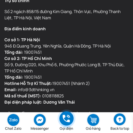
Trụ sở chính
Số 2 ngách 858/15 đường Kim Giang, Thôn Vực, Phường Thanh
Liệt, TP Hà Nội, Việt Nam
Địa điểm kinh doanh
Cơ sở 1: TP Hà Nội
946 Đ.Quang Trung, Yên Nghĩa, Quận Hà Đông, TP Hà Nội
Tổng đài:
19007451
Cơ sở 2: TP Hồ Chí Minh
Số 9, Đường D20, Khu Phố 6, Phường Phước Long B, TP Thủ Đức,
TP Hồ Chí Minh
Tổng đài:
19007451
Hotline Hỗ Trợ Kĩ Thuật:
19007451 (Nhánh 2)
Email:
info@3dthinking.vn
Mã số thuế (MST):
0108118825
Đại diện pháp luật: Dương Văn Thái
SẢN PHẨM
CHÍNH SÁCH
Máy In 3D
Chính sách bảo hành
Chat Zalo
Messenger
Gọi điện
Giỏ hàng
Back to top