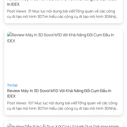
In IDEX
Post Views: 31 Mục lục nội dung bài viếtTổng quan về các công
cụ AI tạo mô hình 3DTìm hiểu các công cụ AI tạo mô hình 3DNhận
Tư Vấn NgayTripo: Môi trường chỉnh sửa hữu ích nhấtĐiểm mạnh
chính của Tripo:Vai trò thực tế của TripoĐánh giá nhanhHitem3D:
Tập trung vào khả năng in (printability) […]
Tin tức
Review Máy In 3D Sovol M1D Với Khả Năng Đổi Cụm Đầu In
IDEX
Post Views: 107 Mục lục nội dung bài viếtTổng quan về các công
cụ AI tạo mô hình 3DTìm hiểu các công cụ AI tạo mô hình 3DNhận
Tư Vấn NgayTripo: Môi trường chỉnh sửa hữu ích nhấtĐiểm mạnh
chính của Tripo:Vai trò thực tế của TripoĐánh giá nhanhHitem3D:
Tập trung vào khả năng in (printability) […]