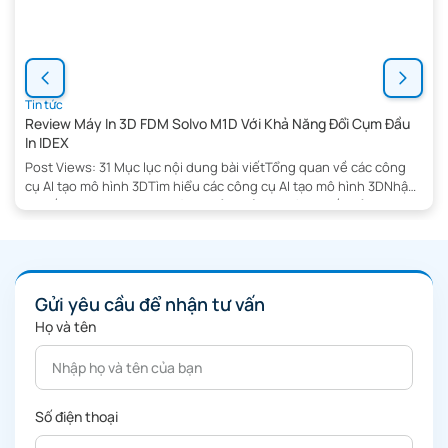
Tin tức
Review Máy In 3D FDM Solvo M1D Với Khả Năng Đổi Cụm Đầu
In IDEX
Post Views: 31 Mục lục nội dung bài viếtTổng quan về các công
cụ AI tạo mô hình 3DTìm hiểu các công cụ AI tạo mô hình 3DNhận
Tư Vấn NgayTripo: Môi trường chỉnh sửa hữu ích nhấtĐiểm mạnh
chính của Tripo:Vai trò thực tế của TripoĐánh giá nhanhHitem3D:
Tập trung vào khả năng in (printability) […]
Gửi yêu cầu để nhận tư vấn
Họ và tên
Số điện thoại