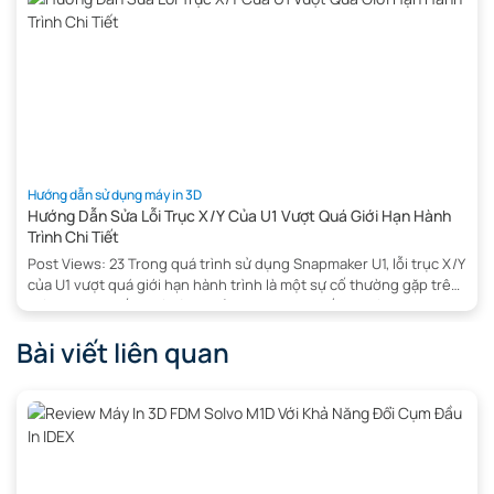
Hướng dẫn sử dụng máy in 3D
Hướng Dẫn Sửa Lỗi Trục X/Y Của U1 Vượt Quá Giới Hạn Hành
Trình Chi Tiết
Post Views: 23 Trong quá trình sử dụng Snapmaker U1, lỗi trục X/Y
của U1 vượt quá giới hạn hành trình là một sự cố thường gặp trên
máy in 3D , khiến quá trình khởi động hoặc in ấn bị gián đoạn.
Nguyên nhân có thể đến từ cảm biến, cơ cấu truyền động hoặc
Bài viết liên quan
[…]