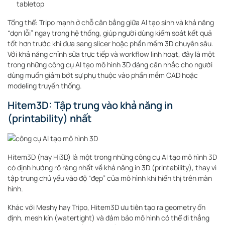
tabletop
Tổng thể: Tripo mạnh ở chỗ cân bằng giữa AI tạo sinh và khả năng
“dọn lỗi” ngay trong hệ thống, giúp người dùng kiểm soát kết quả
tốt hơn trước khi đưa sang slicer hoặc phần mềm 3D chuyên sâu.
Với khả năng chỉnh sửa trực tiếp và workflow linh hoạt, đây là một
trong những công cụ AI tạo mô hình 3D đáng cân nhắc cho người
dùng muốn giảm bớt sự phụ thuộc vào phần mềm CAD hoặc
modeling truyền thống.
Hitem3D: Tập trung vào khả năng in
(printability) nhất
Hitem3D (hay Hi3D) là một trong những công cụ AI tạo mô hình 3D
có định hướng rõ ràng nhất về khả năng in 3D (printability), thay vì
tập trung chủ yếu vào độ “đẹp” của mô hình khi hiển thị trên màn
hình.
Khác với Meshy hay Tripo, Hitem3D ưu tiên tạo ra geometry ổn
định, mesh kín (watertight) và đảm bảo mô hình có thể đi thẳng