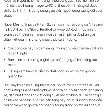
Rodin by Hyper3D là một trong nhiều công cụ AI tạo mô hình 3D
mới nổi theo hướng image-to-3D, đi theo bộ tính năng đã được
thiết lập trên thị trường cùng giao diện người dùng tương đối quen
thuộc.
Ngoài Meshy, Tripo và Hitem3D, vẫn còn một số công cụ AI tạo mô
hình 3D khác như Sloyd, PrintPal và Hyper3D Rodin. Tuy nhiên,
trong các thử nghiệm nhanh với bản miễn phí và độ phân giải
thấp, kết quả nhìn chung chưa thực sự ấn tượng.
Các công cụ này có tiềm năng, nhưng chủ yếu thể hiện tốt hơn
ở bản trả phí
Bản miễn phí thường bị giới hạn chất lượng và khả năng tạo
mesh
Trải nghiệm ban đầu dễ gây thất vọng so với những gì được
quảng bá
Điều này khiến nhiều người đặt câu hỏi về mô hình “free tier”, khi
chất lượng giữa bản miễn phí và bản trả phí có sự chênh lệch đáng
kể, đặc biệt trong lĩnh vực công cụ AI tạo mô hình 3D. Để đánh giá
chính xác năng lực của các nền tảng này, người dùng thường cần
trải nghiệm các gói trả phí hoặc sử dụng trong những dự án thực