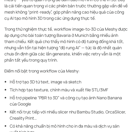
là cải tiến quan trọng vì các phiên bản trước thường gặp vấn đề về
mesh không “print-ready”, góp phần nâng cao hiệu quả của công
cụ AI tạo mô hình 3D trong các ứng dụng thực tế.
Trong thử nghiệm thực tế, workflow image-to-3D của Meshy được
áp dụng cho bài toán tượng Bavaria ở Munich bằng nhiều ảnh
tham chiếu. Kết quả cho thấy mô hình có độ tương đồng khá tốt,
nhưng vẫn tồn tại hiện tượng “độ rung AI” — tức là độ nhất quán
chưa ổn định giữa các lần generate, khiến việc retry vẫn là một
phần tất yếu trong quy trình.
Điểm nổi bật trong workflow của Meshy:
Hỗ trợ tạo 3D từ text, image và sketch
Tích hợp tạo texture, chỉnh màu và xuất file STL/3MF
Hỗ trợ pipeline “PBR to 3D” và công cụ tạo ảnh Nano Banana
của Google
Kết nối trực tiếp với nhiều slicer như Bambu Studio, OrcaSlicer,
Creality Print…
Có khả năng chuẩn bị mô hình cho in đa màu và dịch vụ sản