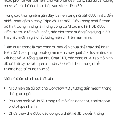
hoặc prompt văn bản lên, chờ vài phút để AI xử lý, sau đó tải xuống
mesh và có thể đưa trực tiếp vào slicer để in 3D.
Trong các thử nghiệm gần đây, ba nền tảng nổi bật được nhắc đến
nhiều nhất gồm Meshy, Tripo và Hitem3D. Đây không phải là toàn
bộ thị trường, nhưng là những công cụ AI tạo mô hình 3D được
kiểm tra thực tế nhiều nhất, đặc biệt theo hướng ứng dụng in 3D
thay vì chỉ đánh giá chất lượng hiển thị trên màn hình.
Điểm quan trọng là các công cụ này vẫn chưa thể thay thế hoàn
toàn CAD, sculpting, photogrammetry hay quét 3D. Tuy nhiên, khi
kết hợp với AI tổng quát như ChatGPT, các công cụ AI tạo mô hình
3D có thể tạo ra kết quả tốt hơn và ổn định hơn trong nhiều
trường hợp sử dụng thực tế.
Một số điểm chính có thể rút ra:
AI 3D hiện đã đủ tốt cho workflow “từ ý tưởng đến mesh” trong
thời gian ngắn
Phù hợp nhất với in 3D trang trí, mô hình concept, tabletop và
prototype nhanh
Chưa thay thế được các công cụ thiết kế 3D truyền thống