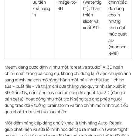
ưu tiên
image-to-
(watertig
chính xác
khả năng
3D
ht), thân
đủ dùng
in
thiện
cho in
slicer và
nhưng
xuất STL
chưa đạt
mức quét
3D
(scanner-
level)
Meshy đang được định vị như một “creative studio” AI 3D hoàn
chỉnh nhất trong ba công cụ, không chỉ dừng lại ở việc chuyển ảnh
sang mesh mà còn mở rộng thành một hệ sinh thái tạo – chỉnh
sửa – xuất file – và thậm chí đưa thẳng vào quy trình sản xuất in
3D. Gần đây, nền tảng này còn bổ sung AI agent tạo 3D (đang ở
bản beta), hoạt động như một trợ lý sáng tạo cho phép người
dùng trao đổi ý tưởng, brainstorm và tinh chỉnh mô hình trực tiếp
qua chat trước khi tạo sản phẩm.
Một điểm nâng cấp đáng chú ý khác là tính năng Auto-Repair,
giúp phát hiện và sửa lỗi hình học để tạo ra mesh kín (watertight
mesh) — yếu tố quan trọng để đảm bảo mô hình có thể in 3D. Đây