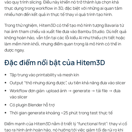
vào quy trình slicing. Điều này khiến nó trở thành lựa chọn khá
thực dụng trong workflow in 3D, đặc biệt với những ai quan tâm
nhiều hơn đến kết quả in thực tế thay vì quá trình tạo hình.
Trong thử nghiệm, Hitem3D có thể tạo mô hình tượng Bavaria từ
hai ảnh tham chiếu và xuất file đưa vào Bambu Studio. Dù kết quả
không hoàn hảo, vẫn tồn tại các lỗi kiểu AI như thiếu chi tiết hoặc
làm mềm hình khối, nhưng điểm quan trọng là mô hình có thể in
được ngay.
Đặc điểm nổi bật của Hitem3D
Tập trung vào printability và mesh kín
Output “thô nhưng dùng được”, ưu tiên khả năng đưa vào slicer
Workflow đơn giản: upload ảnh → generate → tải file → đưa
vào slicer
Có plugin Blender hỗ trợ
Thời gian generate khoảng ~25 phút trong test thực tế
Điểm mạnh của Hitem3D nằm ở triết lý “functional first”: thay vì cố
tạo ra hình ảnh hoàn hảo, nó hướng tới việc giảm tối đa rủi ro khi