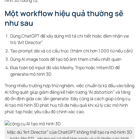
hình 3D tương tự.
Một workflow hiệu quả thường sẽ
như sau
Dùng ChatGPT để xây dựng mô tả chi tiết hoặc đảm nhận vai
trò “Art Director”
Tạo prompt dài và có cấu trúc (thậm chí hơn 1.000 từ nếu cần)
Dùng AI image tools để tạo bộ ảnh tham chiếu nhất quán
Đưa toàn bộ input đó vào Meshy, Tripo hoặc Hitem3D để
generate mô hình 3D
Trong nhiều trường hợp thử nghiệm, việc chuẩn bị kỹ đầu vào bằng
AI tổng quát giúp giảm đáng kể hiện tượng “AI distortion” và tăng
độ ổn định giữa các lần generate. Đây cũng là cách giúp công cụ
AI tạo mô hình 3D phát huy tối đa hiệu quả khi xử lý các mô hình
phức tạp hoặc yêu cầu độ chính xác cao.
Mặc dù “Art Director” của ChatGPT không thể tạo ra mô hình 3D
hoặc file STL, nhưng nó có thể làm sạch và cải thiện các hình