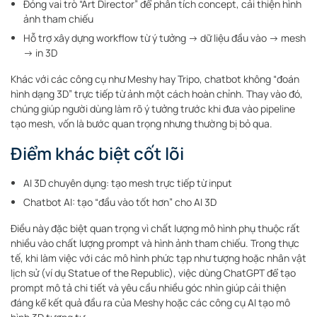
Đóng vai trò “Art Director” để phân tích concept, cải thiện hình
ảnh tham chiếu
Hỗ trợ xây dựng workflow từ ý tưởng → dữ liệu đầu vào → mesh
→ in 3D
Khác với các công cụ như Meshy hay Tripo, chatbot không “đoán
hình dạng 3D” trực tiếp từ ảnh một cách hoàn chỉnh. Thay vào đó,
chúng giúp người dùng làm rõ ý tưởng trước khi đưa vào pipeline
tạo mesh, vốn là bước quan trọng nhưng thường bị bỏ qua.
Điểm khác biệt cốt lõi
AI 3D chuyên dụng: tạo mesh trực tiếp từ input
Chatbot AI: tạo “đầu vào tốt hơn” cho AI 3D
Điều này đặc biệt quan trọng vì chất lượng mô hình phụ thuộc rất
nhiều vào chất lượng prompt và hình ảnh tham chiếu. Trong thực
tế, khi làm việc với các mô hình phức tạp như tượng hoặc nhân vật
lịch sử (ví dụ Statue of the Republic), việc dùng ChatGPT để tạo
prompt mô tả chi tiết và yêu cầu nhiều góc nhìn giúp cải thiện
đáng kể kết quả đầu ra của Meshy hoặc các công cụ AI tạo mô