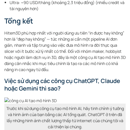
Ultra: ~90 USD/tháng (khoảng 2,3 triệu đồng) (nhiều credit và
tài nguyên hơn)
Tổng kết
Hitem3D phù hợp nhất với người dùng ưu tiên “in được hay không”
hơn là “đẹp hay không” — tức những ai cần một pipeline AI đơn
giản, nhanh và tập trung vào việc đưa mô hình ra đời thực qua
slicer với ít bước xử lý nhất có thể. Đối với nhóm maker, hobbyist
hoặc người làm dịch vụ in 3D, đây là một công cụ AI tạo mô hình 3D
đáng cân nhắc khi mục tiêu chính là tạo ra các mô hình có khả
năng in cao ngay từ đầu.
Việc sử dụng các công cụ ChatGPT, Claude
hoặc Gemini thì sao?
Trước khi sử dụng công cụ tạo mô hình AI, hãy tinh chỉnh ý tưởng
và hình ảnh của bạn bằng các AI tổng quát. ChatGPT ở trên đã
lấy những hình ảnh chất lượng thấp từ internet của chúng tôi và
cải thiện lại chúng.