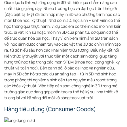
Giáo dục là lĩnh vực ứng dụng in 3D rất hiệu quả nhằm nâng cao
chất lượng giảng dạy. Nhiều trường học và đại học trên thế giới
(đặc biệt tại Mỹ) đã tích hợp máy in 3D vào chương trình học các
môn khoa học, kỹ thuật
. Nhờ có in 3D, học sinh – sinh viên có thể
học thông qua thực hành: ví dụ các em có thể in các mô hình kiến
trúc, di vật lịch sử hoặc mô hình 3D của phân tử, cơ quan cơ thể
để trực quan hóa bài học
. Thay vì chỉ xem hình ảnh 2D trên sách
vở, học sinh được chạm tay vào các vật thể 3D do chính mình tạo
ra, từ đó hiểu sâu hơn các khái niệm trừu tượng. Điều này kết nối
kiến thức lý thuyết với thực tiễn một cách sinh động, giúp tăng
hứng thú học tập trong các môn STEM (khoa học, công nghệ, kỹ
thuật và toán học)
. Bên cạnh đó, ở bậc đại học và nghiên cứu,
máy in 3D còn hỗ trợ các dự án sáng tạo – từ in 3D mô sinh học
trong phòng thí nghiệm y sinh đến tạo nguyên mẫu robot trong
các khóa kỹ thuật. Việc tiếp cận sớm công nghệ in 3D trong môi
trường giáo dục đang góp phần tạo ra thế hệ kỹ sư, nhà thiết kế
tương lai với kỹ năng đổi mới và sáng tạo vượt trội.
Hàng tiêu dùng (Consumer Goods)