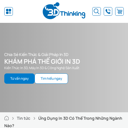
Chia Sẻ Kiến Thức & Giải Pháp In 3D
KHÁM PHÁ THẾ GIỚI IN 3D
Kiến Thức In 3D, Máy In 3D & Công Nghệ Sản Xuất
Tư vấn ngay
Tìm hiểu ngay
Tin tức
Ứng Dụng In 3D Có Thể Trong Những Ngành
Nào?