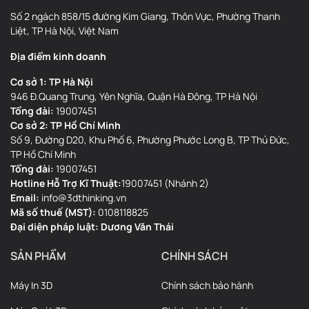
Số 2 ngách 858/15 đường Kim Giang, Thôn Vực, Phường Thanh
Liệt, TP Hà Nội, Việt Nam
Địa điểm kinh doanh
Cơ sở 1: TP Hà Nội
946 Đ.Quang Trung, Yên Nghĩa, Quận Hà Đông, TP Hà Nội
Tổng đài:
19007451
Cơ sở 2: TP Hồ Chí Minh
Số 9, Đường D20, Khu Phố 6, Phường Phước Long B, TP Thủ Đức,
TP Hồ Chí Minh
Tổng đài:
19007451
Hotline Hỗ Trợ Kĩ Thuật:
19007451 (Nhánh 2)
Email:
info@3dthinking.vn
Mã số thuế (MST):
0108118825
Đại diện pháp luật: Dương Văn Thái
SẢN PHẨM
CHÍNH SÁCH
Máy In 3D
Chính sách bảo hành