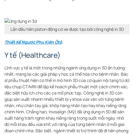
Lần đầu tiên piston động cơ xe được tạo bởi công nghệ in 3D
Thiết Kế Ngược Phụ Kiện Ôtô
Y tế (Healthcare)
Lĩnh vực y tế là một trong những ngành ứng dụng in 3D ấn tượng
nhất, mang lại các giải pháp y học cá thể hóa cho bệnh nhân. Bác
sĩ phẫu thuật hiện có thể in mô hình 3D của cơ quan nội tạng từ dữ
liệu chụp CT/MRI để lập kế hoạch phẫu thuật một cách chính xác,
đặc biệt hữu ích cho các ca mổ phức tạp. Công nghệ in 3D còn
giúp sản xuất nhanh nhiều thiết bị y khoa vừa vặn với từng bệnh
nhân, như chân tay giả, khớp háng nhân tạo hay khay niềng răng
chỉnh hình. Chẳng hạn, Invisalign (Mỹ) đã ứng dụng in 3D để sản
xuất hàng trăm nghìn khay niềng răng trong suốt mỗi ngày, nhờ
đó mỗi khay đều vừa khít với răng của từng bệnh nhân ở mỗi giai
đoạn chỉnh nha. Đặc biệt, ngành thiết bị trợ thính đã đi tiên phong