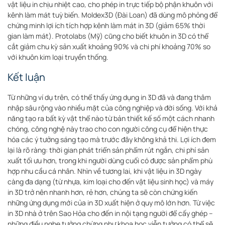
vật liệu in chịu nhiệt cao, cho phép in trực tiếp bộ phận khuôn với
kênh làm mát tuỳ biến
. Moldex3D (Đài Loan) đã dùng mô phỏng để
chứng minh lợi ích tích hợp kênh làm mát in 3D (giảm 65% thời
gian làm mát)
. Protolabs (Mỹ) cũng cho biết khuôn in 3D có thể
cắt giảm chu kỳ sản xuất khoảng 90% và chi phí khoảng 70% so
với khuôn kim loại truyền thống
.
Kết luận
Từ những ví dụ trên, có thể thấy ứng dụng in 3D đã và đang thâm
nhập sâu rộng vào nhiều mặt của công nghiệp và đời sống. Với khả
năng tạo ra bất kỳ vật thể nào từ bản thiết kế số một cách nhanh
chóng, công nghệ này trao cho con người công cụ để hiện thực
hóa các ý tưởng sáng tạo mà trước đây không khả thi. Lợi ích đem
lại là rõ ràng: thời gian phát triển sản phẩm rút ngắn, chi phí sản
xuất tối ưu hơn, trong khi người dùng cuối có được sản phẩm phù
hợp nhu cầu cá nhân. Nhìn về tương lai, khi vật liệu in 3D ngày
càng đa dạng (từ nhựa, kim loại cho đến vật liệu sinh học) và máy
in 3D trở nên nhanh hơn, rẻ hơn, chúng ta sẽ còn chứng kiến
những ứng dụng mới của in 3D xuất hiện ở quy mô lớn hơn. Từ việc
in 3D nhà ở trên Sao Hỏa cho đến in nội tạng người để cấy ghép –
những điều nghe tưởng chừng như khoa học viễn tưởng có thể sẽ