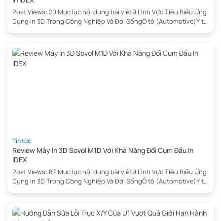
Post Views: 20 Mục lục nội dung bài viết9 Lĩnh Vực Tiêu Biểu Ứng
Dụng In 3D Trong Công Nghiệp Và Đời SốngÔ tô (Automotive)Y tế
(Healthcare)Hàng không vũ trụ (Aerospace)Xây dựng
(Construction)Giáo dục (Education)Hàng tiêu dùng (Consumer
Goods)Thời trang (Fashion)Sản xuất công nghiệp
(Manufacturing)Ứng dụng in 3D trong khuôn mẫuKết luậnMáy In
3D FDM […]
Tin tức
Review Máy In 3D Sovol M1D Với Khả Năng Đổi Cụm Đầu In
IDEX
Post Views: 87 Mục lục nội dung bài viết9 Lĩnh Vực Tiêu Biểu Ứng
Dụng In 3D Trong Công Nghiệp Và Đời SốngÔ tô (Automotive)Y tế
(Healthcare)Hàng không vũ trụ (Aerospace)Xây dựng
(Construction)Giáo dục (Education)Hàng tiêu dùng (Consumer
Goods)Thời trang (Fashion)Sản xuất công nghiệp
(Manufacturing)Ứng dụng in 3D trong khuôn mẫuKết luậnMáy In