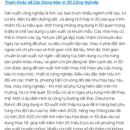
Tham Khảo Về Các Dòng Máy In 3D Công Nghiệp
Sản xuất công nghiệp là lĩnh vực bao trùm nhiều ngành chế tạo, từ
cơ khí, điện tử đến đường sắt, và đang tích hợp in 3D vào quy trình
nhằm tối ưu hiệu quả. Một trong những ứng dụng in 3D quan trọng
ở đây là chế tạo dụng cụ sản xuất và khuôn mẫu. Các nhà máy có
thể in nhanh các jig, fixture (đồ gá lắp) hoặc thậm chí khuôn đúc
ngay tại xưởng để phục vụ dây chuyền lắp ráp, thay vì phải đặt làm
ngoài với chi phí cao và thời gian chờ đợi lâu
. Nhờ đó, thời gian
chuẩn bị sản xuất rút ngắn, dễ dàng tùy biến dụng cụ cho từng
sản phẩm khác nhau, và giảm chi phí đáng kể. Bên cạnh đó, in 3D
còn được dùng để sản xuất linh kiện thay thế theo yêu cầu trong
bảo trì máy móc, thiết bị công nghiệp. Điều này đặc biệt hữu ích
đối với các thiết bị, phương tiện có vòng đời dài như máy bay, tàu
hỏa, máy công nghiệp – khi một số phụ tùng hiếm dần trên thị
trường, ta có thể quét 3D mẫu cũ và in ngay phụ tùng mới để thay
thế. Một ví dụ điển hình là công ty Đường sắt Đức (Deutsche
Bahn) đã ứng dụng in 3D suốt một thập kỷ qua để in hàng loạt phụ
tùng cho đội tàu của họ. Đến năm 2025, hãng này thông báo đã
có hơn 200.000 chi tiết linh kiện tàu hỏa được in 3D đưa vào sử
dụng thực tế, giúp tiết kiệm trên 20 triệu Euro so với phương thức
sản xuất truyền thống
. Nhiều chi tiết trong số đó thậm chí không