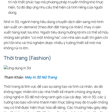
trí nội thất phức tạp mà phương pháp truyền thống khó thực
hiện, từ đó đáp ứng nhu cầu thể hiện cá tính riêng của người
dùng
.
Nhờ in 3D, ngành hàng tiêu dùng chuyển dịch dần sang mô hình
sản xuất on-demand (theo đơn đặt hàng cá nhân) thay vì sản
xuất hàng loạt lưu kho. Người tiêu dùng hưởng lợi khi có thể sở hữu
những sản phẩm “có một không hai”, còn nhà sản xuất thì giảm chi
phí tồn kho và thử nghiệm được nhiều ý tưởng thiết kế mới mà
không rủi ro lớn.
Thời trang (Fashion)
Tham Khảo:
Máy In 3D Nữ Trang
Thời trang là lĩnh vực đề cao sự sáng tạo và tính cá nhân, do đó
không ngạc nhiên khi các nhà thiết kế nhanh chóng ứng dụng
công nghệ in 3D để mở rộng ranh giới của cái đẹp. Với in 3D, các ý
tưởng táo bạo vốn khó thành hiện thực bằng may đo truyền thống
nay có thể được hiện thực hóa dễ dàng. Các thương hiệu giày dép