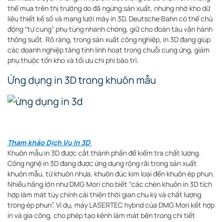
thể mua trên thị trường do đã ngừng sản xuất, nhưng nhờ kho dữ
liệu thiết kế số và mạng lưới máy in 3D, Deutsche Bahn có thể chủ
động “tự cung” phụ tùng nhanh chóng, giữ cho đoàn tàu vận hành
thông suốt. Rõ ràng, trong sản xuất công nghiệp, in 3D đang giúp
các doanh nghiệp tăng tính linh hoạt trong chuỗi cung ứng, giảm
phụ thuộc tồn kho và tối ưu chi phí bảo trì.
Ứng dụng in 3D trong khuôn mẫu
Tham khảo Dịch Vụ In 3D
Khuôn mẫu in 3D được cắt thành phần để kiểm tra chất lượng.
Công nghệ in 3D đang được ứng dụng rộng rãi trong sản xuất
khuôn mẫu, từ khuôn nhựa, khuôn đúc kim loại đến khuôn ép phun.
Nhiều hãng lớn như DMG Mori cho biết “các chèn khuôn in 3D tích
hợp làm mát tùy chỉnh cải thiện thời gian chu kỳ và chất lượng
trong ép phun”
. Ví dụ, máy LASERTEC hybrid của DMG Mori kết hợp
in và gia công, cho phép tạo kênh làm mát bên trong chi tiết