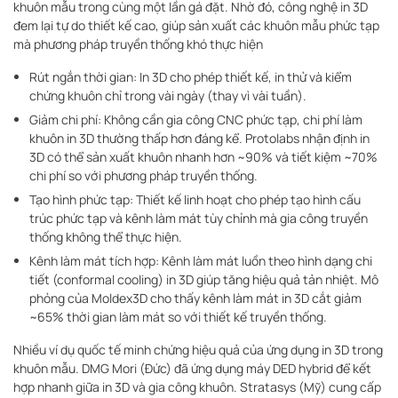
khuôn mẫu trong cùng một lần gá đặt
. Nhờ đó, công nghệ in 3D
đem lại tự do thiết kế cao, giúp sản xuất các khuôn mẫu phức tạp
mà phương pháp truyền thống khó thực hiện
Rút ngắn thời gian: In 3D cho phép thiết kế, in thử và kiểm
chứng khuôn chỉ trong vài ngày (thay vì vài tuần)
.
Giảm chi phí: Không cần gia công CNC phức tạp, chi phí làm
khuôn in 3D thường thấp hơn đáng kể. Protolabs nhận định in
3D có thể sản xuất khuôn nhanh hơn ~90% và tiết kiệm ~70%
chi phí so với phương pháp truyền thống
.
Tạo hình phức tạp: Thiết kế linh hoạt cho phép tạo hình cấu
trúc phức tạp và kênh làm mát tùy chỉnh mà gia công truyền
thống không thể thực hiện
.
Kênh làm mát tích hợp: Kênh làm mát luồn theo hình dạng chi
tiết (conformal cooling) in 3D giúp tăng hiệu quả tản nhiệt. Mô
phỏng của Moldex3D cho thấy kênh làm mát in 3D cắt giảm
~65% thời gian làm mát so với thiết kế truyền thống
.
Nhiều ví dụ quốc tế minh chứng hiệu quả của ứng dụng in 3D trong
khuôn mẫu. DMG Mori (Đức) đã ứng dụng máy DED hybrid để kết
hợp nhanh giữa in 3D và gia công khuôn
. Stratasys (Mỹ) cung cấp