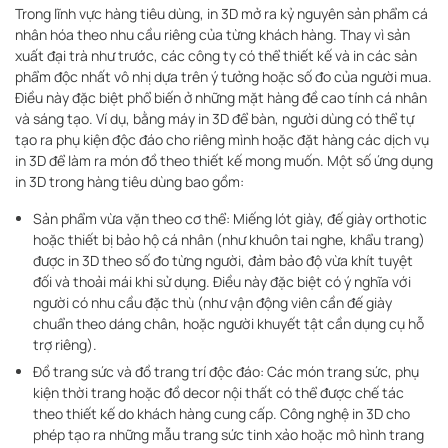
Trong lĩnh vực hàng tiêu dùng, in 3D mở ra kỷ nguyên sản phẩm cá
nhân hóa theo nhu cầu riêng của từng khách hàng. Thay vì sản
xuất đại trà như trước, các công ty có thể thiết kế và in các sản
phẩm độc nhất vô nhị dựa trên ý tưởng hoặc số đo của người mua.
Điều này đặc biệt phổ biến ở những mặt hàng đề cao tính cá nhân
và sáng tạo. Ví dụ, bằng máy in 3D để bàn, người dùng có thể tự
tạo ra phụ kiện độc đáo cho riêng mình hoặc đặt hàng các dịch vụ
in 3D để làm ra món đồ theo thiết kế mong muốn. Một số ứng dụng
in 3D trong hàng tiêu dùng bao gồm:
Sản phẩm vừa vặn theo cơ thể: Miếng lót giày, đế giày orthotic
hoặc thiết bị bảo hộ cá nhân (như khuôn tai nghe, khẩu trang)
được in 3D theo số đo từng người, đảm bảo độ vừa khít tuyệt
đối và thoải mái khi sử dụng
. Điều này đặc biệt có ý nghĩa với
người có nhu cầu đặc thù (như vận động viên cần đế giày
chuẩn theo dáng chân, hoặc người khuyết tật cần dụng cụ hỗ
trợ riêng).
Đồ trang sức và đồ trang trí độc đáo: Các món trang sức, phụ
kiện thời trang hoặc đồ decor nội thất có thể được chế tác
theo thiết kế do khách hàng cung cấp. Công nghệ in 3D cho
phép tạo ra những mẫu trang sức tinh xảo hoặc mô hình trang