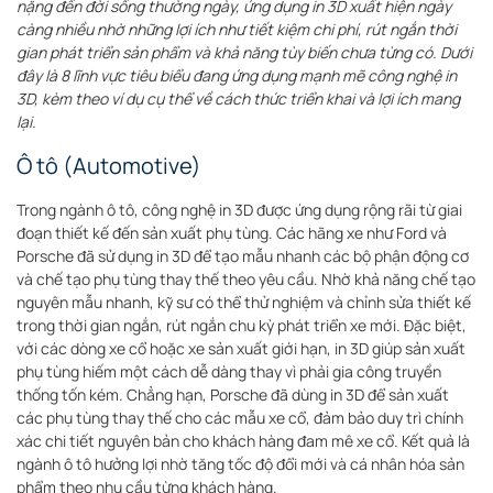
nặng đến đời sống thường ngày, ứng dụng in 3D xuất hiện ngày
càng nhiều nhờ những lợi ích như tiết kiệm chi phí, rút ngắn thời
gian phát triển sản phẩm và khả năng tùy biến chưa từng có. Dưới
đây là 8 lĩnh vực tiêu biểu đang ứng dụng mạnh mẽ công nghệ in
3D, kèm theo ví dụ cụ thể về cách thức triển khai và lợi ích mang
lại.
Ô tô (Automotive)
Trong ngành ô tô, công nghệ in 3D được ứng dụng rộng rãi từ giai
đoạn thiết kế đến sản xuất phụ tùng. Các hãng xe như Ford và
Porsche đã sử dụng in 3D để tạo mẫu nhanh các bộ phận động cơ
và chế tạo phụ tùng thay thế theo yêu cầu. Nhờ khả năng chế tạo
nguyên mẫu nhanh, kỹ sư có thể thử nghiệm và chỉnh sửa thiết kế
trong thời gian ngắn, rút ngắn chu kỳ phát triển xe mới. Đặc biệt,
với các dòng xe cổ hoặc xe sản xuất giới hạn, in 3D giúp sản xuất
phụ tùng hiếm một cách dễ dàng thay vì phải gia công truyền
thống tốn kém. Chẳng hạn, Porsche đã dùng in 3D để sản xuất
các phụ tùng thay thế cho các mẫu xe cổ, đảm bảo duy trì chính
xác chi tiết nguyên bản cho khách hàng đam mê xe cổ
. Kết quả là
ngành ô tô hưởng lợi nhờ tăng tốc độ đổi mới và cá nhân hóa sản
phẩm theo nhu cầu từng khách hàng
.