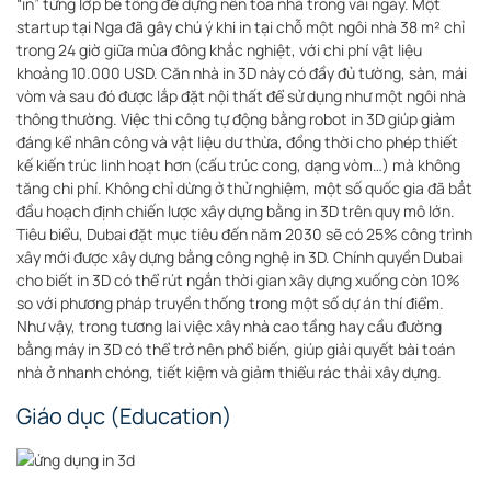
“in” từng lớp bê tông để dựng nên tòa nhà trong vài ngày. Một
startup tại Nga đã gây chú ý khi in tại chỗ một ngôi nhà 38 m² chỉ
trong 24 giờ giữa mùa đông khắc nghiệt, với chi phí vật liệu
khoảng 10.000 USD
. Căn nhà in 3D này có đầy đủ tường, sàn, mái
vòm và sau đó được lắp đặt nội thất để sử dụng như một ngôi nhà
thông thường. Việc thi công tự động bằng robot in 3D giúp giảm
đáng kể nhân công và vật liệu dư thừa, đồng thời cho phép thiết
kế kiến trúc linh hoạt hơn (cấu trúc cong, dạng vòm…) mà không
tăng chi phí. Không chỉ dừng ở thử nghiệm, một số quốc gia đã bắt
đầu hoạch định chiến lược xây dựng bằng in 3D trên quy mô lớn.
Tiêu biểu, Dubai đặt mục tiêu đến năm 2030 sẽ có 25% công trình
xây mới được xây dựng bằng công nghệ in 3D
. Chính quyền Dubai
cho biết in 3D có thể rút ngắn thời gian xây dựng xuống còn 10%
so với phương pháp truyền thống trong một số dự án thí điểm
.
Như vậy, trong tương lai việc xây nhà cao tầng hay cầu đường
bằng máy in 3D có thể trở nên phổ biến, giúp giải quyết bài toán
nhà ở nhanh chóng, tiết kiệm và giảm thiểu rác thải xây dựng.
Giáo dục (Education)