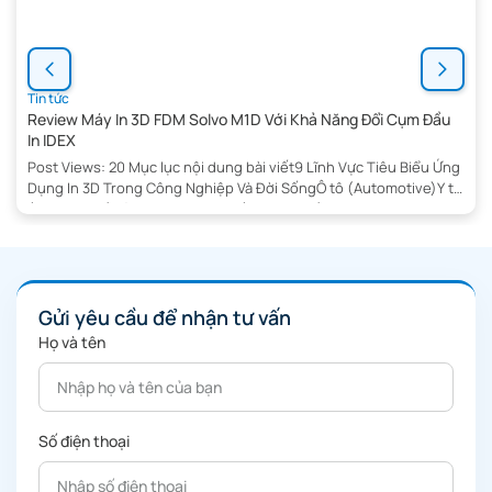
Tin tức
Review Máy In 3D FDM Solvo M1D Với Khả Năng Đổi Cụm Đầu
In IDEX
Post Views: 20 Mục lục nội dung bài viết9 Lĩnh Vực Tiêu Biểu Ứng
Dụng In 3D Trong Công Nghiệp Và Đời SốngÔ tô (Automotive)Y tế
(Healthcare)Hàng không vũ trụ (Aerospace)Xây dựng
(Construction)Giáo dục (Education)Hàng tiêu dùng (Consumer
Goods)Thời trang (Fashion)Sản xuất công nghiệp
(Manufacturing)Ứng dụng in 3D trong khuôn mẫuKết luậnMáy In
3D FDM […]
Gửi yêu cầu để nhận tư vấn
Họ và tên
Số điện thoại