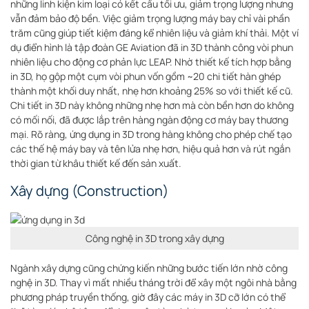
những linh kiện kim loại có kết cấu tối ưu, giảm trọng lượng nhưng
vẫn đảm bảo độ bền
. Việc giảm trọng lượng máy bay chỉ vài phần
trăm cũng giúp tiết kiệm đáng kể nhiên liệu và giảm khí thải. Một ví
dụ điển hình là tập đoàn GE Aviation đã in 3D thành công vòi phun
nhiên liệu cho động cơ phản lực LEAP. Nhờ thiết kế tích hợp bằng
in 3D, họ gộp một cụm vòi phun vốn gồm ~20 chi tiết hàn ghép
thành một khối duy nhất, nhẹ hơn khoảng 25% so với thiết kế cũ
.
Chi tiết in 3D này không những nhẹ hơn mà còn bền hơn do không
có mối nối, đã được lắp trên hàng ngàn động cơ máy bay thương
mại. Rõ ràng, ứng dụng in 3D trong hàng không cho phép chế tạo
các thế hệ máy bay và tên lửa nhẹ hơn, hiệu quả hơn và rút ngắn
thời gian từ khâu thiết kế đến sản xuất.
Xây dựng (Construction)
Công nghệ in 3D trong xây dựng
Ngành xây dựng cũng chứng kiến những bước tiến lớn nhờ công
nghệ in 3D. Thay vì mất nhiều tháng trời để xây một ngôi nhà bằng
phương pháp truyền thống, giờ đây các máy in 3D cỡ lớn có thể