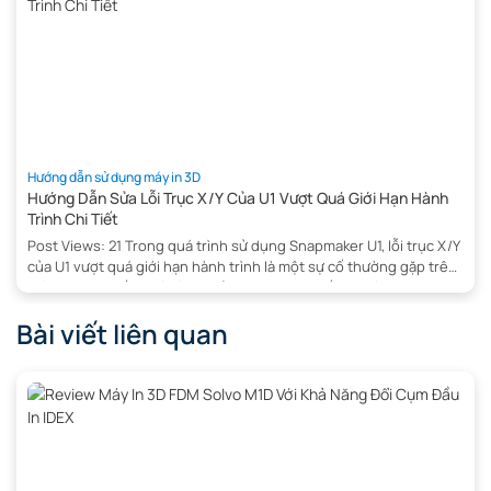
3D Sovol […]
Hướng dẫn sử dụng máy in 3D
Hướng Dẫn Sửa Lỗi Trục X/Y Của U1 Vượt Quá Giới Hạn Hành
Trình Chi Tiết
Post Views: 21 Trong quá trình sử dụng Snapmaker U1, lỗi trục X/Y
của U1 vượt quá giới hạn hành trình là một sự cố thường gặp trên
máy in 3D , khiến quá trình khởi động hoặc in ấn bị gián đoạn.
Nguyên nhân có thể đến từ cảm biến, cơ cấu truyền động hoặc
Bài viết liên quan
[…]