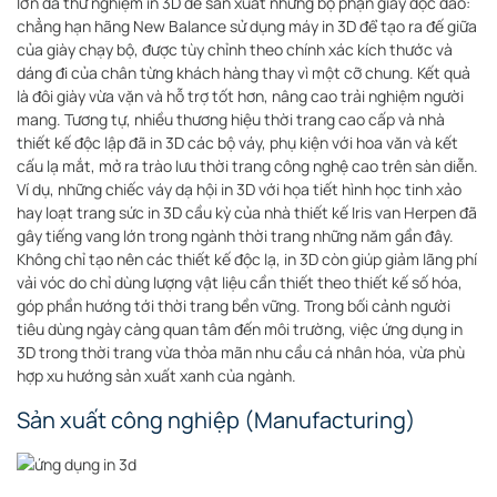
lớn đã thử nghiệm in 3D để sản xuất những bộ phận giày độc đáo:
chẳng hạn hãng New Balance sử dụng máy in 3D để tạo ra đế giữa
của giày chạy bộ, được tùy chỉnh theo chính xác kích thước và
dáng đi của chân từng khách hàng thay vì một cỡ chung
. Kết quả
là đôi giày vừa vặn và hỗ trợ tốt hơn, nâng cao trải nghiệm người
mang. Tương tự, nhiều thương hiệu thời trang cao cấp và nhà
thiết kế độc lập đã in 3D các bộ váy, phụ kiện với hoa văn và kết
cấu lạ mắt, mở ra trào lưu thời trang công nghệ cao trên sàn diễn.
Ví dụ, những chiếc váy dạ hội in 3D với họa tiết hình học tinh xảo
hay loạt trang sức in 3D cầu kỳ của nhà thiết kế Iris van Herpen đã
gây tiếng vang lớn trong ngành thời trang những năm gần đây.
Không chỉ tạo nên các thiết kế độc lạ, in 3D còn giúp giảm lãng phí
vải vóc do chỉ dùng lượng vật liệu cần thiết theo thiết kế số hóa,
góp phần hướng tới thời trang bền vững
. Trong bối cảnh người
tiêu dùng ngày càng quan tâm đến môi trường, việc ứng dụng in
3D trong thời trang vừa thỏa mãn nhu cầu cá nhân hóa, vừa phù
hợp xu hướng sản xuất xanh của ngành.
Sản xuất công nghiệp (Manufacturing)