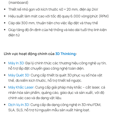
(mainboard)
Thiết kế nhỏ gọn với kích thước 40 × 20 mm, điện áp 24V
Hiệu suất làm mát cao với tốc độ quay 6.000 vòng/phút (RPM)
Cáp dài 300 mm, thuận tiện cho việc lắp đặt và thay thế
Giúp tăng độ ổn định của hệ thống và kéo dài tuổi thọ linh kiện
điện tử
Lĩnh vực hoạt động chính của
3D Thinking
:
Máy In 3D
: Đại lý chính thức các thương hiệu công nghệ uy tín,
hỗ trợ lắp đặt chuyển giao công nghệ toàn diện.
Máy Quét 3D
: Cung cấp thiết bị quét 3D phục vụ số hóa vật
thể, đo kiểm kích thước, hỗ trợ thiết kế ngược.
Máy Khắc Laser
: Cung cấp giải pháp máy khắc – cắt laser, cá
nhân hóa sản phẩm, quảng cáo, giáo dục và sản xuất, với độ
chính xác cao và đa dạng vật liệu.
Dịch Vụ In 3D
: Cung cấp đa dạng công nghệ in 3D như FDM,
SLA, SLS, hỗ trợ từ nguyên mẫu sản xuất hàng loạt.