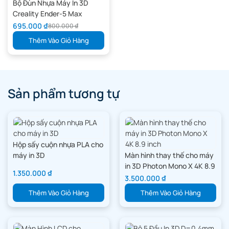
Bộ Đùn Nhựa Máy In 3D
Creality Ender-5 Max
695.000
₫
800.000
₫
Thêm Vào Giỏ Hàng
Sản phẩm tương tự
Hộp sấy cuộn nhựa PLA cho
máy in 3D
Màn hình thay thế cho máy
in 3D Photon Mono X 4K 8.9
1.350.000
₫
inch
3.500.000
₫
Thêm Vào Giỏ Hàng
Thêm Vào Giỏ Hàng