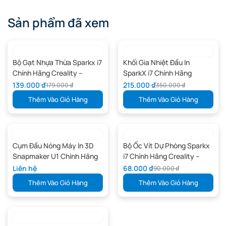
Sản phẩm đã xem
Bộ Gạt Nhựa Thừa Sparkx i7
Khối Gia Nhiệt Đầu In
Chính Hãng Creality –
SparkX i7 Chính Hãng
4004010308
Creality – 4004060038
139.000
₫
215.000
₫
179.000
₫
350.000
₫
Thêm Vào Giỏ Hàng
Thêm Vào Giỏ Hàng
Cụm Đầu Nóng Máy In 3D
Bộ Ốc Vít Dự Phòng Sparkx
Snapmaker U1 Chính Hãng
i7 Chính Hãng Creality –
4006020034
Liên hệ
68.000
₫
90.000
₫
Thêm Vào Giỏ Hàng
Thêm Vào Giỏ Hàng