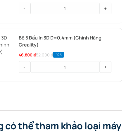
-
+
Nhựa
In
3D
Bộ 5 Đầu In 3D D=0.4mm (Chính Hãng
FDM
Creality)
Creality
46.800
₫
52.000
₫
-10%
PETG
-
+
Bộ
5
Đầu
In
3D
D=0.4mm
(Chính
g có thể tham khảo loại máy
Hãng