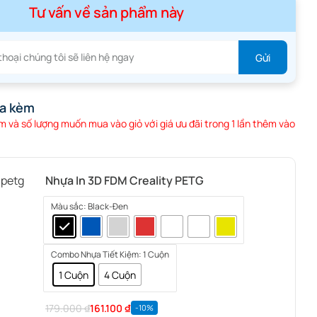
Tư vấn về sản phẩm này
a kèm
 và số lượng muốn mua vào giỏ với giá ưu đãi trong 1 lần thêm vào
Nhựa In 3D FDM Creality PETG
Màu sắc
: Black-Đen
Combo Nhựa Tiết Kiệm
: 1 Cuộn
1 Cuộn
4 Cuộn
179.000
₫
161.100
₫
-10%