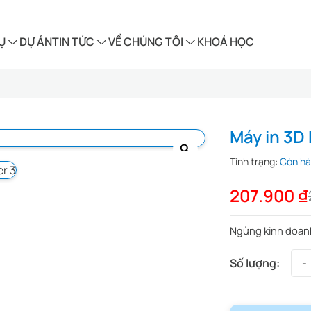
Ụ
DỰ ÁN
TIN TỨC
VỀ CHÚNG TÔI
KHOÁ HỌC
Máy in 3D
Tình trạng:
Còn h
207.900
₫
Ngừng kinh doan