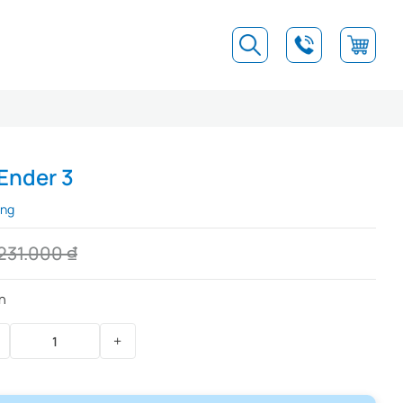
 Ender 3
àng
231.000
₫
h