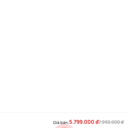
5.799.000
₫
7.990.000
₫