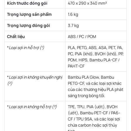
Kích thước đóng gói
470 x 290 x 340 mm³
Trọng lượng sản phẩm
1.6 kg
Trọng lượng đóng gói
3.7 kg
Chất liệu
ABS / PC / POM
*
Loại sợi in hỗ trợ (¹)
PLA, PETG, ABS, ASA, PET, PA,
PC, PVA (khô), BVOH (khô), PP,
POM, HIPS, Bambu PLA-CF /
PAHT-CF
*
Loại sợi in không khuyến nghị
Bambu PLA Glow, Bambu
(²)
PETG-CF, và các loại sợi khác
của các thương hiệu PLA phát
sáng trong bóng tối.
*
Loại sợi in không hỗ trợ (³)
TPE, TPU, PVA (ướt), BVOH
(ướt), Bambu PET-CF / PA6-
CF / TPU 95A, và các loại sợi
chứa carbon hoặc sợi thủy