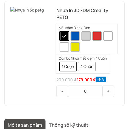
3D
Nhựa In 3D FDM Creality
Ender
PETG
PLA
Creality
Màu sắc
: Black-Đen
Combo Nhựa Tiết Kiệm
: 1 Cuộn
1 Cuộn
4 Cuộn
209.000
₫
179.000
₫
-14%
-
+
Nhựa
In
3D
FDM
Mô tả sản phẩm
Thông số kỹ thuật
Creality