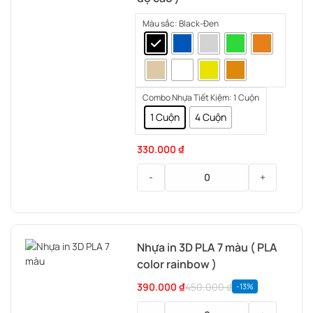
Màu sắc
: Black-Đen
Combo Nhựa Tiết Kiệm
: 1 Cuộn
1 Cuộn
4 Cuộn
330.000
₫
-
+
Nhựa
in
3d
Nhựa in 3D PLA 7 màu ( PLA
Creality
color rainbow )
Hyper
Series
390.000
₫
450.000
₫
-13%
PLA
(