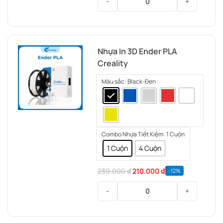
-
+
Nhựa
in
Nhựa
3d
in
tốc
3D
độ
Nhựa In 3D Ender PLA
PLA
cao
Creality
7
)
màu
Màu sắc
: Black-Đen
(
PLA
color
rainbow
)
Combo Nhựa Tiết Kiệm
: 1 Cuộn
1 Cuộn
4 Cuộn
239.000
₫
210.000
₫
-12%
-
+
Nhựa
In