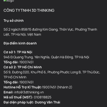
CÔNG TY TNHH 3D THINKING
Trụ sở chính
Số 2 ngách 858/15 đường Kim Giang, Thôn Vực, Phường Thanh
Liệt, TP Hà Nội, Việt Nam
Địa điểm kinh doanh
Cơ sở 1: TP Hà Nội
946 Đ.Quang Trung, Yên Nghĩa, Quận Hà Đông, TP Hà Nội
Tổng đài:
19007451
Cơ sở 2: TP Hồ Chí Minh
Số 9, Đường D20, Khu Phố 6, Phường Phước Long B, TP Thủ Đức,
TP Hồ Chí Minh
Tổng đài:
19007451
Hotline Hỗ Trợ Kĩ Thuật:
19007451 (Nhánh 2)
Email:
info@3dthinking.vn
Mã số thuế (MST):
0108118825
Đại diện pháp luật: Dương Văn Thái