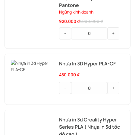
Pantone
Ngừng kinh doanh
920.000
₫
1.200.000
₫
-
+
Nhựa
In
3D
Nhựa In 3D Hyper PLA-CF
Anycubic
PLA
450.000
₫
Pantone
-
+
Nhựa
In
3D
Nhựa in 3d Creality Hyper
Hyper
Series PLA ( Nhựa in 3d tốc
PLA-
CF
độ cao )