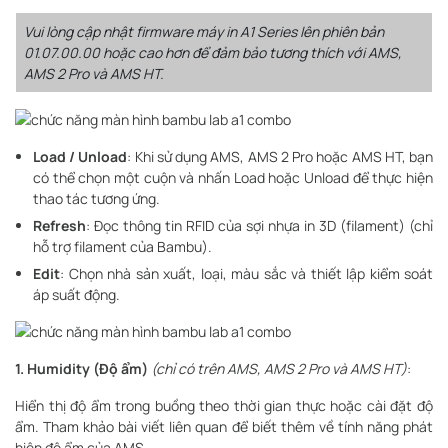
Vui lòng cập nhật firmware máy in A1 Series lên phiên bản
01.07.00.00 hoặc cao hơn để đảm bảo tương thích với AMS,
AMS 2 Pro và AMS HT.
Load / Unload
: Khi sử dụng AMS, AMS 2 Pro hoặc AMS HT, bạn
có thể chọn một cuộn và nhấn Load hoặc Unload để thực hiện
thao tác tương ứng.
Refresh
: Đọc thông tin RFID của sợi nhựa in 3D (filament) (chỉ
hỗ trợ filament của Bambu).
Edit
: Chọn nhà sản xuất, loại, màu sắc và thiết lập kiểm soát
áp suất động.
1. Humidity (Độ ẩm)
(chỉ có trên AMS, AMS 2 Pro và AMS HT)
:
Hiển thị độ ẩm trong buồng theo thời gian thực hoặc cài đặt độ
ẩm. Tham khảo bài viết liên quan để biết thêm về tính năng phát
hiện độ ẩm của AMS.