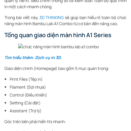
quản lý file in, điều chỉnh thông số và kiểm soát toàn bộ quá trình
in một cách nhanh chóng.
Trong bài viết này,
3D THINKING
sẽ giúp bạn hiểu rõ toàn bộ chức
năng màn hình Bambu Lab A1 Combo từ cơ bản đến nâng cao.
Tổng quan giao diện màn hình A1 Series
Tìm hiểu thêm: Dịch vụ in 3D.
Giao diện chính (Homepage) bao gồm 5 mục quan trọng:
Print Files (Tệp in)
Filament (Sợi nhựa)
Control (Điều khiển)
Setting (Cài đặt)
Assistant (Trợ lý)
Góc trên bên phải hiển thị nhanh: