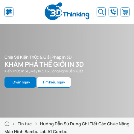
Chia Sẻ Kiến Thức & Giải Pháp In 3D
KHÁM PHÁ THẾ GIỚI IN 3D
Kiến Thức In 3D, Máy In 3D & Công Nghệ Sản Xuất
Tư vấn ngay
Tìm hiểu ngay
Tin tức
Hướng Dẫn Sử Dụng Chi Tiết Các Chức Năng
Màn Hình Bambu Lab A1 Combo