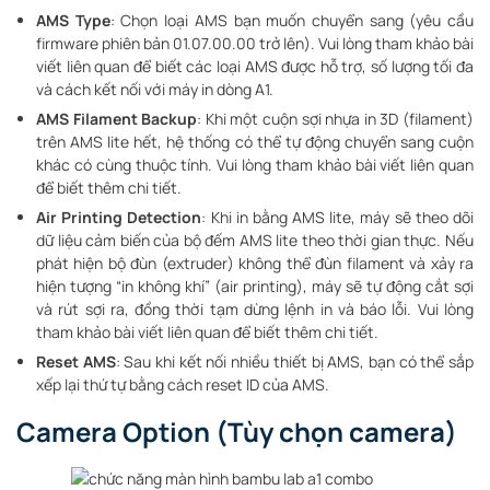
AMS Type
: Chọn loại AMS bạn muốn chuyển sang (yêu cầu
firmware phiên bản 01.07.00.00 trở lên). Vui lòng tham khảo bài
viết liên quan để biết các loại AMS được hỗ trợ, số lượng tối đa
và cách kết nối với máy in dòng A1.
AMS Filament Backup
: Khi một cuộn sợi nhựa in 3D (filament)
trên AMS lite hết, hệ thống có thể tự động chuyển sang cuộn
khác có cùng thuộc tính. Vui lòng tham khảo bài viết liên quan
để biết thêm chi tiết.
Air Printing Detection
: Khi in bằng AMS lite, máy sẽ theo dõi
dữ liệu cảm biến của bộ đếm AMS lite theo thời gian thực. Nếu
phát hiện bộ đùn (extruder) không thể đùn filament và xảy ra
hiện tượng “in không khí” (air printing), máy sẽ tự động cắt sợi
và rút sợi ra, đồng thời tạm dừng lệnh in và báo lỗi. Vui lòng
tham khảo bài viết liên quan để biết thêm chi tiết.
Reset AMS
: Sau khi kết nối nhiều thiết bị AMS, bạn có thể sắp
xếp lại thứ tự bằng cách reset ID của AMS.
Camera Option (Tùy chọn camera)