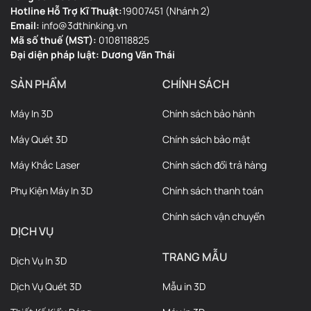
Hotline Hỗ Trợ Kĩ Thuật:
19007451 (Nhánh 2)
Email:
info@3dthinking.vn
Mã số thuế (MST):
0108118825
Đại diện pháp luật: Dương Văn Thái
SẢN PHẨM
CHÍNH SÁCH
Máy In 3D
Chính sách bảo hành
Máy Quét 3D
Chính sách bảo mật
Máy Khắc Laser
Chính sách đổi trả hàng
Phụ Kiện Máy In 3D
Chính sách thanh toán
Chính sách vận chuyển
DỊCH VỤ
TRANG MẪU
Dịch Vụ In 3D
Dịch Vụ Quét 3D
Mẫu in 3D