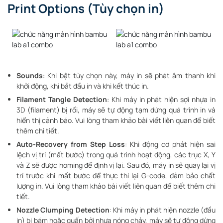
Print Options (Tùy chọn in)
Sounds
: Khi bật tùy chọn này, máy in sẽ phát âm thanh khi
khởi động, khi bắt đầu in và khi kết thúc in.
Filament Tangle Detection
: Khi máy in phát hiện sợi nhựa in
3D (filament) bị rối, máy sẽ tự động tạm dừng quá trình in và
hiển thị cảnh báo. Vui lòng tham khảo bài viết liên quan để biết
thêm chi tiết.
Auto-Recovery from Step Loss
: Khi động cơ phát hiện sai
lệch vị trí (mất bước) trong quá trình hoạt động, các trục X, Y
và Z sẽ được homing để định vị lại. Sau đó, máy in sẽ quay lại vị
trí trước khi mất bước để thực thi lại G-code, đảm bảo chất
lượng in. Vui lòng tham khảo bài viết liên quan để biết thêm chi
tiết.
Nozzle Clumping Detection
: Khi máy in phát hiện nozzle (đầu
in) bị bám hoặc quấn bởi nhựa nóng chảy, máy sẽ tự động dừng