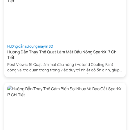
Hướng dẫn sử dụng máy in 3D
Hướng Dẫn Thay Thế Quạt Làm Mát Đầu Nóng SparkX i7 Chi
Tiết
Post Views: 16 Quạt làm mát đầu nóng (Hotend Cooling Fan)
đóng vai trò quan trọng trong việc duy trì nhiệt độ ổn định, giúp
đầu nóng hoạt động hiệu quả và đảm bảo chất lượng bản in 3D.
Khi quạt gặp sự cố hoặc hoạt động kém, việc thay thế kịp thời sẽ
giúp […]