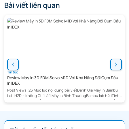
Bài viết liên quan
Flashforge Creator 5 lại […]
Tin tức
Review Máy In 3D FDM Solvo M1D Với Khả Năng Đổi Cụm Đầu
In IDEX
Post Views: 26 Mục lục nội dung bài viếtĐánh Giá Máy In Bambu
Lab H2D – Không Chỉ Là 1 Máy In Bình ThườngBambu lab h2dTính
năng nổi bậtHệ thống tự động hóa thông minhBambu labChiến
lược phát triểnMối quan hệ với cộng đồngMáy in 3dỨng dụng
trong thực tếTiềm năng trong tương laiMáy in […]