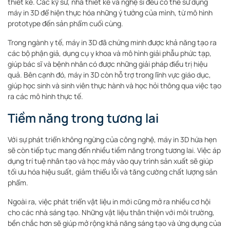
thiết kế. Các kỹ sư, nhà thiết kế và nghệ sĩ đều có thể sử dụng
máy in 3D để hiện thực hóa những ý tưởng của mình, từ mô hình
prototype đến sản phẩm cuối cùng.
Trong ngành y tế, máy in 3D đã chứng minh được khả năng tạo ra
các bộ phận giả, dụng cụ y khoa và mô hình giải phẫu phức tạp,
giúp bác sĩ và bệnh nhân có được những giải pháp điều trị hiệu
quả. Bên cạnh đó, máy in 3D còn hỗ trợ trong lĩnh vực giáo dục,
giúp học sinh và sinh viên thực hành và học hỏi thông qua việc tạo
ra các mô hình thực tế.
Tiềm năng trong tương lai
Với sự phát triển không ngừng của công nghệ, máy in 3D hứa hẹn
sẽ còn tiếp tục mang đến nhiều tiềm năng trong tương lai. Việc áp
dụng trí tuệ nhân tạo và học máy vào quy trình sản xuất sẽ giúp
tối ưu hóa hiệu suất, giảm thiểu lỗi và tăng cường chất lượng sản
phẩm.
Ngoài ra, việc phát triển vật liệu in mới cũng mở ra nhiều cơ hội
cho các nhà sáng tạo. Những vật liệu thân thiện với môi trường,
bền chắc hơn sẽ giúp mở rộng khả năng sáng tạo và ứng dụng của