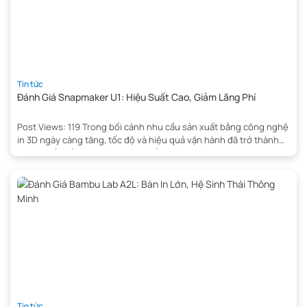
Tin tức
Đánh Giá Snapmaker U1: Hiệu Suất Cao, Giảm Lãng Phí
Post Views: 119 Trong bối cảnh nhu cầu sản xuất bằng công nghệ
in 3D ngày càng tăng, tốc độ và hiệu quả vận hành đã trở thành
những yếu tố quan trọng hàng đầu. Đánh giá Snapmaker U1 cho
thấy mẫu máy in 3D này được phát triển với mục tiêu tăng năng
suất, […]
Tin tức