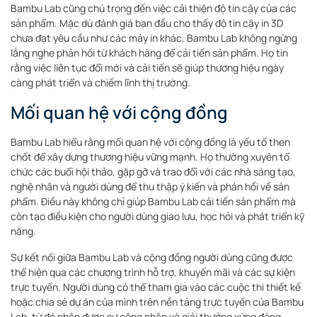
Bambu Lab cũng chú trọng đến việc cải thiện độ tin cậy của các
sản phẩm. Mặc dù đánh giá ban đầu cho thấy độ tin cậy in 3D
chưa đạt yêu cầu như các máy in khác, Bambu Lab không ngừng
lắng nghe phản hồi từ khách hàng để cải tiến sản phẩm. Họ tin
rằng việc liên tục đổi mới và cải tiến sẽ giúp thương hiệu ngày
càng phát triển và chiếm lĩnh thị trường.
Mối quan hệ với cộng đồng
Bambu Lab hiểu rằng mối quan hệ với cộng đồng là yếu tố then
chốt để xây dựng thương hiệu vững mạnh. Họ thường xuyên tổ
chức các buổi hội thảo, gặp gỡ và trao đổi với các nhà sáng tạo,
nghệ nhân và người dùng để thu thập ý kiến và phản hồi về sản
phẩm. Điều này không chỉ giúp Bambu Lab cải tiến sản phẩm mà
còn tạo điều kiện cho người dùng giao lưu, học hỏi và phát triển kỹ
năng.
Sự kết nối giữa Bambu Lab và cộng đồng người dùng cũng được
thể hiện qua các chương trình hỗ trợ, khuyến mãi và các sự kiện
trực tuyến. Người dùng có thể tham gia vào các cuộc thi thiết kế
hoặc chia sẻ dự án của mình trên nền tảng trực tuyến của Bambu
Lab, từ đó nhận được sự công nhận và giải thưởng xứng đáng.