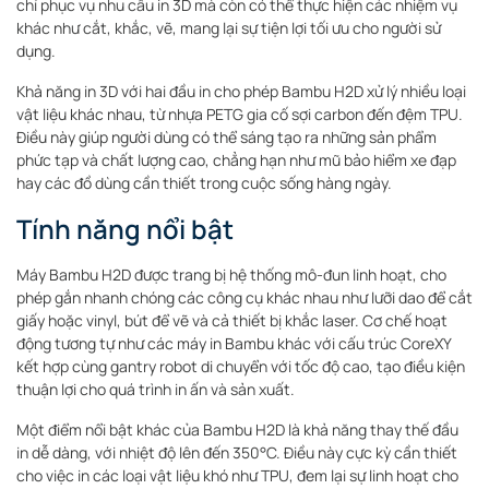
chỉ phục vụ nhu cầu in 3D mà còn có thể thực hiện các nhiệm vụ
khác như cắt, khắc, vẽ, mang lại sự tiện lợi tối ưu cho người sử
dụng.
Khả năng in 3D với hai đầu in cho phép Bambu H2D xử lý nhiều loại
vật liệu khác nhau, từ nhựa PETG gia cố sợi carbon đến đệm TPU.
Điều này giúp người dùng có thể sáng tạo ra những sản phẩm
phức tạp và chất lượng cao, chẳng hạn như mũ bảo hiểm xe đạp
hay các đồ dùng cần thiết trong cuộc sống hàng ngày.
Tính năng nổi bật
Máy Bambu H2D được trang bị hệ thống mô-đun linh hoạt, cho
phép gắn nhanh chóng các công cụ khác nhau như lưỡi dao để cắt
giấy hoặc vinyl, bút để vẽ và cả thiết bị khắc laser. Cơ chế hoạt
động tương tự như các máy in Bambu khác với cấu trúc CoreXY
kết hợp cùng gantry robot di chuyển với tốc độ cao, tạo điều kiện
thuận lợi cho quá trình in ấn và sản xuất.
Một điểm nổi bật khác của Bambu H2D là khả năng thay thế đầu
in dễ dàng, với nhiệt độ lên đến 350°C. Điều này cực kỳ cần thiết
cho việc in các loại vật liệu khó như TPU, đem lại sự linh hoạt cho