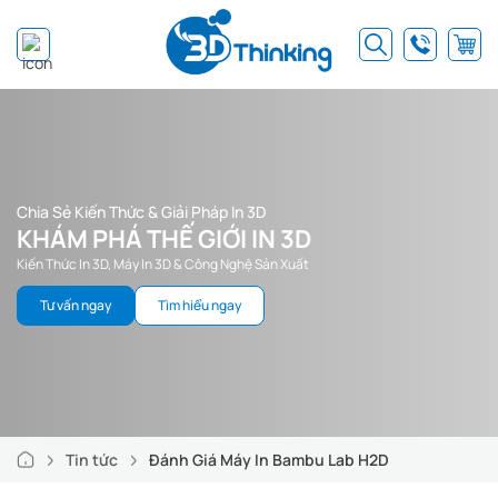
Chia Sẻ Kiến Thức & Giải Pháp In 3D
KHÁM PHÁ THẾ GIỚI IN 3D
Kiến Thức In 3D, Máy In 3D & Công Nghệ Sản Xuất
Tư vấn ngay
Tìm hiểu ngay
Tin tức
Đánh Giá Máy In Bambu Lab H2D