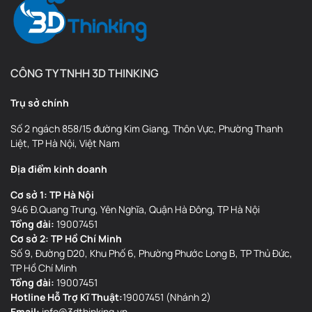
CÔNG TY TNHH 3D THINKING
Trụ sở chính
Số 2 ngách 858/15 đường Kim Giang, Thôn Vực, Phường Thanh
Liệt, TP Hà Nội, Việt Nam
Địa điểm kinh doanh
Cơ sở 1: TP Hà Nội
946 Đ.Quang Trung, Yên Nghĩa, Quận Hà Đông, TP Hà Nội
Tổng đài:
19007451
Cơ sở 2: TP Hồ Chí Minh
Số 9, Đường D20, Khu Phố 6, Phường Phước Long B, TP Thủ Đức,
TP Hồ Chí Minh
Tổng đài:
19007451
Hotline Hỗ Trợ Kĩ Thuật:
19007451 (Nhánh 2)
Email:
info@3dthinking.vn