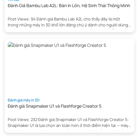
Đánh Giá Bambu Lab A2L: Bàn In Lớn, Hệ Sinh Thái Thông Minh
Post Views: 94 Đánh giá Bambu Lab A2L cho thấy đây là một
trong những máy in 3D khổ lớn đáng chú ý dành cho người dùng
phổ thông hiện nay. Với khả năng vận hành ổn định và hỗ trợ tốt
các loại vật liệu phổ biến như PLA và PETG, sản phẩm mang […]
Đánh giá máy in 3D
Đánh giá Snapmaker U1 và Flashforge Creator 5
Post Views: 232 Đánh giá Snapmaker U1 và Flashforge Creator 5:
Snapmaker U1 là lựa chọn an toàn hơn ở thời điểm hiện tại — máy
đã được bán chính thức, có nhiều đánh giá thực tế từ cộng đồng
và sử dụng firmware mã nguồn mở Klipper. Trong khi đó,