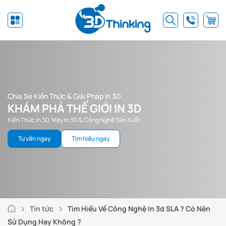
Chia Sẻ Kiến Thức & Giải Pháp In 3D
KHÁM PHÁ THẾ GIỚI IN 3D
Kiến Thức In 3D, Máy In 3D & Công Nghệ Sản Xuất
Tư vấn ngay
Tìm hiểu ngay
Tin tức
Tìm Hiểu Về Công Nghệ In 3d SLA ? Có Nên
Sử Dụng Hay Không ?