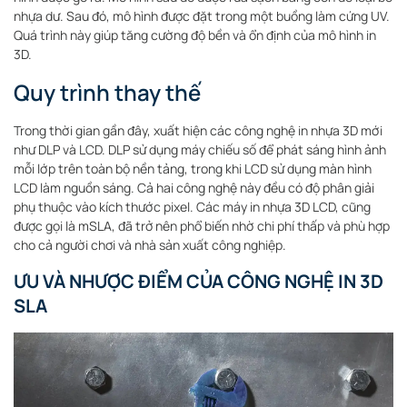
nhựa dư. Sau đó, mô hình được đặt trong một buồng làm cứng UV.
Quá trình này giúp tăng cường độ bền và ổn định của mô hình in
3D.
Quy trình thay thế
Trong thời gian gần đây, xuất hiện các công nghệ in nhựa 3D mới
như DLP và LCD. DLP sử dụng máy chiếu số để phát sáng hình ảnh
mỗi lớp trên toàn bộ nền tảng, trong khi LCD sử dụng màn hình
LCD làm nguồn sáng. Cả hai công nghệ này đều có độ phân giải
phụ thuộc vào kích thước pixel. Các máy in nhựa 3D LCD, cũng
được gọi là mSLA, đã trở nên phổ biến nhờ chi phí thấp và phù hợp
cho cả người chơi và nhà sản xuất công nghiệp.
ƯU VÀ NHƯỢC ĐIỂM CỦA CÔNG NGHỆ IN 3D
SLA