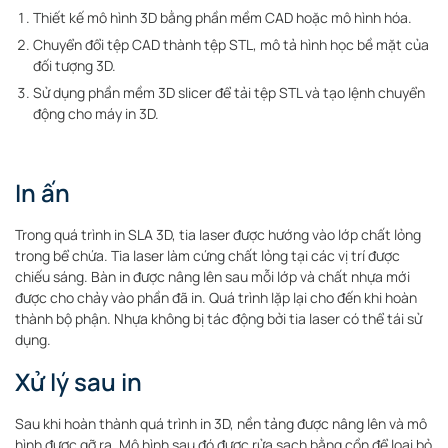
Thiết kế mô hình 3D bằng phần mềm CAD hoặc mô hình hóa.
Chuyển đổi tệp CAD thành tệp STL, mô tả hình học bề mặt của
đối tượng 3D.
Sử dụng phần mềm 3D slicer để tải tệp STL và tạo lệnh chuyển
động cho máy in 3D.
In ấn
Trong quá trình in SLA 3D, tia laser được hướng vào lớp chất lỏng
trong bể chứa. Tia laser làm cứng chất lỏng tại các vị trí được
chiếu sáng. Bàn in được nâng lên sau mỗi lớp và chất nhựa mới
được cho chảy vào phần đã in. Quá trình lặp lại cho đến khi hoàn
thành bộ phận. Nhựa không bị tác động bởi tia laser có thể tái sử
dụng.
Xử lý sau in
Sau khi hoàn thành quá trình in 3D, nền tảng được nâng lên và mô
hình được gỡ ra. Mô hình sau đó được rửa sạch bằng cồn để loại bỏ