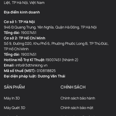
Liệt, TP Hà Nội, Việt Nam
Địa điểm kinh doanh
Cơ sở 1: TP Hà Nội
946 Đ.Quang Trung, Yên Nghĩa, Quận Hà Đông, TP Hà Nội
Tổng đài:
19007451
Cơ sở 2: TP Hồ Chí Minh
Số 9, Đường D20, Khu Phố 6, Phường Phước Long B, TP Thủ Đức,
TP Hồ Chí Minh
Tổng đài:
19007451
Hotline Hỗ Trợ Kĩ Thuật:
19007451 (Nhánh 2)
Email:
info@3dthinking.vn
Mã số thuế (MST):
0108118825
Đại diện pháp luật: Dương Văn Thái
SẢN PHẨM
CHÍNH SÁCH
Máy In 3D
Chính sách bảo hành
Máy Quét 3D
Chính sách bảo mật