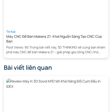
Tin tức
Máy CNC Để Bàn Makera Z1: Khơi Nguồn Sáng Tạo CNC Của
Bạn
Post Views: 80 Trong bài viết này, 3D THINKING sẽ cùng bạn khám
phá máy CNC để bàn Makera Z1 – giải pháp gia công CNC nhỏ
gọn, thông minh giúp biến những thiết kế kỹ thuật số thành sản
phẩm hoàn thiện với độ chính xác cao. Sở hữu khả năng vận hành
Bài viết liên quan
đơn […]