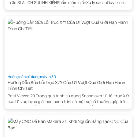
In 3d SLALỊCH SỬLINH KIỆNPhầm mềmIn ấnXử lý sau inQuy trình
thay thếƯU VÀ NHƯỢC ĐIỂM CỦA CÔNG NGHỆ IN 3D SLAƯu điểm
:Nhược điểm:SLA và FDMSLA và SLSKẾT LUẬNMáy In 3D Sovol
M1D Đổi Cụm Đầu In IDEX 1+6 Cụm Đầu […]
Hướng dẫn sử dụng máy in 3D
Hướng Dẫn Sửa Lỗi Trục X/Y Của U1 Vượt Quá Giới Hạn Hành
Trình Chi Tiết
Post Views: 20 Trong quá trình sử dụng Snapmaker U1, lỗi trục X/Y
của U1 vượt quá giới hạn hành trình là một sự cố thường gặp trên
máy in 3D , khiến quá trình khởi động hoặc in ấn bị gián đoạn.
Nguyên nhân có thể đến từ cảm biến, cơ cấu truyền động hoặc
[…]