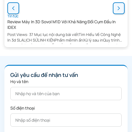
Tin tức
Review Máy In 3D Sovol M1D Với Khả Năng Đổi Cụm Đầu In
IDEX
Post Views: 37 Mục lục nội dung bài viếtTìm Hiểu Về Công Nghệ
In 3d SLALỊCH SỬLINH KIỆNPhầm mềmIn ấnXử lý sau inQuy trình
thay thếƯU VÀ NHƯỢC ĐIỂM CỦA CÔNG NGHỆ IN 3D SLAƯu điểm
:Nhược điểm:SLA và FDMSLA và SLSKẾT LUẬNMáy In 3D Sovol
M1D Đổi Cụm Đầu In IDEX 1+6 Cụm Đầu […]
Gửi yêu cầu để nhận tư vấn
Họ và tên
Số điện thoại