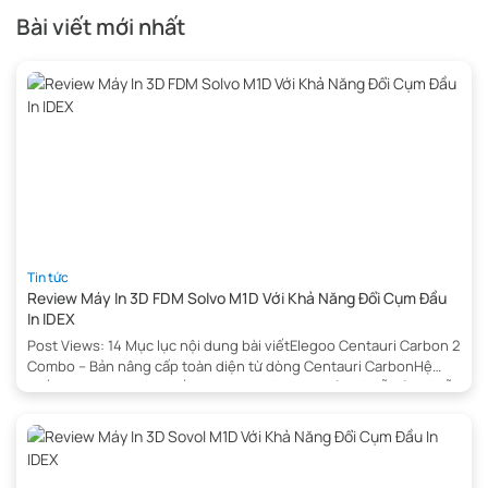
Bài viết mới nhất
Tin tức
Review Máy In 3D FDM Solvo M1D Với Khả Năng Đổi Cụm Đầu
In IDEX
Post Views: 14 Mục lục nội dung bài viếtElegoo Centauri Carbon 2
Combo – Bản nâng cấp toàn diện từ dòng Centauri CarbonHệ
thống CANVAS: Cách tiếp cận in đa màu đơn giản và dễ bảo trìHỗ
trợ RFID: Quản lý filament thông minh hơnThông số kỹ thuật nổi
bật của Elegoo Centauri Carbon 2 […]