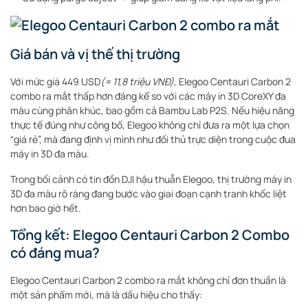
Giá bán và vị thế thị trường
Với mức giá 449 USD
(≈ 11,8 triệu VNĐ)
, Elegoo Centauri Carbon 2
combo ra mắt thấp hơn đáng kể so với các máy in 3D CoreXY đa
màu cùng phân khúc, bao gồm cả Bambu Lab P2S. Nếu hiệu năng
thực tế đúng như công bố, Elegoo không chỉ đưa ra một lựa chọn
“giá rẻ”, mà đang định vị mình như đối thủ trực diện trong cuộc đua
máy in 3D đa màu.
Trong bối cảnh có tin đồn DJI hậu thuẫn Elegoo, thị trường máy in
3D đa màu rõ ràng đang bước vào giai đoạn cạnh tranh khốc liệt
hơn bao giờ hết.
Tổng kết: Elegoo Centauri Carbon 2 Combo
có đáng mua?
Elegoo Centauri Carbon 2 combo ra mắt không chỉ đơn thuần là
một sản phẩm mới, mà là dấu hiệu cho thấy: