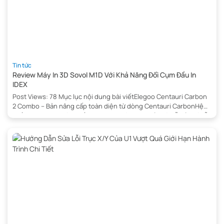
Tin tức
Review Máy In 3D Sovol M1D Với Khả Năng Đổi Cụm Đầu In
IDEX
Post Views: 78 Mục lục nội dung bài viếtElegoo Centauri Carbon
2 Combo – Bản nâng cấp toàn diện từ dòng Centauri CarbonHệ
thống CANVAS: Cách tiếp cận in đa màu đơn giản và dễ bảo trìHỗ
trợ RFID: Quản lý filament thông minh hơnThông số kỹ thuật nổi
bật của Elegoo Centauri Carbon 2 […]