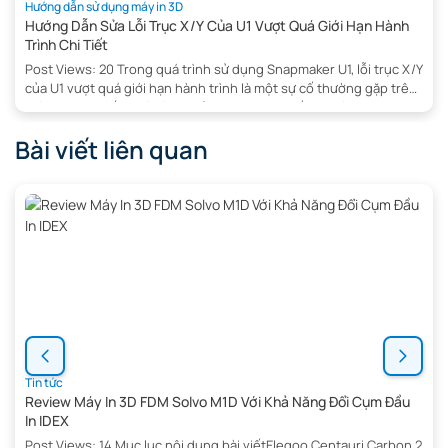
Hướng dẫn sử dụng máy in 3D
Hướng Dẫn Sửa Lỗi Trục X/Y Của U1 Vượt Quá Giới Hạn Hành
Trình Chi Tiết
Post Views: 20 Trong quá trình sử dụng Snapmaker U1, lỗi trục X/Y
của U1 vượt quá giới hạn hành trình là một sự cố thường gặp trên
máy in 3D , khiến quá trình khởi động hoặc in ấn bị gián đoạn.
Nguyên nhân có thể đến từ cảm biến, cơ cấu truyền động hoặc
Bài viết liên quan
[…]
Tin tức
Review Máy In 3D FDM Solvo M1D Với Khả Năng Đổi Cụm Đầu
In IDEX
Post Views: 14 Mục lục nội dung bài viếtElegoo Centauri Carbon 2