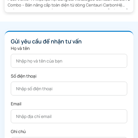
Combo – Bản nâng cấp toàn diện từ dòng Centauri CarbonHệ
thống CANVAS: Cách tiếp cận in đa màu đơn giản và dễ bảo trìHỗ
trợ RFID: Quản lý filament thông minh hơnThông số kỹ thuật nổi
bật của Elegoo Centauri Carbon 2 […]
Gửi yêu cầu để nhận tư vấn
Họ và tên
Số điện thoại
Email
Ghi chú