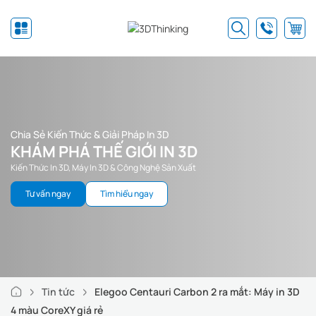
Chia Sẻ Kiến Thức & Giải Pháp In 3D
KHÁM PHÁ THẾ GIỚI IN 3D
Kiến Thức In 3D, Máy In 3D & Công Nghệ Sản Xuất
Tư vấn ngay
Tìm hiểu ngay
Tin tức
Elegoo Centauri Carbon 2 ra mắt: Máy in 3D
4 màu CoreXY giá rẻ