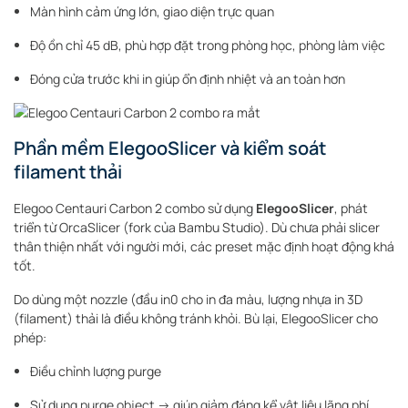
Màn hình cảm ứng lớn, giao diện trực quan
Độ ồn chỉ 45 dB, phù hợp đặt trong phòng học, phòng làm việc
Đóng cửa trước khi in giúp ổn định nhiệt và an toàn hơn
Phần mềm ElegooSlicer và kiểm soát
filament thải
Elegoo Centauri Carbon 2 combo sử dụng
ElegooSlicer
, phát
triển từ OrcaSlicer (fork của Bambu Studio). Dù chưa phải slicer
thân thiện nhất với người mới, các preset mặc định hoạt động khá
tốt.
Do dùng một nozzle (đầu in0 cho in đa màu, lượng nhựa in 3D
(filament) thải là điều không tránh khỏi. Bù lại, ElegooSlicer cho
phép:
Điều chỉnh lượng purge
Sử dụng purge object → giúp giảm đáng kể vật liệu lãng phí.