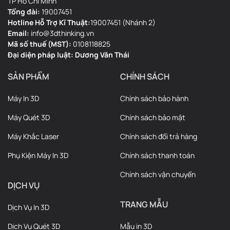
TP Hồ Chí Minh
Tổng đài:
19007451
Hotline Hỗ Trợ Kĩ Thuật:
19007451 (Nhánh 2)
Email:
info@3dthinking.vn
Mã số thuế (MST):
0108118825
Đại diện pháp luật: Dương Văn Thái
SẢN PHẨM
CHÍNH SÁCH
Máy In 3D
Chính sách bảo hành
Máy Quét 3D
Chính sách bảo mật
Máy Khắc Laser
Chính sách đổi trả hàng
Phụ Kiện Máy In 3D
Chính sách thanh toán
Chính sách vận chuyển
DỊCH VỤ
TRANG MẪU
Dịch Vụ In 3D
Dịch Vụ Quét 3D
Mẫu in 3D