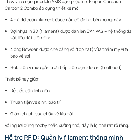
Thay vì sử dụng module AMS dạng hộp kín, Elegoo Centauri
Carbon 2 Combo áp dụng thiết kế mở:
4 giá đỡ cuộn filament được gắn cố định ở bên hông máy
Sợi nhựa in 3D (filament) được dẫn lên CANVAS – hệ thống đa
vật liệu đặt trên đỉnh
4 ống Bowden được che bằng vỏ “top hat”, vừa thẩm mỹ vừa
bảo vệ sợi
Hub trộn 4 màu gắn trực tiếp trên cụm đầu in (toolhead)
Thiết kế này giúp:
Dễ tiếp cận linh kiện
Thuận tiện vệ sinh, bảo trì
Giảm chi phí sửa chữa về lâu dài
Với người dùng hobby hoặc xưởng nhỏ, đây là lợi thế rất rõ ràng.
Hỗ trợ RFID: Quản lý filament thông minh